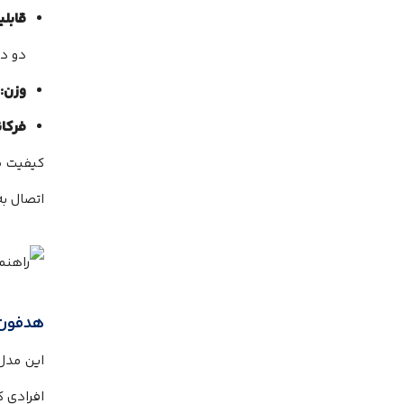
قابل
دو د
وزن:
فرکا
کیفیت ص
اتصال به
هدفون جی 
این مدل 
افرادی 