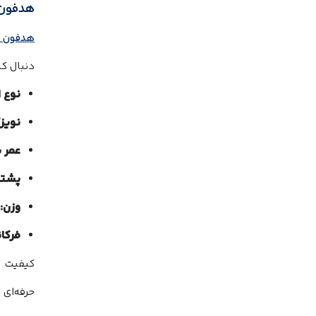
هدفون جی 
هدفون جی ب
دنبال ک
نوع ا
نویز
عمر ب
پشتی
وزن:
فرکا
کیفیت صد
حرفه‌ای و