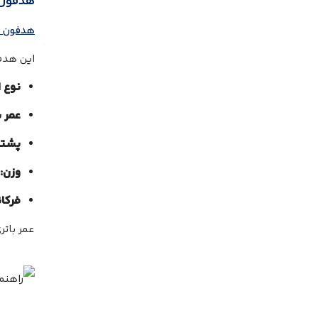
هدفون جی 
هدفون جی ب
این هدف
نوع ا
عمر ب
پشتی
وزن:
فرکا
عمر بات