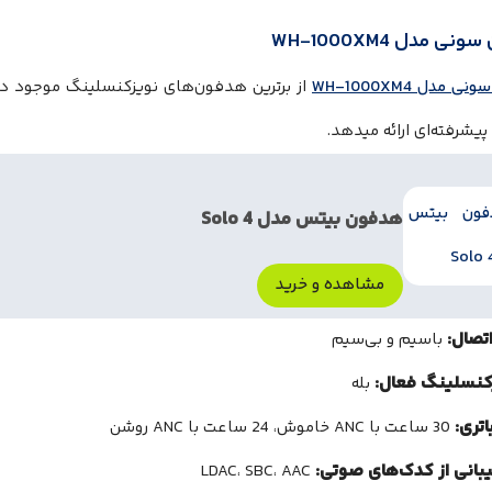
ی مدل WH-1000XM4
مدل WH-1000XM4
از برترین هدفون‌های نویزکنسلینگ موجود در 
پیشرفته‌ای ارائه میدهد.
هدفون بیتس مدل Solo 4
مشاهده و خرید
تصال:
باسیم و بی‌سیم
کنسلینگ فعال:
بله
اتری:
30 ساعت با ANC خاموش، 24 ساعت با ANC روشن
بانی از کدک‌های صوتی:
LDAC، SBC، AAC