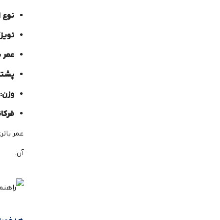
نوع ا
نویز
عمر ب
پشتی
وزن:
فرکا
عمر باتر
آن.