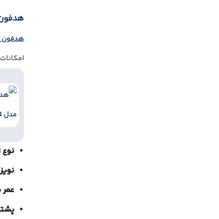
هدفون سون
هدفون سونی 
امکانات 
نوع ا
نویز
عمر ب
پشتی