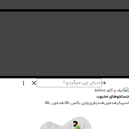
جستجوهای محبوب
اسپیکر
هدفون
هندزفری
پارتی باکس JBL
هدفون JBL