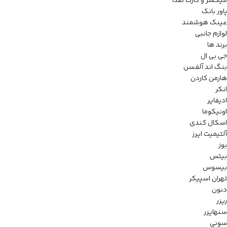
میکسر و کارت صدا
پاور بانک
عینک هوشمند
لوازم جانبی
برند ها
جی بی ال
بنگ اند آلفسن
هارمن کاردن
انکر
ادیفایر
اونیکوما
اسکال کندی
آلتیمیت ایرز
بوز
بیتس
بیسوس
تهران اسپیکر
دنون
ریزر
سنهایزر
سونی