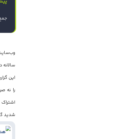
پیش
جمع‌بندی
وب‌سای
سالانه د
این گزار
را نه ص
اشتراک 
شدید گی