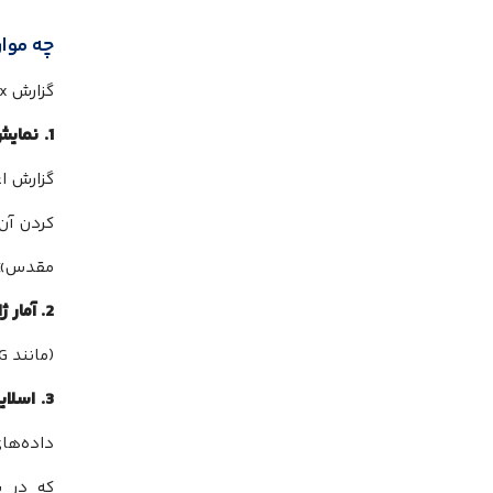
چه مواردی 
گزارش MyYearOnXbox جامع‌تر از شمارش تعداد اچیومنت‌ها است و جزئیات دقیق‌تری از عملکرد شما را نشان میدهد:
1. نمایش Gamerscore و اچیومنت‌های نادر (Rare Achievements):
گزارش اغلب تمرکز 
کردن آن 
مقدس» گیمین
2. آمار ژانرها و بازی‌های برتر:
(مانند RPG، شوتر، یا استراتژی) ارائه میشود. این بخش به شما کمک میکند تا الگوی بازی خود را بهتر بشناسید.
3. اسلاید تکمیل بازی و DLC (جدید!):
داده‌های
که در سال