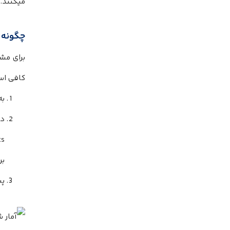
میکنند.
چگونه آمار شخصی
کافی است
به
در 
بر
پس