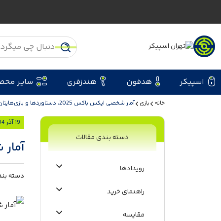
اسپیکر
هدفون
هندزفری
سایر محص
خانه
بازی
آمار شخصی ایکس باکس 2025، دستاوردها و بازی‌هایتان را ببینید
19 آذر 1404
دسته بندی مقالات
آمار شخصی ای
رویدادها
دسته بند
راهنمای خرید
مقایسه