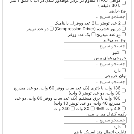
گواهی IPX7 ( مقاوم در برابر غوطه‌ور شدن در آب تا عمق 1 متر
تا 30 دقیقه )
نوع درایور
2 عدد توییتر
2 عدد ووفر
داینامیک
درایور فشرده (Compression Driver)
دو عدد توییتر
دو عدد میدرنج
یک عدد ووفر
نوع آمپلی‌فایر
اکتیو
خروجی هوای بیس
دارد
توان خروجی
136 وات با باتری (یک عدد ساب ووفر 60 وات، دو عدد میدرنج
30 وات، دو عدد توییتر 8 وات)
180 وات با برق مستقیم (یک عدد ساب ووفر 80 وات، دو عدد
میدرنج 40 وات، دو عدد توییتر 10 وات)
4.8 وات RMS
80 وات
240 وات
دکمه کنترل میزان بیس
دارد
قابلیت اتصال چند اسپیکر با هم