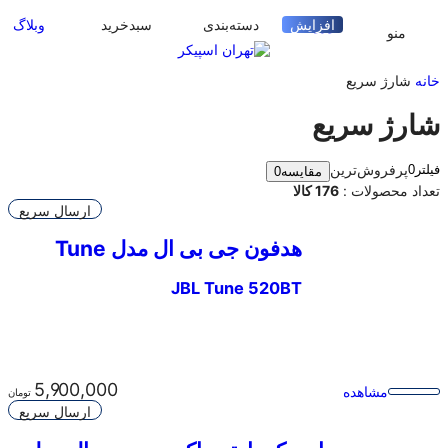
ورود
افزایش
دسته‌بندی
سبدخرید
وبلاگ
منو
خانه
شارژ سریع
شارژ سریع
پرفروش‌ترین
فیلتر
0
مقایسه
0
تعداد محصولات :
176 کالا
ارسال سریع
هدفون جی بی ال مدل Tune
520BT
JBL Tune 520BT
5,900,000
مشاهده
تومان
ارسال سریع