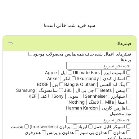
سبد خرید شما خالی است!
فیلترها
0
فیلترهای اعمال شده
حذف همه
نمایش محصولات موجود
برندها
آلتیمیت ایرز | Ultimate Ears
اپل | Apple
اسکال کندی | Skullcandy
انکر | Anker
بنگ اند آلفسن | Bang & Olufsen
بوز | BOSE
بیتس | Beats
جی بی ال | JBL
سامسونگ | Samsung
سنهایزر | Sennheiser
سونی | Sony
کف | KEF
میفا | Mifa
ناتینگ | Nothing
هارمن کاردن | Harman Kardon
نوع محصول
اسپیکر قابل حمل
ایرباد
ایرفون (true wireless)
هدست
هدفون
هدفون بی سیم
هدفون وایرلس
هندزفری
محصول کشور