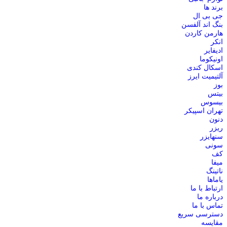
برند ها
جی بی ال
بنگ اند آلفسن
هارمن کاردن
انکر
ادیفایر
اونیکوما
اسکال کندی
آلتیمیت ایرز
بوز
بیتس
بیسوس
تهران اسپیکر
دنون
ریزر
سنهایزر
سونی
کف
میفا
ناتینگ
یاماها
ارتباط با ما
درباره ما
تماس با ما
دسترسی سریع
مقایسه