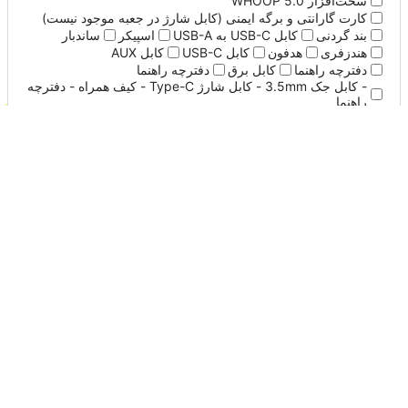
سخت‌افزار WHOOP 5.0
کارت گارانتی و برگه ایمنی (کابل شارژ در جعبه موجود نیست)
بند گردنی
کابل USB-C به USB-A
اسپیکر
ساندبار
هندزفری
هدفون
کابل USB-C
کابل AUX
دفترچه راهنما
کابل برق
دفترچه راهنما
- کابل جک 3.5mm - کابل شارژ Type-C - کیف همراه - دفترچه
راهنما
- کابل شارژ Type-C - ایرتیوب در سایزهای مختلف - دفترچه
راهنما
- کابل شارژ Type-C - کابل جک 3.5 میلی متری - کیف حمل -
دفترچه راهنما
نورپردازی
دارد
ورودی ساز
دارد جک 6.5
ورودی میکروفون
دارد جک 6.5
AUX
دارد
تنظیمات اکولایزر