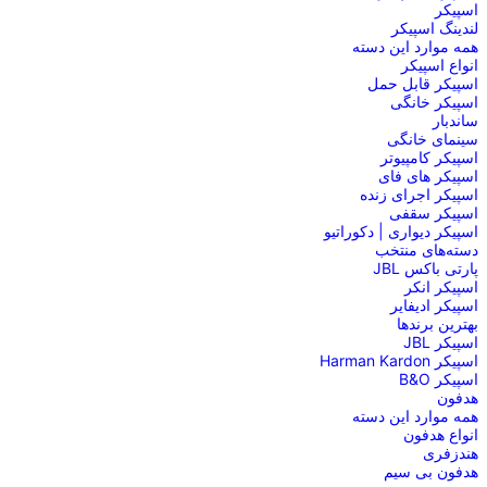
اسپیکر
لندینگ اسپیکر
همه موارد این دسته
انواع اسپیکر
اسپیکر قابل حمل
اسپیکر خانگی
ساندبار
سینمای خانگی
اسپیکر کامپیوتر
اسپیکر های فای
اسپیکر اجرای زنده
اسپیکر سقفی
اسپیکر دیواری | دکوراتیو
دسته‌های منتخب
پارتی باکس JBL
اسپیکر انکر
اسپیکر ادیفایر
بهترین برندها
اسپیکر JBL
اسپیکر Harman Kardon
اسپیکر B&O
هدفون
همه موارد این دسته
انواع هدفون
هندزفری
هدفون بی سیم