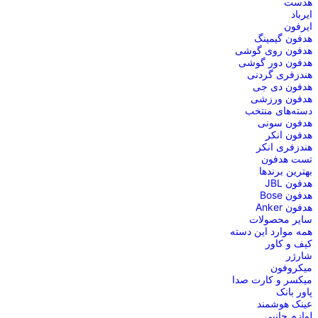
هدست
ایرباد
ایرفون
هدفون گیمینگ
هدفون روی گوشی
هدفون دور گوشی
هندزفری گردنی
هدفون دی جی
هدفون ورزشی
دسته‌های منتخب
هدفون سونی
هدفون انکر
هندزفری انکر
تست هدفون
بهترین برندها
هدفون JBL
هدفون Bose
هدفون Anker
سایر محصولات
همه موارد این دسته
کیف و کاور
شارژر
میکروفون
میکسر و کارت صدا
پاور بانک
عینک هوشمند
لوازم جانبی