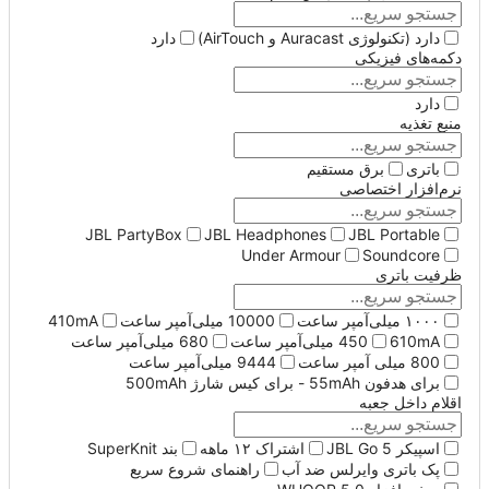
دارد (تکنولوژی Auracast و AirTouch)
دارد
دکمه‌های فیزیکی
دارد
منبع تغذیه
باتری
برق مستقیم
نرم‌افزار اختصاصی
JBL PartyBox
JBL Headphones
JBL Portable
Under Armour
Soundcore
ظرفیت باتری
۱۰۰۰ میلی‌آمپر ساعت
10000 میلی‌آمپر ساعت
410mA
610mA
450 میلی‌آمپر ساعت
680 میلی‌آمپر ساعت
800 میلی آمپر ساعت
9444 میلی‌آمپر ساعت
برای هدفون 55mAh - برای کیس شارژ 500mAh
اقلام داخل جعبه
اسپیکر JBL Go 5
اشتراک ۱۲ ماهه
بند SuperKnit
پک باتری وایرلس ضد آب
راهنمای شروع سریع