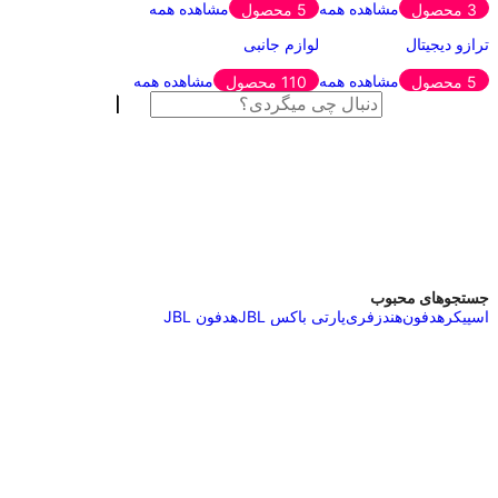
مشاهده همه
مشاهده همه
3 محصول
5 محصول
ترازو دیجیتال
لوازم جانبی
مشاهده همه
مشاهده همه
5 محصول
110 محصول
جستجوهای محبوب
اسپیکر
هدفون
هندزفری
پارتی باکس JBL
هدفون JBL