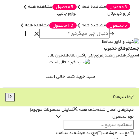
مشاهده همه
مشاهده همه
3 محصول
5 محصول
ترازو دیجیتال
لوازم جانبی
مشاهده همه
مشاهده همه
5 محصول
110 محصول
جستجوهای محبوب
اسپیکر
هدفون
هندزفری
پارتی باکس JBL
هدفون JBL
سبد خرید شما خالی است!
فیلترها
0
فیلترهای اعمال شده
حذف همه
نمایش محصولات موجود
نوع محصول
مچ‌بند هوشمند
مچ‌بند هوشمند سلامت