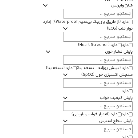
شارژ وایرلس
دارد (از طریق پاورپک بی‌سیم Waterproof)
دارد
نوار قلب (ECG)
دارد
دارد (Heart Screener)
پایش فشار خون
دارد (بینش روزانه - نسخه بتا)
دارد (نسخه بتا)
سنجش اکسیژن خون (SpO2)
دارد
پایش کیفیت خواب
دارد
دارد (امتیاز خواب و بازیابی)
پایش سطح استرس
دارد