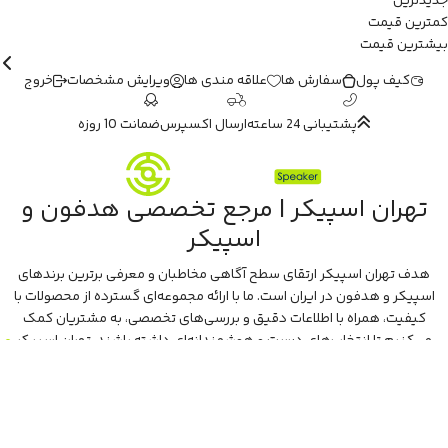
جدیدترین
کمترین قیمت
بیشترین قیمت
کیف پول
سفارش ها
علاقه مندی ها
ویرایش مشخصات
خروج
پشتیبانی 24 ساعته
ارسال اکسپرس
ضمانت 10 روزه
تهران اسپیکر | مرجع تخصصی هدفون و
اسپیکر
هدف تهران اسپیکر ارتقای سطح آگاهی مخاطبان و معرفی برترین برندهای
اسپیکر و هدفون در ایران است. ما با ارائه مجموعه‌ای گسترده از محصولات با
کیفیت، همراه با اطلاعات دقیق و بررسی‌های تخصصی، به مشتریان کمک
می‌کنیم تا انتخاب‌های درست و هوشمندانه‌ای داشته باشند. تهران اسپیکر
با تجربه‌ای بیش از هفت سال در این زمینه، بر ایجاد تجربه خریدی آسان، سریع
و مطمئن تمرکز دارد تا مشتریان بتوانند با خیالی آسوده از انتخاب خود لذت
ببرند. ما به رضایت و اعتماد مشتریان اهمیت می‌دهیم و همواره در تلاشیم تا
بهترین‌ها را برای آن‌ها فراهم کنیم.