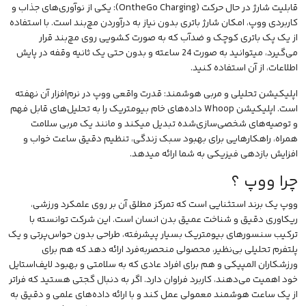
قابلیت شارژ در حال حرکت (OntheGo Charging): یکی از نوآوری‌های جذاب و
کاربردی ووپ، امکان شارژ باتری بدون نیاز به درآوردن مچ‌بند است. با استفاده
از یک پک باتری کوچک و
ضدآب
که به صورت کشویی روی مچ‌بند قرار
می‌گیرد، میتوانید به صورت 24 ساعته و بدون حتی یک ثانیه وقفه در پایش
اطلاعات، از آن استفاده کنید.
اپلیکیشن
تحلیلی و مربی هوشمند: قدرت واقعی ووپ در نرم‌افزار آن نهفته
است. اپلیکیشن Whoop داده‌های خام بیومتریک را به تحلیل‌های قابل فهم
و توصیه‌های شخصی‌سازی‌شده تبدیل میکند و مانند یک مربی سلامت
همراه، راهکارهایی برای بهبود سبک زندگی، تنظیم دقیق ساعت خواب و
افزایش بازدهی فیزیکی به شما ارائه میدهد.
چرا ووپ ؟
ووپ یک برند استثنایی است که تمرکز مطلق آن بر روی علمکرد ورزشی،
ریکاوری دقیق و شناخت عمیق بدن انسان است. این شرکت توانسته با
ترکیب سنسورهای بیومتریک بسیار پیشرفته، طراحی بدون حواس‌پرتی و یک
پلتفرم تحلیلی بی‌نظیر، محصولی منحصربه‌فرد ارائه دهد که هم برای
ورزشکاران المپیکی و هم برای افراد عادی که به سلامتی و بهبود لایف‌استایل
خود اهمیت می‌دهند، کاربرد فراوان دارد. اگر به دنبال گجتی هستید که فراتر
از یک ساعت هوشمند معمولی عمل کند و با ارائه داده‌های علمی و دقیق به