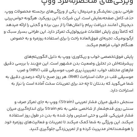
ویژگی‌های منحصربه‌فرد ووپ
طراحی بدون نمایشگر و مینیمال: یکی از ویژگی‌های برجسته محصولات ووپ،
حذف کامل صفحه‌نمایش است. این شرکت با این رویکرد، هرگونه حواس‌پرتی
دیجیتال (مانند دریافت پیام یا اعلان‌ها) را از بین برده و گجتی را ارائه میدهد
که کاملاً روی پایش اطلاعات فیزیولوژیک تمرکز دارد. این طراحی بسیار سبک و
ارگونومیک، تجربه‌ای فوق‌العاده راحت را برای استفاده روزمره و به خصوص
هنگام خواب فراهم میکند.
پایش فوق‌تخصصی خواب و ریکاوری: ووپ به دلیل الگوریتم‌های
پیشرفته‌اش در تحلیل وضعیت بدن مشهور است. این مچ‌بند با بررسی دقیق
فازهای مختلف خواب، تغییرپذیری ضرب
موسیقی
قلب (HRV) و ضرب
موسیقی قلب در حالت استراحت (RHR)، هر روز صبح با ارائه درصدی دقیق به
شما می‌گوید که بدنتان تا چه حد برای تمرینات سخت آماده است یا نیاز به
استراحت دارد.
سنجش دقیق میزان فشار تمرینی (Strain): ووپ به جای تمرکز صرف و
سنتی روی قدم‌شمار، از شاخصی علمی به نام Strain برای اندازه‌گیری میزان
فشار فیزیکی، قلبی و حتی استرس وارد شده به بدن در طول روز استفاده
میکند. این ویژگی به شما کمک میکند تا تمرینات و فعالیت‌های روزمره خود
را هوشمندانه‌تر مدیریت کرده و از تمرین‌زدگی جلوگیری کنید.