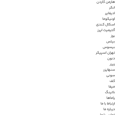
هارمن کاردن
انکر
ادیفایر
اونیکوما
اسکال کندی
آلتیمیت ایرز
بوز
بیتس
بیسوس
تهران اسپیکر
دنون
ریزر
سنهایزر
سونی
کف
میفا
ناتینگ
یاماها
ارتباط با ما
درباره ما