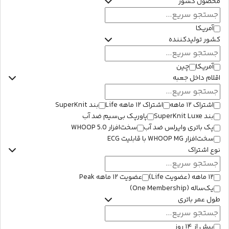
محصول کشور
آمریکا
کشور تولیدکننده
آمریکا
چین
اقلام داخل جعبه
اشتراک ۱۲ ماهه
اشتراک ۱۲ ماهه Life
بند SuperKnit
بند SuperKnit Luxe
پاورپک بی‌سیم ضد آب
پک باتری وایرلس ضد آب
سخت‌افزار WHOOP 5.0
سخت‌افزار WHOOP MG با قابلیت ECG
نوع اشتراک
۱۲ ماهه (عضویت Life)
عضویت ۱۲ ماهه Peak
یک‌ساله (One Membership)
طول عمر باتری
بیش از ۱۴ روز