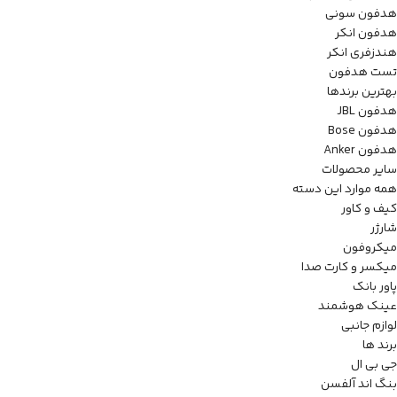
هدفون سونی
هدفون انکر
هندزفری انکر
تست هدفون
بهترین برندها
هدفون JBL
هدفون Bose
هدفون Anker
سایر محصولات
همه موارد این دسته
کیف و کاور
شارژر
میکروفون
میکسر و کارت صدا
پاور بانک
عینک هوشمند
لوازم جانبی
برند ها
جی بی ال
بنگ اند آلفسن