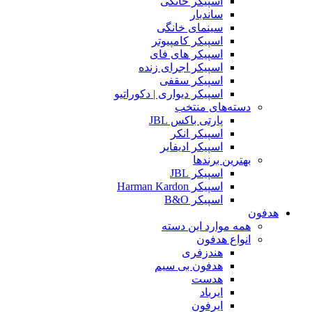
اسپیکر خانگی
ساندبار
سینمای خانگی
اسپیکر کامپیوتر
اسپیکر های فای
اسپیکر اجرای زنده
اسپیکر سقفی
اسپیکر دیواری | دکوراتیو
دسته‌های منتخب
پارتی باکس JBL
اسپیکر انکر
اسپیکر ادیفایر
بهترین برندها
اسپیکر JBL
اسپیکر Harman Kardon
اسپیکر B&O
هدفون
همه موارد این دسته
انواع هدفون
هندزفری
هدفون بی سیم
هدست
ایرباد
ایرفون