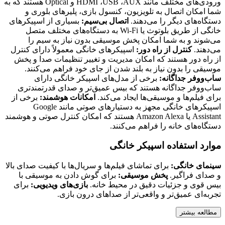
ورودی‌های مختلف مانند HDMI ،USB ،AUX و Optical هستند که به
شما امکان اتصال به تلویزیون، کنسول بازی، پلیرهای بلوری و
دستگاه‌های دیگر را می‌دهند.
اتصال بی‌سیم:
بسیاری از اسپیکرهای
خانگی از طریق بلوتوث یا Wi-Fi به دستگاه‌های مختلف متصل
می‌شوند و به شما امکان پخش موسیقی بدون نیاز به سیم را
می‌دهند.
کنترل از راه دور:
اسپیکرهای خانگی معمولاً دارای کنترل
از راه دور هستند که امکان مدیریت و تغییر تنظیمات صدا و پخش
موسیقی را بدون نیاز به بلند شدن از جای خود فراهم می‌کنند.
ساب‌ووفر جداگانه:
برخی از مدل‌های اسپیکر خانگی دارای
ساب‌ووفر جداگانه هستند که بیس عمیق‌تر و صدای قدرتمندتری
برای فیلم‌ها و موسیقی‌ها ایجاد می‌کند.
امکانات هوشمند:
برخی از
اسپیکرهای خانگی مجهز به دستیارهای صوتی مانند Google
Assistant یا Amazon Alexa هستند که امکان کنترل صوتی و هوشمند
دستگاه‌های خانه را فراهم می‌کنند.
موارد استفاده اسپیکر خانگی
سینمای خانگی:
برای تماشای فیلم‌ها و سریال‌ها با کیفیت صدای بالا
و صدای فراگیر.
پخش موسیقی:
برای گوش دادن به موسیقی با
بیس قوی و جزئیات دقیق در محیط خانه.
بازی‌های ویدیویی:
برای
تجربه‌ای عمیق‌تر و واقعی‌تر از صداهای درون بازی.
مطالعه بیشتر