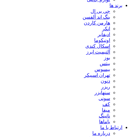
برند ها
جی بی ال
بنگ اند آلفسن
هارمن کاردن
انکر
ادیفایر
اونیکوما
اسکال کندی
آلتیمیت ایرز
بوز
بیتس
بیسوس
تهران اسپیکر
دنون
ریزر
سنهایزر
سونی
کف
میفا
ناتینگ
یاماها
ارتباط با ما
درباره ما