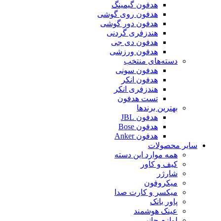
هدفون گیمینگ
هدفون روی گوشی
هدفون دور گوشی
هندزفری گردنی
هدفون دی جی
هدفون ورزشی
دسته‌های منتخب
هدفون سونی
هدفون انکر
هندزفری انکر
تست هدفون
بهترین برندها
هدفون JBL
هدفون Bose
هدفون Anker
سایر محصولات
همه موارد این دسته
کیف و کاور
شارژر
میکروفون
میکسر و کارت صدا
پاور بانک
عینک هوشمند
لوازم جانبی