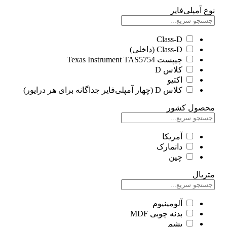
نوع آمپلی‌فایر
Class-D
Class-D (داخلی)
چیپست Texas Instrument TAS5754
کلاس D
اکتیو
کلاس D (چهار آمپلی‌فایر جداگانه برای هر درایور)
محصول کشور
آمریکا
دانمارک
چین
متریال
آلومینیوم
بدنه چوبی MDF
پشم