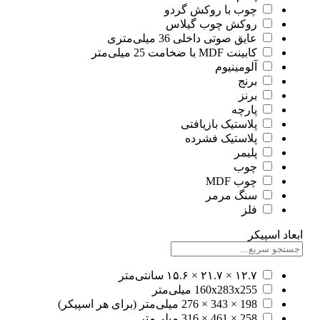
چوب با روکش گردو
روکش چوب گیلاس
عایق صوتی داخلی 36 میلی‌متری
کابینت MDF با ضخامت 25 میلی‌متر
آلومينيوم
برنج
برنز
پارچه
پلاستیک بازیافتی
پلاستیک فشرده
پلیمر
چوب
چوب MDF
سنگ مرمر
فلز
ابعاد اسپیکر
۱۲.۷ × ۲۱.۷ × ۱۵.۶ سانتی‌متر
160x283x255 میلی‌متر
198 × 343 × 276 میلی‌متر (برای هر اسپیکر)
258 × 461 × 316 میلی‌متر