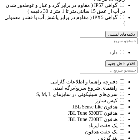
گواهی IP57 ( مقاوم در برابر گرد و غبار و غوطه‌ور شدن
در آب از عمق 15 سانتی‌متر تا 1 متر تا 30 دقیقه )
گواهی IPX5 ( مقاوم در برابر پاشش آب با فشار معمولی
)
دکمه‌های لمسی
دارد
اقلام داخل جعبه
دفترچه راهنما و اطلاعات گارانتی
راهنمای شروع سریع/برگه ایمنی
سری‌های سیلیکونی در سایزهای S, M, L
کیس شارژ
هدفون JBL Sense Lite
هدفون JBL Tune 530BT
هدفون JBL Tune 730BT
یک جفت ایرباد
یک جفت هدفون
بند گردنی