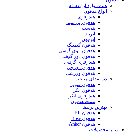
همه موارد این دسته
انواع هدفون
هندزفری
هدفون بی سیم
هدست
ایرباد
ایرفون
هدفون گیمینگ
هدفون روی گوشی
هدفون دور گوشی
هندزفری گردنی
هدفون دی جی
هدفون ورزشی
دسته‌های منتخب
هدفون سونی
هدفون انکر
هندزفری انکر
تست هدفون
بهترین برندها
هدفون JBL
هدفون Bose
هدفون Anker
سایر محصولات