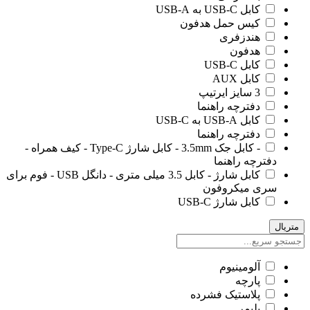
کابل USB-C به USB-A
کیس حمل هدفون
هندزفری
هدفون
کابل USB-C
کابل AUX
3 سایز ایرتیپ
دفترچه راهنما
کابل USB-A به USB-C
دفترچه راهنما
- کابل جک 3.5mm - کابل شارژ Type-C - کیف همراه -
دفترچه راهنما
کابل شارژ - کابل 3.5 میلی متری - دانگل USB - فوم برای
سری میکروفون
کابل شارژ USB-C
متریال
آلومينيوم
پارچه
پلاستیک فشرده
پلیمر