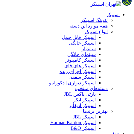
اسپیکر
لندینگ اسپیکر
همه موارد این دسته
انواع اسپیکر
اسپیکر قابل حمل
اسپیکر خانگی
ساندبار
سینمای خانگی
اسپیکر کامپیوتر
اسپیکر های فای
اسپیکر اجرای زنده
اسپیکر سقفی
اسپیکر دیواری | دکوراتیو
دسته‌های منتخب
پارتی باکس JBL
اسپیکر انکر
اسپیکر ادیفایر
بهترین برندها
اسپیکر JBL
اسپیکر Harman Kardon
اسپیکر B&O
هدفون