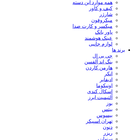
همه موارد این دسته
کیف و کاور
شارژر
میکروفون
میکسر و کارت صدا
پاور بانک
عینک هوشمند
لوازم جانبی
برند ها
جی بی ال
بنگ اند آلفسن
هارمن کاردن
انکر
ادیفایر
اونیکوما
اسکال کندی
آلتیمیت ایرز
بوز
بیتس
بیسوس
تهران اسپیکر
دنون
ریزر
سنهایزر