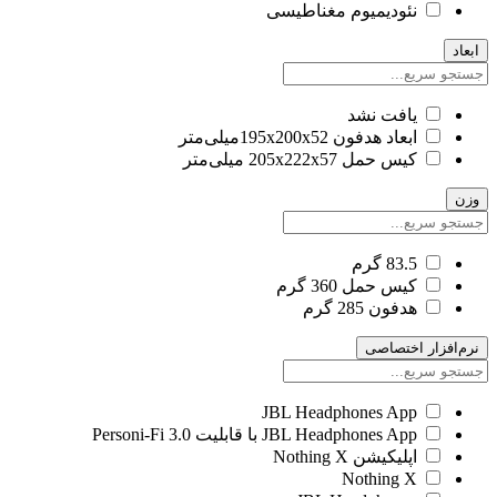
نئودیمیوم مغناطیسی
ابعاد
یافت نشد
ابعاد هدفون 195x200x52میلی‌متر
کیس حمل 205x222x57 میلی‌متر
وزن
83.5 گرم
کیس حمل 360 گرم
هدفون 285 گرم
نرم‌افزار اختصاصی
JBL Headphones App
JBL Headphones App با قابلیت Personi-Fi 3.0
اپلیکیشن Nothing X
Nothing X