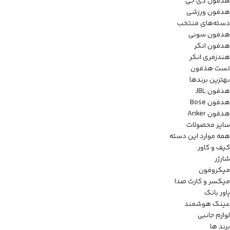
هدفون دی جی
هدفون ورزشی
دسته‌های منتخب
هدفون سونی
هدفون انکر
هندزفری انکر
تست هدفون
بهترین برندها
هدفون JBL
هدفون Bose
هدفون Anker
سایر محصولات
همه موارد این دسته
کیف و کاور
شارژر
میکروفون
میکسر و کارت صدا
پاور بانک
عینک هوشمند
لوازم جانبی
برند ها