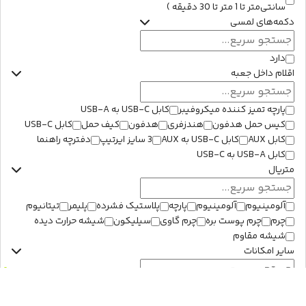
سانتی‌متر تا 1 متر تا 30 دقیقه )
دکمه‌های لمسی
دارد
اقلام داخل جعبه
پارچه تمیز کننده میکروفیبر
کابل USB-C به USB-A
کیس حمل هدفون
هندزفری
هدفون
کیف حمل
کابل USB-C
کابل AUX
کابل USB-C به AUX
3 سایز ایرتیپ
دفترچه راهنما
کابل USB-A به USB-C
متریال
آلومینیوم
آلومينيوم
پارچه
پلاستیک فشرده
پلیمر
تیتانیوم
چرم
چرم پوست بره
چرم گاوی
سیلیکون
شیشه حرارت دیده
شیشه مقاوم
سایر امکانات
Google Fast Pair
Made for iPhone (MFI)
EarSense™ 2.0
Microsoft Swift Pair
دارای گواهی MFi