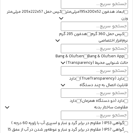
ابعاد هدفون 195x200x52میلی‌متر
کیس حمل 205x222x57 میلی‌متر
وزن
کیس حمل 360 گرم
هدفون 285 گرم
نرم‌افزار اختصاصی
Bang & Olufsen
Bang & Olufsen App
حالت شنوایی محیط (Transparency)
دارد (TrueTransparency)
دارد
قابلیت اتصال به چند دستگاه
دارد (دو دستگاه همزمان)
دارد
مقاومت ساختار بدنه
گواهی IP53 ( مقاوم در برابر گرد و غبار و اسپری آب با زاویه 60 درجه )
گواهی IP57 ( مقاوم در برابر گرد و غبار و غوطه‌ور شدن در آب از عمق 15