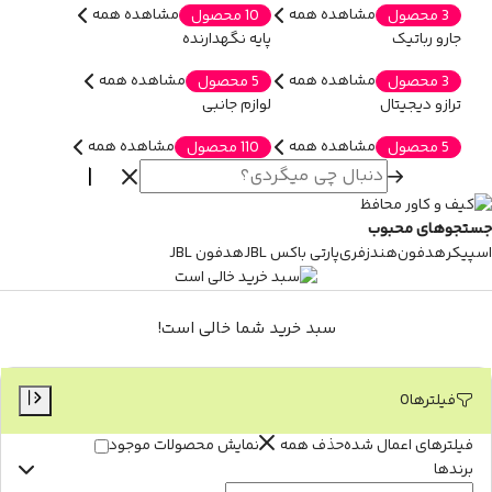
مشاهده همه
مشاهده همه
3 محصول
10 محصول
جارو رباتیک
پایه نگهدارنده
مشاهده همه
مشاهده همه
3 محصول
5 محصول
ترازو دیجیتال
لوازم جانبی
مشاهده همه
مشاهده همه
5 محصول
110 محصول
جستجوهای محبوب
اسپیکر
هدفون
هندزفری
پارتی باکس JBL
هدفون JBL
سبد خرید شما خالی است!
فیلترها
0
فیلترهای اعمال شده
حذف همه
نمایش محصولات موجود
برندها