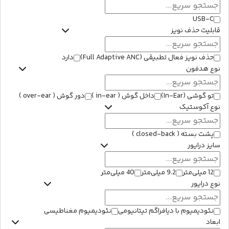
USB-C
قابلیت حذف نویز
حذف نویز فعال تطبیقی (Full Adaptive ANC)
دارد
نوع هدفون
تو گوشی (In-Ear)
داخل گوش ( in-ear )
دور گوش ( over-ear )
نوع آکوستیک
پشت بسته ( closed-back )
سایز درایور
12 میلی‌متر
9.2 میلی‌متر
40 میلی‌متر
نوع درایور
نئودیمیوم با دیافراگم تیتانیومی
نئودیمیوم مغناطیسی
ابعاد