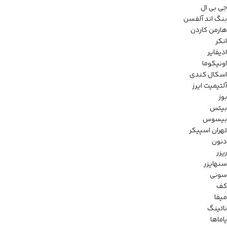
جی بی ال
بنگ اند آلفسن
هارمن کاردن
انکر
ادیفایر
اونیکوما
اسکال کندی
آلتیمیت ایرز
بوز
بیتس
بیسوس
تهران اسپیکر
دنون
ریزر
سنهایزر
سونی
کف
میفا
ناتینگ
یاماها