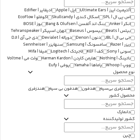
آلتیمیت ایرز | Ultimate Ears
اپل | Apple
ادیفایر | Edifier
اس پی ال | SPL
اسکال کندی | Skullcandy
اکوفلو | EcoFlow
انکر | Anker
بنگ اند آلفسن | Bang & Olufsen
بوز | BOSE
بیتس | Beats
بیسوس | Baseus
تهران اسپیکر | Tehranspeaker
جی بی ال | JBL
دنون | Denon
دویاله | Devialet
دی جی آی | DJI
ریزر | Razer
سامسونگ | Samsung
سنهایزر | Sennheiser
سونی | Sony
کف | KEF
لاجیتک | Logitech
میفا | Mifa
ناتینگ | Nothing
هارمن کاردن | Harman Kardon
ولت می | Voltme
ووپ | Whoop
یاماها | Yamaha
یوفی | Eufy
نوع محصول
هندزفری بی‌سیم
هدفون
هدفون بی سیم
هندزفری
محصول کشور
دانمارک
کشور تولیدکننده
چین