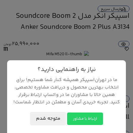
ارسال سریع
اسپیکر انکر مدل Soundcore Boom 2
Plus A3134
Anker Soundcore Boom 2 Plus A3134
25,990,000
تومان
نیاز به راهنمایی دارید؟
ما در تهران‌اسپیکر همیشه کنار شما هستیم! برای
انتخاب بهترین محصول و دریافت مشاوره تخصصی،
همین حالا با مشاوران ما در واتساپ ارتباط برقرار
ارسال سریع
کنید. تجربه خریدی آسان و مطمئن در انتظار شماست!
اسپیکر میفا مدل M520 ll
Mifa M520 ll
متوجه شدم
ارتباط با مشاور