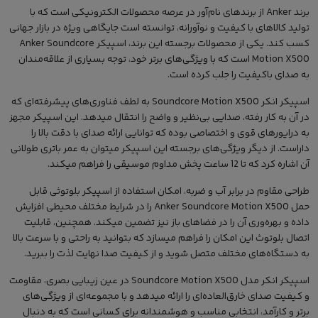
برند
Anker
از برندهای نام‌آور در عرصه محصولات الکترونیکی است که با
تولید کالاهای با کیفیت و نوآورانه، توانسته است جایگاهی ویژه در بازار جهانی
کسب کند. یکی از محصولات برجسته این برند، اسپیکر Anker Soundcore
Motion X500 است که با ویژگی‌های برتر خود، توجه بسیاری از علاقه‌مندان
به صدای باکیفیت را جلب کرده است.
اسپیکر انکر Soundcore Motion X500
به لطف فناوری‌های پیشرفته‌ای که
در آن به کار رفته، صدایی بی‌نظیر و واضح را انتقال میدهد. این اسپیکر مجهز
به درایورهای قوی و اختصاصی بوده که توانایی ارائه صدای با دقت بالا را
داراست. از دیگر ویژگی‌های برجسته این اسپیکر میتوان به عمر باتری طولانی
آن اشاره کرد که تا 12 ساعت پخش مداوم موسیقی را فراهم میکند.
طراحی مقاوم در برابر آب و ضربه، امکان استفاده از
اسپیکر بلوتوثی قابل
حمل
Anker Soundcore Motion X500
را در شرایط مختلف محیطی افزایش
داده و بهره‌وری آن را در فضاهای باز نیز تضمین میکند. همچنین، قابلیت
اتصال بلوتوث این امکان را فراهم میسازد که بتوانید به راحتی و با سرعت بالا
به دستگاه‌های مختلف متصل شوید و از کیفیت صدا نهایت لذت را ببرید.
اسپیکر انکر مدل Soundcore Motion X500
در عین زیبایی بصری، مقاومت
و کیفیت صدای خارق‌العاده‌ای را ارائه میدهد و با مجموعه‌ای از ویژگی‌های
برتر و کارآمد، انتخابی مناسب و هوشمندانه برای کسانی است که به دنبال