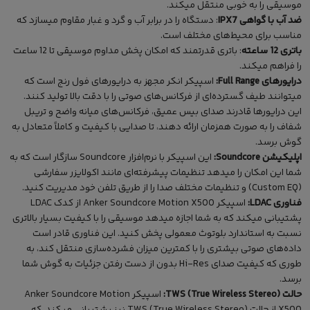
موسیقی را به خوبی منتقل میکند.
ضد آب با گواهی IPX7
: دستگاه را در برابر آب و گرد و غبار مقاوم میسازد که
مناسب برای محیط‌های مختلف است.
باتری 12 ساعته
: باتری قدرتمند که امکان پخش مداوم موسیقی تا 12 ساعت
را فراهم میکند.
درایورهای Full Range:
اسپیکر انکر مجهز به درایورهای فول رنج است که
میتوانند طیف گسترده‌ای از فرکانس‌های صوتی را با دقت بالا تولید کنند.
این درایورها قادرند صدای بیس عمیق، فرکانس‌های میانه واضح و تریبل
شفاف را به صورت همزمان ارائه دهند، تا صدایی با کیفیت و کاملاً متعادل به
گوش برسد.
اپلیکیشن Soundcore:
این اسپیکر با نرم‌افزار Soundcore سازگار است که به
شما این امکان را میدهد تنظیمات پیشرفته‌ای مانند اکولایزر سفارشی
(Custom EQ) و تنظیمات مختلف صدا را از طریق تلفن خود مدیریت کنید.
فناوری LDAC:
اسپیکر Anker Soundcore Motion X500 از کدک LDAC
پشتیبانی میکند که به شما اجازه میدهد موسیقی را با کیفیت بسیار بالاتری
نسبت به استاندارد بلوتوث معمولی پخش کنید. این فناوری قادر است
داده‌های صوتی بیشتری را با کمترین میزان فشرده‌سازی منتقل کند، به
طوری که کیفیت صدای Hi-Res بدون از دست رفتن جزئیات به گوش شما
برسد.
حالت TWS (True Wireless Stereo):
اسپیکر Anker Soundcore Motion