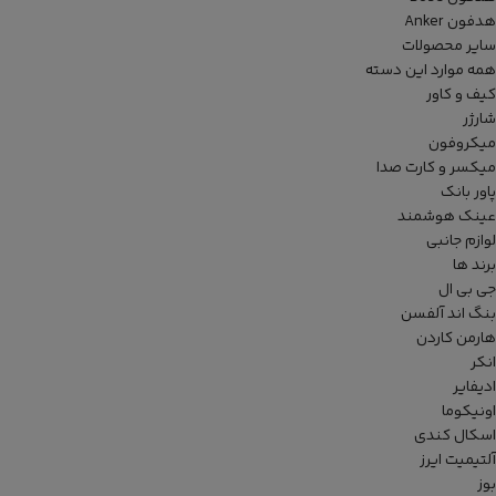
هدفون Anker
سایر محصولات
همه موارد این دسته
کیف و کاور
شارژر
میکروفون
میکسر و کارت صدا
پاور بانک
عینک هوشمند
لوازم جانبی
برند ها
جی بی ال
بنگ اند آلفسن
هارمن کاردن
انکر
ادیفایر
اونیکوما
اسکال کندی
آلتیمیت ایرز
بوز