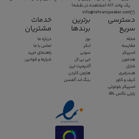
یک، واحد A17
(مشاهده در نقشه)
info@tehranspeaker.com
دسترسی
برترین
خدمات
سریع
برندها
مشتریان
مجله
بوز
درباره ما
مقایسه
انکر
تماس با ما
اسپیکر
سونی
راهنمای خرید
هدفون
جی بی ال
شرایط و قوانین
شارژر
آلتیمیت ایرز
هندزفری
هارمن کاردن
کیف و کاور
بنگ اند آلفسن
اسپیکر بلوتوثی
پارتی باکس JBL