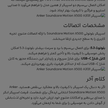
X500 از حالت TWS (True Wireless Stereo) نیز پشتیبانی میکند، که
امکان اتصال بی‌سیم دو اسپیکر از همین مدل را فراهم می‌آورد تا صدایی
استریو و فراگیر با کیفیت بهتر ایجاد شود.
مشخصات اتصالات
اسپیکر بلوتوثی Soundcore Motion X500 با ارائه اتصالات متنوع، تجربه
کاربری را به سطح جدیدی ارتقا میبخشد.
بلوتوث 5.3:
برای اتصال بی‌سیم با برد و سرعت بیشتر، بلوتوث 5.3 امکان
پخش موسیقی با کیفیت بالا و تأخیر کمتر را فراهم میکند.
کابل شارژ USB-C
: برای شارژ سریع‌تر و پایدارتر، این دستگاه مجهز به کابل
شارژ USB-C است که از حداکثر ظرفیت باتری بهره‌برداری میکند.
کلام آخر
اگر به دنبال یک اسپیکر با کیفیت بالا و عملکرد بی‌نقص هستید، Anker
Soundcore Motion X500 انتخابی ایده‌آل برای شماست.
قیمت اسپیکر انکر
با صدای بی‌نظیر و امکانات متنوع خود ارزش خرید دارد و تجربه‌ای لذت‌بخش
از گوش دادن به موسیقی را برای شما به ارمغان می‌آورد.