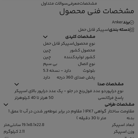
مشخصات
معرفی
سوالات متداول
مشخصات فنی محصول
برند
Anker
دسته بندی
اسپیکر قابل حمل
مشخصات کلیدی
نوع محصول
اسپیکر قابل حمل
محصول کشور
چین
کشور تولیدکننده
چین
نوع اتصال
بی سیم
بلوتوث
دارد - نسخه 5.3
پخش صدای 360 درجه
دارد
مشخصات صدا
نوع درایور
دو عدد فول‌رنج در جلو - یک عدد درایور بالای اسپیکر
پاسخ فرکانسی
50 هرتز تا 40 کیلوهرتز
مشخصات طراحی
مقاومت ساختار
گواهی IPX7 ( مقاوم در برابر غوطه‌ور شدن در آب تا عمق 1
بدنه
متر تا 30 دقیقه )
ابعاد اسپیکر
19.1x8.1x22.8 سانتی‌متر
وزن اسپیکر
2.11 کیلوگرم