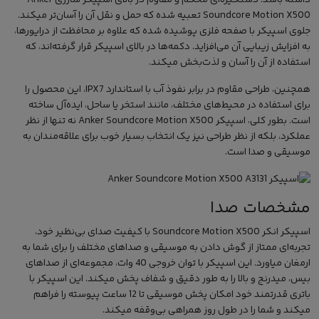
Soundcore Motion X500
تعبیه شده که حمل و نقل آن را آسان‌تر میکند.
جلوی اسپیکر با صفحه فلزی پوشیده شده که علاوه بر محافظت از درایورها،
به افزایش زیبایی آن می‌افزاید. دکمه‌ها در بالای اسپیکر قرار گرفته‌اند، که
استفاده از آن را آسان و لذت‌بخش میکند.
همچنین، طراحی مقاوم در برابر نفوذ آب با استاندارد IPX7، این محصول را
برای استفاده در محیط‌های مختلف، مانند استخر یا ساحل، ایده‌آل ساخته
است. بطور کلی، اسپیکر Anker Soundcore Motion X500 نه تنها از نظر
عملکرد، بلکه از نظر طراحی نیز یک انتخاب بسیار خوب برای علاقه‌مندان به
موسیقی و صدا است.
مشخصات صدا
اسپیکر انکر Soundcore Motion X500 با کیفیت صدای بی‌نظیر خود،
تجربه‌ای ممتاز از گوش دادن به موسیقی و صداهای مختلف را برای شما به
ارمغان میاورد. این اسپیکر با توان خروجی 40 وات، مجموعه‌ای از صداهای
بیس، میدرنج و بالا را به طور دقیق و شفاف پخش میکند. این اسپیکر با
باتری قدرتمند خود امکان پخش موسیقی تا 12 ساعت پیوسته را فراهم
میکند و شما را در طول روز همراهی بی‌وقفه میکند.