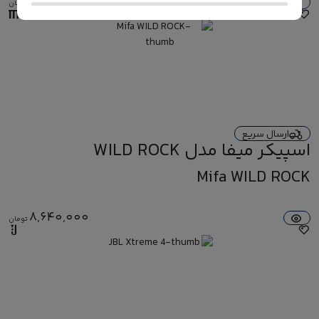
24,990,000
تومان
ارسال سریع
اسپیکر میفا مدل WILD ROCK
Mifa WILD ROCK
8,640,000
تومان