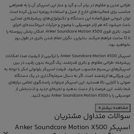
طراحی مدرن و مقاوم در برابر آب و گرد و غبار این اسپیکر، آن را به همراهی
مناسب برای فعالیت‌های خارج از منزل و استفاده روزمره تبدیل کرده است.
توان خروجی فوق‌العاده این دستگاه و تکنولوژی‌های پیشرفته‌ی صدایی
باعث میشود که هر ژانر موسیقی با وضوح و جزئیات خیره‌کننده‌ای اجرای
شود. باتری قوی Anker Soundcore Motion X500، امکان پخش پیوسته را
تا 12 ساعت فراهم میکند. بنابراین، نگران تمام شدن باتری در طول روز
نخواهید بود.
اسپیکر Anker Soundcore Motion X500 با ترکیبی از کیفیت صدا، امکانات
پیشرفته، طراحی مقاوم، و باتری قدرتمند، یک گزینه بدون رقیب در بین
اسپیکرهای بی‌سیم محسوب میشود.
قیمت اسپیکر
بلوتوثی انکر با توجه به
این ویژکی‌ها ارزشمند است.
اگر به دنبال سرمایه‌گذاری در یک دستگاه
صوتی با کارایی بالا هستید، این اسپیکر میتواند پاسخگوی تمامی نیازهای
شما باشد. این فرصت را از دست ندهید و تجربه‌ای جدید و لذت‌بخش از
موسیقی را با Anker Soundcore Motion X500 تجربه کنید.
مشاهده بیشتر
سوالات متداول مشتریان
اسپیکر Anker Soundcore Motion X500