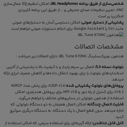
شخصی‌سازی از طریق برنامه JBL Headphones:
امکان تنظیم EQ، فعال‌سازی
ANC، تغییر تنظیمات صدای محیطی و … از طریق این برنامه کاربردی
امکان‌پذیر است.
پشتیبانی از دستیار صوتی:
امکان دسترسی آسان به دستیارهای صوتی
مانند Siri یا Google Assistant برای انجام دستورات صوتی فراهم است.
مشخصات اتصالات
هدفون نویزکنسلینگ
JBL Tune 670NC دارای اتصالات زیر میباشد :
بلوتوث نسخه 5.3:
اتصال بی سیم پایدار و با کیفیت بالا با پشتیبانی از آخرین
استانداردهای بلوتوث را برای بهبود انتقال داده‌ها و کاهش مصرف انرژی ارائه
میدهد.
پروفایل‌های بلوتوث پشتیبانی شده:
A2DP v1.4 برای پخش صدا، AVRCP
v1.6.2 برای کنترل از راه دور، و HFP v1.8 برای پروفایل هندزفری، امکان
استفاده از هدفون بلوتوثی در سناریوهای مختلف را فراهم می‌آورد.
قابلیت اتصال چندگانه:
امکان اتصال همزمان به دو دستگاه بلوتوثی، که
اجازه میدهد بدون قطع اتصال با یک دستگاه، به دستگاه دیگری سوئیچ
کنید.
کابل قابل جداشدن:
ارائه گزینه‌ای برای استفاده سیمی، که امکان استفاده از