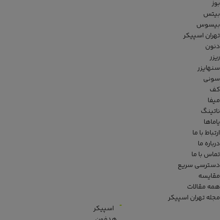
بوز
بیتس
بیسوس
تهران اسپیکر
دنون
ریزر
سنهایزر
سونی
کف
میفا
ناتینگ
یاماها
ارتباط با ما
درباره ما
تماس با ما
دسترسی سریع
مقایسه
همه مقالات
مجله تهران اسپیکر
اسپیکر
هدفون