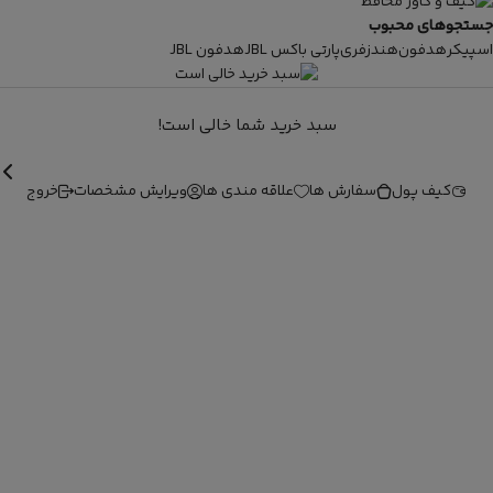
جستجوهای محبوب
اسپیکر
هدفون
هندزفری
پارتی باکس JBL
هدفون JBL
سبد خرید شما خالی است!
کیف پول
سفارش ها
علاقه مندی ها
ویرایش مشخصات
خروج