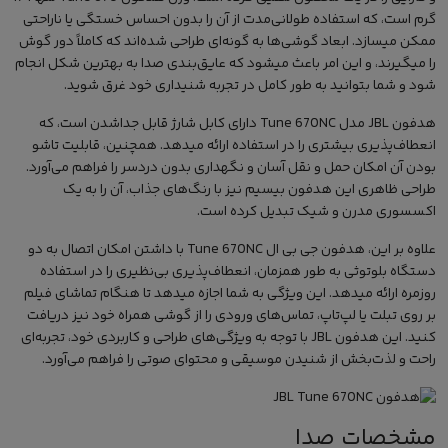
گرم است، که استفاده طولانی‌مدت از آن را بدون احساس خستگی یا ناراحتی
ممکن میسازد. ابعاد گوشی‌ها به گونه‌ای طراحی شده‌اند که کاملاً دور گوش
را میگیرند، و این امر باعث میشود که عایق‌بندی صدا به بهترین شکل انجام
شود و شما بتوانید به طور کامل در تجربه شنیداری خود غرق شوید.
هدفون JBL مدل Tune 670NC دارای کابل شارژ قابل جداشدن است، که
انعطاف‌پذیری بیشتری را در استفاده ارائه میدهد. همچنین، قابلیت تاشو
بودن آن امکان حمل و نقل آسان و نگهداری بدون دردسر را فراهم می‌آورد.
طراحی ظاهری این
هدفون بیسیم
نیز با رنگ‌های جذاب، آن را به یک
اکسسوری مدرن و شیک تبدیل کرده است.
علاوه بر این، هدفون جی بی ال Tune 670NC با داشتن امکان اتصال به دو
دستگاه بلوتوثی به طور همزمان، انعطاف‌پذیری بی‌نظیری را در استفاده
روزمره ارائه میدهد. این ویژگی به شما اجازه میدهد تا هنگام تماشای فیلم
بر روی تبلت یا لپ‌تاپ، تماس‌های ورودی را از گوشی همراه خود نیز دریافت
کنید. این
هدفون JBL
با توجه به ویژگی‌های طراحی و کاربردی خود، تجربه‌ای
راحت و لذت‌بخش از شنیدن موسیقی و محتوای صوتی را فراهم می‌آورد.
مشخصات صدا