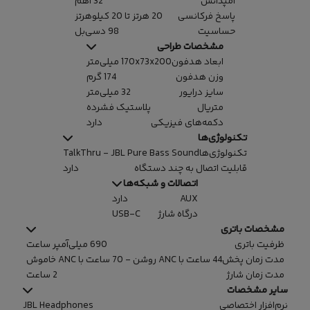
امپدانس
32 اهم
پاسخ فرکانسی
20 هرتز تا 20 کیلوهرتز
حساسیت
98 دسی‌بل
مشخصات طراحی
ابعاد هدفون
170x73x200 میلی‌متر
وزن هدفون
174 گرم
سایز درایور
32 میلی‌متر
متریال
پلاستیک فشرده
دکمه‌های فیزیکی
دارد
تکنولوژی‌ها
تکنولوژی‌ها
TalkThru - JBL Pure Bass Sound
قابلیت اتصال به چند دستگاه
دارد
اتصالات و شبکه‌ها
AUX
دارد
درگاه شارژ
USB-C
مشخصات باتری
ظرفیت باتری
690 میلی‌آمپر ساعت
مدت زمان پخش
44 ساعت با ANC روشن - 70 ساعت با ANC خاموش
مدت زمان شارژ
2 ساعت
سایر مشخصات
نرم‌افزار اختصاصی
JBL Headphones