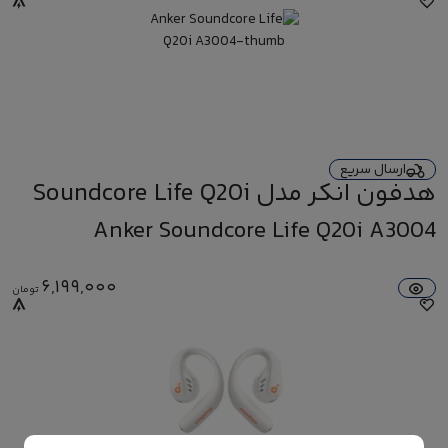
ارسال سریع
هدفون انکر مدل Soundcore Life Q20i
A3004
Anker Soundcore Life Q20i A3004
6,199,000
تومان