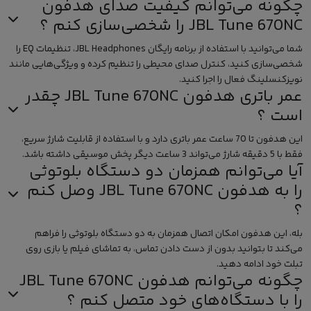
چگونه می‌توانم کیفیت صدای هدفون
JBL Tune 670NC را شخصی‌سازی کنم ؟
شما می‌توانید با استفاده از برنامه رایگان JBL Headphones، تنظیمات EQ را
شخصی‌سازی کنید، کنترل صدای محیطی را تنظیم کرده و ویژگی‌هایی مانند
نویزکنسلینگ فعال را اجرا کنید.
عمر باتری هدفون JBL Tune 670NC چقدر
است ؟
این هدفون تا 70 ساعت عمر باتری دارد و با استفاده از قابلیت شارژ سریع،
فقط با 5 دقیقه شارژ می‌تواند 3 ساعت دیگر پخش موسیقی داشته باشد.
آیا می‌توانم همزمان دو دستگاه بلوتوثی
را به هدفون JBL Tune 670NC وصل کنم
؟
بله، این هدفون امکان اتصال همزمان به دو دستگاه بلوتوثی را فراهم
می‌کند تا بتوانید بدون از دست دادن تماس، به تماشای فیلم یا بازی روی
تبلت خود ادامه دهید.
چگونه می‌توانم هدفون JBL Tune 670NC
را با دستگاه‌های خود متصل کنم ؟