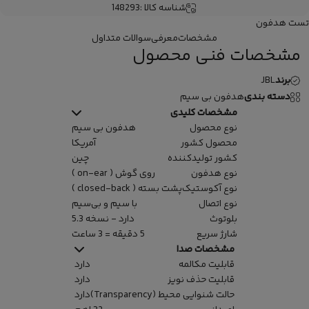
شناسه کالا :
148293
تست هدفون
مشخصات
معرفی
سوالات متداول
مشخصات فنی محصول
برند
JBL
دسته بندی
هدفون بی سیم
مشخصات کلیدی
نوع محصول
هدفون بی سیم
محصول کشور
آمریکا
کشور تولیدکننده
چین
نوع هدفون
روی گوش ( on-ear )
نوع آکوستیک
پشت بسته ( closed-back )
نوع اتصال
با سیم و بی‌سیم
بلوتوث
دارد - نسخه 5.3
شارژ سریع
5 دقیقه = 3 ساعت
مشخصات صدا
قابلیت مکالمه
دارد
قابلیت حذف نویز
دارد
حالت شنوایی محیط (Transparency)
دارد