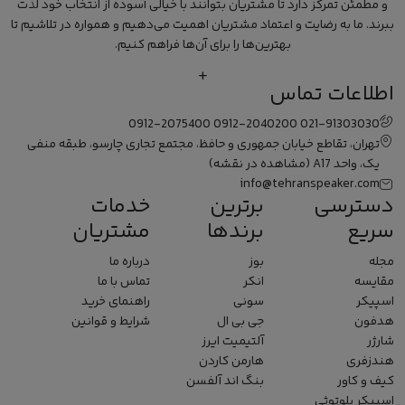
و مطمئن تمرکز دارد تا مشتریان بتوانند با خیالی آسوده از انتخاب خود لذت
ببرند. ما به رضایت و اعتماد مشتریان اهمیت می‌دهیم و همواره در تلاشیم تا
بهترین‌ها را برای آن‌ها فراهم کنیم.
اطلاعات تماس
0912-2075400
0912-2040200
021-91303030
تهران، تقاطع خیابان جمهوری و حافظ، مجتمع تجاری چارسو، طبقه منفی
یک، واحد A17
(مشاهده در نقشه)
info@tehranspeaker.com
دسترسی
برترین
خدمات
سریع
برندها
مشتریان
مجله
بوز
درباره ما
مقایسه
انکر
تماس با ما
اسپیکر
سونی
راهنمای خرید
هدفون
جی بی ال
شرایط و قوانین
شارژر
آلتیمیت ایرز
هندزفری
هارمن کاردن
کیف و کاور
بنگ اند آلفسن
اسپیکر بلوتوثی