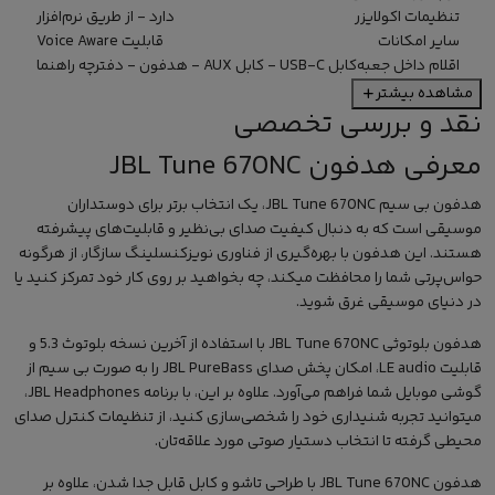
تنظیمات اکولایزر
دارد - از طریق نرم‌افزار
سایر امکانات
قابلیت Voice Aware
اقلام داخل جعبه
کابل USB-C - کابل AUX - هدفون - دفترچه راهنما
مشاهده بیشتر
نقد و بررسی تخصصی
معرفی هدفون JBL Tune 670NC
هدفون بی سیم JBL Tune 670NC، یک انتخاب برتر برای دوستداران
موسیقی است که به دنبال کیفیت صدای بی‌نظیر و قابلیت‌های پیشرفته
هستند. این
هدفون
با بهره‌گیری از فناوری نویزکنسلینگ سازگار، از هرگونه
حواس‌پرتی شما را محافظت میکند، چه بخواهید بر روی کار خود تمرکز کنید یا
در دنیای موسیقی غرق شوید.
هدفون بلوتوثی JBL Tune 670NC با استفاده از آخرین نسخه بلوتوث 5.3 و
قابلیت LE audio، امکان پخش صدای JBL PureBass را به صورت بی سیم از
گوشی موبایل شما فراهم می‌آورد. علاوه بر این، با برنامه JBL Headphones،
میتوانید تجربه شنیداری خود را شخصی‌سازی کنید، از تنظیمات کنترل صدای
محیطی گرفته تا انتخاب دستیار صوتی مورد علاقه‌تان.
هدفون JBL Tune 670NC با طراحی تاشو و کابل قابل جدا شدن، علاوه بر