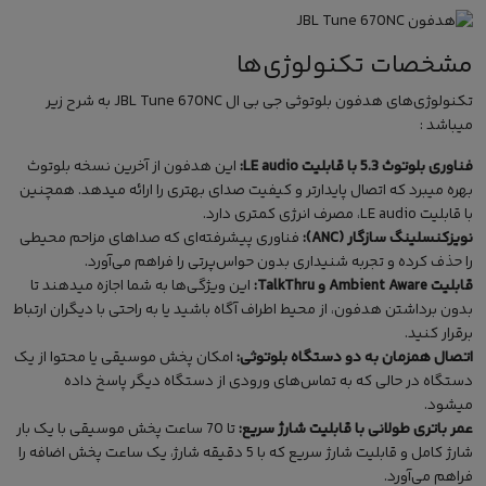
مشخصات تکنولوژی‌ها
تکنولوژی‌های هدفون بلوتوثی جی بی ال JBL Tune 670NC به شرح زیر
میباشد :
فناوری بلوتوث 5.3 با قابلیت LE audio:
این هدفون از آخرین نسخه بلوتوث
بهره میبرد که اتصال پایدارتر و کیفیت صدای بهتری را ارائه میدهد. همچنین
با قابلیت LE audio، مصرف انرژی کمتری دارد.
نویزکنسلینگ سازگار (ANC):
فناوری پیشرفته‌ای که صداهای مزاحم محیطی
را حذف کرده و تجربه شنیداری بدون حواس‌پرتی را فراهم می‌آورد.
قابلیت Ambient Aware و TalkThru:
این ویژگی‌ها به شما اجازه میدهند تا
بدون برداشتن هدفون، از محیط اطراف آگاه باشید یا به راحتی با دیگران ارتباط
برقرار کنید.
اتصال همزمان به دو دستگاه بلوتوثی:
امکان پخش موسیقی یا محتوا از یک
دستگاه در حالی که به تماس‌های ورودی از دستگاه دیگر پاسخ داده
میشود.
عمر باتری طولانی با قابلیت شارژ سریع:
تا 70 ساعت پخش موسیقی با یک بار
شارژ کامل و قابلیت شارژ سریع که با 5 دقیقه شارژ، یک ساعت پخش اضافه را
فراهم می‌آورد.