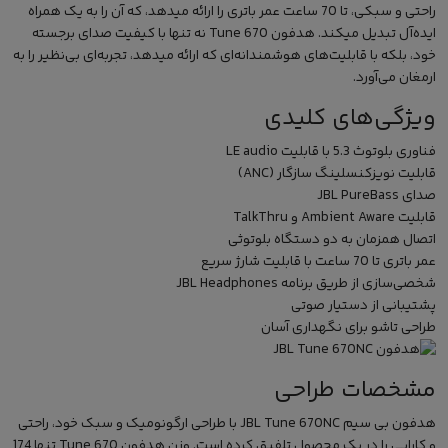
راحتی و سبکی، تا 70 ساعت عمر باتری را ارائه میدهد، که آن را به یک همراه
ایده‌آل تبدیل میکند. هدفون Tune 670 نه تنها با کیفیت صدای برجسته
خود، بلکه با قابلیت‌های هوشمندانه‌ای که ارائه میدهد، تجربه‌ای بی‌نظیر را به
ارمغان می‌آورد.
ویژگی‌های کلیدی
فناوری بلوتوث 5.3 با قابلیت LE audio
قابلیت نویزکنسلینگ سازگار (ANC)
صدای JBL PureBass
قابلیت Ambient Aware و TalkThru
اتصال همزمان به دو دستگاه بلوتوثی
عمر باتری تا 70 ساعت با قابلیت شارژ سریع
شخصی‌سازی از طریق برنامه JBL Headphones
پشتیبانی از دستیار صوتی
طراحی تاشو برای نگهداری آسان
مشخصات طراحی
هدفون بی سیم
JBL Tune 670NC با طراحی ارگونومیک و سبک خود، راحتی
و کارایی را در یک محصول تلفیق کرده است. وزن هدفون Tune 670 تنها 174