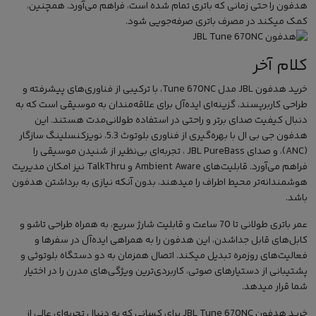
هدفون را حتی زمانی که باتری تمام شده است، فراهم می‌آورد. همچنین،
کمک میکند در مصرف باتری صرفه‌جویی شود.
کلام آخر
خرید هدفون JBL مدل Tune 670NC، با ترکیبی از فناوری‌های پیشرفته و
طراحی کاربرپسند، گزینه‌ای ایده‌آل برای علاقه‌مندان به موسیقی است که به
دنبال کیفیت صدای برتر و راحتی در استفاده طولانی‌مدت هستند. این
هدفون جی بی ال با بهره‌گیری از فناوری بلوتوث 5.3، نویزکنسلینگ سازگار
(ANC)، و صدای JBL PureBass ، تجربه‌ای بی‌نظیر از شنیدن موسیقی را
فراهم می‌آورد. قابلیت‌های Ambient Aware و TalkThru نیز امکان مدیریت
هوشمندانه‌تر محیط اطراف را میدهند، بدون آنکه نیازی به برداشتن هدفون
باشد.
عمر باتری طولانی تا 70 ساعت و قابلیت شارژ سریع، به همراه طراحی تاشو و
کابل‌های قابل جداشدن، این هدفون را به همراهی ایده‌آل در سفرها و
فعالیت‌های روزمره تبدیل میکند. اتصال همزمان به دو دستگاه بلوتوثی و
پشتیبانی از دستیارهای صوتی، کاربردی‌ترین ویژگی‌های مدرن را در اختیار
شما قرار میدهد.
خرید هدفون
JBL Tune 670NC برای کسانی که به دنبال تجربه‌ای عالی از