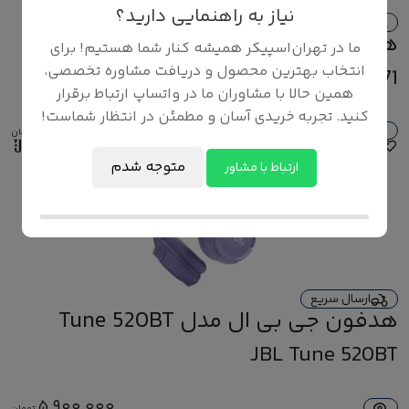
نیاز به راهنمایی دارید؟
ارسال سریع
هندزفری انکر مدل Soundcore AeroFit
ما در تهران‌اسپیکر همیشه کنار شما هستیم! برای
Pro A3871
انتخاب بهترین محصول و دریافت مشاوره تخصصی،
Anker Soundcore AeroFit Pro A3871
همین حالا با مشاوران ما در واتساپ ارتباط برقرار
کنید. تجربه خریدی آسان و مطمئن در انتظار شماست!
8,210,000
تومان
متوجه شدم
ارتباط با مشاور
ارسال سریع
هدفون جی بی ال مدل Tune 520BT
JBL Tune 520BT
5,900,000
تومان