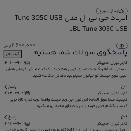
ارسال سریع
ایرباد جی بی ال مدل Tune 305C USB
JBL Tune 305C USB
2,600,000
تومان
پاسخگوی سوالات شما هستیم
ثبت نظر
کاربر تهران اسپیکر
۱۴۰۳-۰۹-۲۹
بیسش عمیقه و کیفیت صدای خوبی هم داره و کیفیت میکروفونش هاش
خیلی قوی نیست تو خیابون نمیتونید باهاش مکالمه کنید
4
پاسخ
کاربر تهران اسپیکر
۱۴۰۳-۰۹-۲۹
کیفیت صدا فوق العاده اس توی این رنج قیمت واقعا حرف نداره تازه نویز
کنسلینگشم خیلی خوبه و سر و صدای محیط رو میگیره
5
پاسخ
کاربر تهران اسپیکر
۱۴۰۳-۰۹-۲۹
اتصال بلوتوثش سریع و پایداره و فقط کافیه هدفون رو روشن کنم و خودش