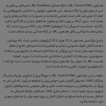
هدفون JBL Tune 670NC با ارائه صدای JBL PureBass، تجربه‌ای بی‌نظیر و
غنی از موسیقی را ارائه میدهد. این هدفون بلوتوثی با داشتن درایورهایی به
قطر 32 میلی‌متر، قادر است صدایی قدرتمند و عمیق را در فرکانس‌های پایین
تولید کند، بدون آنکه بر روی دقت و وضوح صداهای میانی و بالا تأثیر منفی
بگذارد. حساسیت اسپیکر در 1 کیلوهرتز/1mW برابر با 98 دسی‌بل است، که
نشان‌دهنده توانایی بالای هدفون JBL در ارائه صدایی رسا و شفاف است.
پاسخ فرکانسی هدفون از 20 هرتز تا 20 کیلوهرتز متغیر است، که پوشش
دهنده کامل طیف شنوایی انسان و تضمین‌کننده تجربه‌ای جامع از تمام
جزئیات موسیقی است. این ویژگی به شما اجازه میدهد از دقیق‌ترین نت‌ها تا
عمیق‌ترین بیس‌ها را با کیفیتی استثنایی شنیده و لذت ببرید. قیمت
هدست JBL به عنوان یک هدفون برای استفاده روزمره مناسب است چرا که با
تکنولوژی و کیفیت بالایی ساخته شده است.
علاوه بر این، هدفون JBL Tune 670NC با بهره‌گیری از فناوری نویزکنسلینگ
سازگار (ANC)، محیطی آرام و بدون حواس‌پرتی را فراهم می‌آورد، که این امر به
ویژه در محیط‌های پر سروصدا مانند حمل و نقل عمومی یا محیط‌های شلوغ
شهری بسیار مفید است. با فعال‌سازی ANC، صداهای مزاحم محیطی به
حداقل رسیده و شما میتوانید تمرکز کامل بر روی موسیقی یا محتوای صوتی
خود داشته باشید.