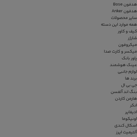
هدفون Bose
هدفون Anker
سایر محصولات
همه موارد این دسته
کیف و کاور
شارژر
میکروفون
میکسر و کارت صدا
پاور بانک
عینک هوشمند
لوازم جانبی
برند ها
جی بی ال
بنگ اند آلفسن
هارمن کاردن
انکر
ادیفایر
اونیکوما
اسکال کندی
آلتیمیت ایرز