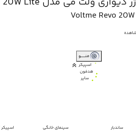
 دیواری ولت می مدل Revo 20W Lite
Voltme Revo 20W 
اهده
منـــــــو
اسپیکر
هدفون
سایر
ساندبار
سینمای خانگی
اسپیکر ک