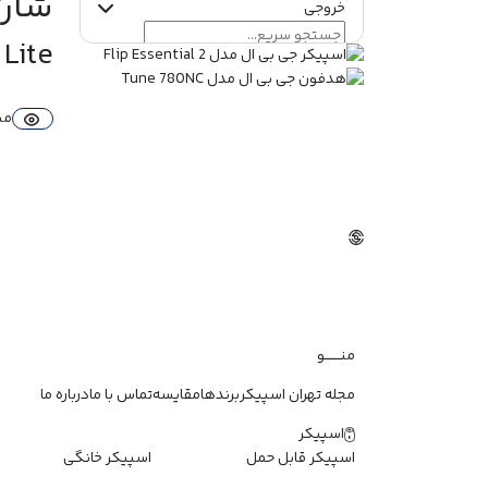
شارژر
خروجی
Lite
9V/2.22A
5V/3A
12V/1.67A
در حالت تک پورت: حداکثر 20 وات
(5V/3A, 9V/2.22A, 12V/1.67A)
مش
در حالت دو پورت همزمان: 7.5 وات +
7.5 وات
USB-C
دارد
محصول کشور
آمریکا
کشور تولیدکننده
منـــــــو
چین
مجله تهران اسپیکر
برندها
مقایسه
تماس با ما
درباره ما
نوع محصول
اسپیکر
اسپیکر قابل حمل
اسپیکر خانگی
شارژر دیواری