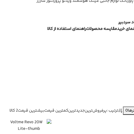
پاوربانک
لوازم جانبی
عینک هوشمند
ویدئو پروژکتور
شارژر
 سردبیر
نمای خرید
مقایسه محصولات
راهنمای استفاده از کالا
0
ترتیب :
پرفروش‌ترین
جدیدترین
کمترین قیمت
بیشترین قیمت
2 کالا