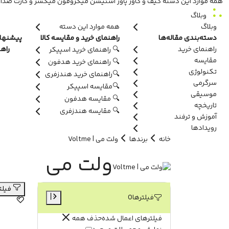
همه موارد این دسته
کیف و کاور
پاور استیشن
میکروفون
میکسر و کارت صدا
وبلاگ
وبلاگ
همه موارد این دسته
دسته‌بندی مقاله‌ها
راهنمای خرید و مقایسه کالا
پیشنهاد
راهنمای خرید
راه
🔍 راهنمای خرید اسپیکر
مقایسه
🔍 راهنمای خرید هدفون
تکنولوژی
🔍راهنمای خرید هندزفری
سرگرمی
🔍مقایسه اسپیکر
موسیقی
🔍 مقایسه هدفون
تاریخچه
🔍 مقایسه هندزفری
آموزش و ترفند
رویدادها
خانه
برندها
ولت می | Voltme
ولت می
فیلترها
فیلترها
0
فیلترهای اعمال شده
حذف همه