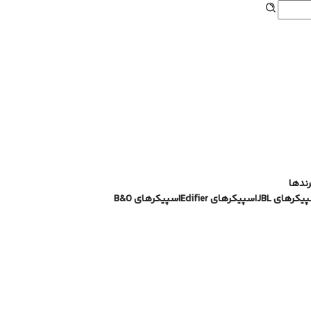
رندها
یکرهای JBL
اسپیکرهای Edifier
اسپیکرهای B&O