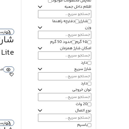
نمایش محصولات موجود
اقلام داخل جعبه
شارژر
دفترچه راهنما
وزن
ارس
شارژر د
۶۵ گرم
حدود 50 گرم
امکان شارژ همزمان
Lite
دارد
شارژ سریع
مش
دارد
توان خروجی
20 وات
نوع اتصال
ارس
باسیم