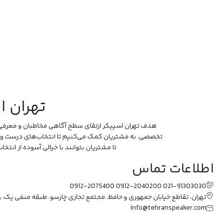
ویژگی‌های حفاظتی
محافظت در برابر اتصال کوتاه
محافظت در برابر جریان بیش از حد
محافظت در برابر گرمای بیش از حد
محافظت در برابر گرمای بیش از حد،
ولتاژ بیش از حد، بار اضافی و اتصال
کوتاه
محافظت در برابر ولتاژ بیش از حد
تهران 
سازگاری
هدف تهران اسپیکر ارتقای سطح آگاهی مخاطبان و معرفی بر
سازگار با انواع گوشی‌های هوشمند،
تخصصی، به مشتریان کمک می‌کنیم تا انتخاب‌های درست و هوش
تبلت‌ها و دستگاه‌های دارای پورت
تا مشتریان بتوانند با خیالی آسوده از انتخ
USB-C
سازگار با دستگاه‌های iOS مانند آیفون
اطلاعات تماس
14/14 پلاس/14 پرو مکس/13 و
دستگاه‌های جدیدتر سامسونگ شامل
0912-2075400
0912-2040200
021-91303030
تبلت‌ها
تهران، تقاطع خیابان جمهوری و حافظ، مجتمع تجاری چارسو، طبقه منفی یک، واحد
نوع رابط
info@tehranspeaker.com