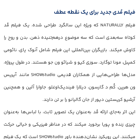
فیلم مُدی جدید برای یک نقطه عطف
فیلم NATURALLY که ویژه این سالگرد طراحی شده، یک فیلم مُد
کوتاه سه‌بعدی است که سه موضوع درهم‌تنیده ذهن، بدن و روح را
کاوش میکند. بازیگران بین‌المللی این فیلم شامل آنوک یای، نائومی
کمپبل، مونا توگارد، سوزی کیو و شیائو ون جو هستند. در طول پروژه،
مدل‌ها طراحی‌هایی از همکاران قدیمی SHOWstudio مانند آیریس
ون هرپن، کُم د گارسون، دیلارا فیندیک‌اوغلو، جاوارا آلین و همچنین
آرشیو کریستین دیور از جان گالیانو را بر تن دارند.
این اثر به‌جای ارائه مُد به‌عنوان یک تصویر ثابت، با لباس‌ها به‌عنوان
چیزی زنده و پویا برخورد میکند که در مناظر فیزیکی و خیالی حرکت
میکنند. این رویکرد نشان‌دهنده باور SHOWstudio است که یک فیلم