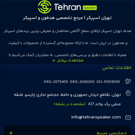
تهران اسپیکر | مرجع تخصصی هدفون و اسپیکر
هدف تهران اسپیکر ارتقای سطح آگاهی مخاطبان و معرفی برترین برندهای اسپیکر
و هدفون در ایران است. ما با ارائه مجموعه‌ای گسترده از محصولات با کیفیت،
همراه با اطلاعات دقیق و بررسی‌های تخصصی، به مشتریان کمک می‌کنیم تا
اطلاعات تماس
انتخاب‌های درست و هوشمندانه‌ای داشته باشند. تهران اسپیکر با تجربه‌ای بیش از
هفت سال در این زمینه، بر ایجاد تجربه خریدی آسان، سریع و مطمئن تمرکز دارد تا
0912-2075400
0912-2040200
021-91303030
مشتریان بتوانند با خیالی آسوده از انتخاب خود لذت ببرند. ما به رضایت و اعتماد
تهران، تقاطع خیابان جمهوری و حافظ، مجتمع تجاری چارسو، طبقه
مشتریان اهمیت می‌دهیم و همواره در تلاشیم تا بهترین‌ها را برای آن‌ها فراهم
منفی یک، واحد A17
(مشاهده در نقشه)
کنیم.
info@tehranspeaker.com
دسترسی سریع