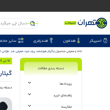
اسپیکر
هدفون
هندزفری
سایر محص
خانه
معرفی محصول
گیتار هوشمند ریف میت معرفی شد، طراحی ان
16 تیر 1405
دسته بندی مقالات
گیتار
رویدادها
دسته بند
راهنمای خرید
مقایسه