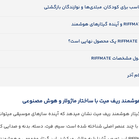
سب برای کودکان، مبتدی‌ها و نوازندگان بازگشتی
R و آینده گیتارهای هوشمند
ایی است؟
ل مشخصات RIFFMATE
م آخر
هوشمند ریف میت با ساختار ماژولار و هوش مصنوعی
یتار هوشمند ریف میت نشان میدهد که آینده سازهای موسیقی میتواند فر
ا چند عنصر اصلی شناخته شده است: سیم، فرت، دسته، بدنه و صدایی ک
اما RIFFMATE این تصویر آشنا را به چالش میکشد. این گیتار مفهومی و هوش