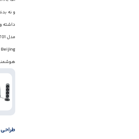
و نه بدن
داشته و
Design Beijing انجام شده است. نتیجه کار، سازی مت
هوشمند 
طراحی متفاوت RIFFMATE، گیت