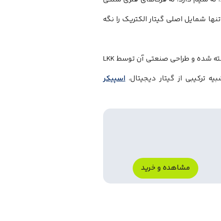
تنها شمایل اصلی گیتار الکتریک را نگه
مدل RiffmateGT01 توسط شرکت Shanghai’s Wo Tan Ni Chang Technology ساخته شده و طراحی صنعتی آن توسط LKK
اسپیکر
مشاهده و خرید