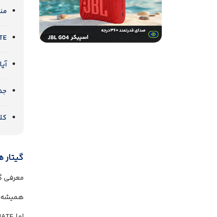
منا
IFFMATE
آیا RIFFMATE یک محصول نه
جدو
کلا
گیتار 
معرفی گ
همیشه ب