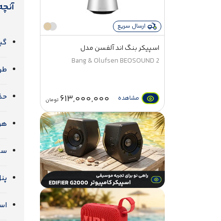
آنچه
ارسال سریع
گی
اسپیکر بنگ اند آلفسن مدل
BEOSOUND 2
Bang & Olufsen BEOSOUND 2
طراحی متف
حذف
613,000,000
مشاهده
تومان
هو
سا
پن
اس