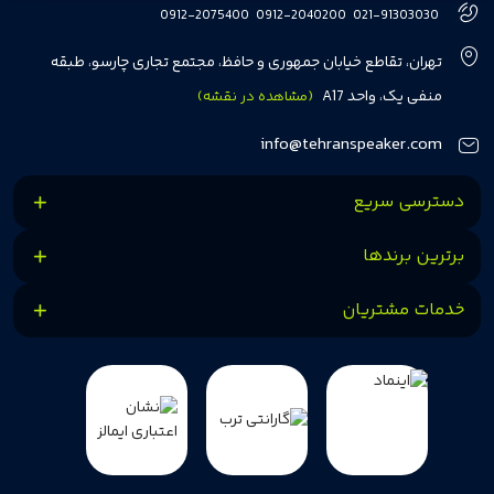
هفت سال در این زمینه، بر ایجاد تجربه خریدی آسان، سریع و مطمئن تمرکز دارد تا
0912-2075400
0912-2040200
021-91303030
مشتریان بتوانند با خیالی آسوده از انتخاب خود لذت ببرند. ما به رضایت و اعتماد
تهران، تقاطع خیابان جمهوری و حافظ، مجتمع تجاری چارسو، طبقه
مشتریان اهمیت می‌دهیم و همواره در تلاشیم تا بهترین‌ها را برای آن‌ها فراهم
منفی یک، واحد A17
(مشاهده در نقشه)
کنیم.
info@tehranspeaker.com
دسترسی سریع
برترین برندها
خدمات مشتریان