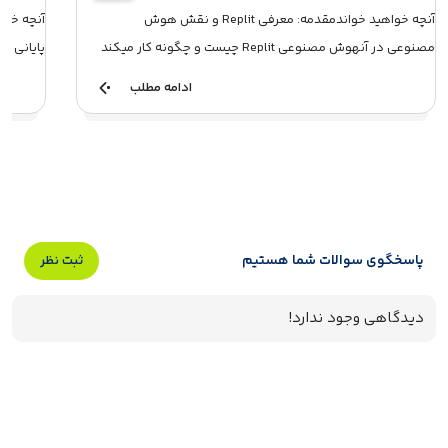
آنچه خواهید خواندمقدمه: معرفی Replit و نقش هوش
مصنوعی در آنهوش مصنوعی Replit چیست و چگونه کار میکند
پایانی APIنحوه فراخوانی API چگونه است؟مفهوم یکپ...
...
ادامه مطلب
پاسخگوی سوالات شما هستیم
ثبت نظر
دیدگاهی وجود ندارد!