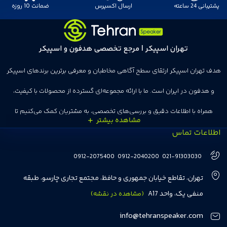
پشتیبانی 24 ساعته
ارسال اکسپرس
ضمانت 10 روزه
تهران اسپیکر | مرجع تخصصی هدفون و اسپیکر
هدف تهران اسپیکر ارتقای سطح آگاهی مخاطبان و معرفی برترین برندهای اسپیکر
و هدفون در ایران است. ما با ارائه مجموعه‌ای گسترده از محصولات با کیفیت،
همراه با اطلاعات دقیق و بررسی‌های تخصصی، به مشتریان کمک می‌کنیم تا
اطلاعات تماس
انتخاب‌های درست و هوشمندانه‌ای داشته باشند. تهران اسپیکر با تجربه‌ای بیش از
هفت سال در این زمینه، بر ایجاد تجربه خریدی آسان، سریع و مطمئن تمرکز دارد تا
0912-2075400
0912-2040200
021-91303030
مشتریان بتوانند با خیالی آسوده از انتخاب خود لذت ببرند. ما به رضایت و اعتماد
تهران، تقاطع خیابان جمهوری و حافظ، مجتمع تجاری چارسو، طبقه
مشتریان اهمیت می‌دهیم و همواره در تلاشیم تا بهترین‌ها را برای آن‌ها فراهم
منفی یک، واحد A17
(مشاهده در نقشه)
کنیم.
info@tehranspeaker.com