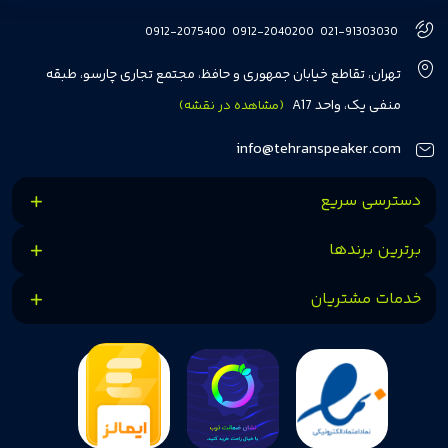
هفت سال در این زمینه، بر ایجاد تجربه خریدی آسان، سریع و مطمئن تمرکز دارد تا
0912-2075400
0912-2040200
021-91303030
مشتریان بتوانند با خیالی آسوده از انتخاب خود لذت ببرند. ما به رضایت و اعتماد
تهران، تقاطع خیابان جمهوری و حافظ، مجتمع تجاری چارسو، طبقه
مشتریان اهمیت می‌دهیم و همواره در تلاشیم تا بهترین‌ها را برای آن‌ها فراهم
منفی یک، واحد A17
(مشاهده در نقشه)
کنیم.
info@tehranspeaker.com
دسترسی سریع
برترین برندها
خدمات مشتریان