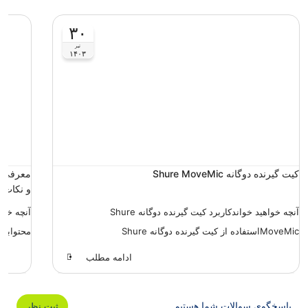
۳۰
تیر
۱۴۰۳
کیت گیرنده دوگانه Shure MoveMic
معرفی ب
و نکات 
آنچه خواهید خواندکاربرد کیت گیرنده دوگانه Shure
آنچه خوا
MoveMicاستفاده از کیت گیرنده دوگانه Shure
محتوابخش
MoveMicکنت...
ادامه مطلب
پاسخگوی سوالات شما هستیم
ثبت نظر