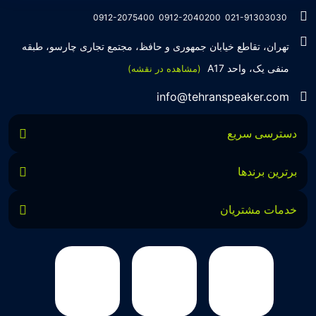
تجربه‌ای بیش از هفت سال در این زمینه، بر ایجاد تجربه خریدی آسان، سریع و
0912-2075400
0912-2040200
021-91303030
مطمئن تمرکز دارد تا مشتریان بتوانند با خیالی آسوده از انتخاب خود لذت
تهران، تقاطع خیابان جمهوری و حافظ، مجتمع تجاری چارسو، طبقه
منفی یک، واحد A17
(مشاهده در نقشه)
ببرند. ما به رضایت و اعتماد مشتریان اهمیت می‌دهیم و همواره در تلاشیم تا
info@tehranspeaker.com
بهترین‌ها را برای آن‌ها فراهم کنیم.
دسترسی سریع
برترین برندها
خدمات مشتریان