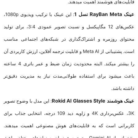
قابلیت‌های هوشمند اهمیت میدهند.
عینک RayBan Meta نسل 1
: این عینک با ترکیب ویدیوی 1080p،
عکس‌های 12 مگاپیکسل و نسبت تصویر عمودی 3:4، برای تولید
محتوای روزمره و اشتراک‌گذاری در شبکه‌های اجتماعی مناسب
است. پشتیبانی از Meta AI و قابلیت ترجمه آفلاین، ارزش کاربردی آن
را بیشتر میکند. البته محدودیت زمان ضبط و عمر باتری 4 ساعته
باعث میشود برای استفاده طولانی‌مدت نیاز به مدیریت دقیق‌تر
داشته باشد.
عینک هوشمند Rokid AI Glasses Style
: این مدل با وضوح تصویر
3K، عکس‌برداری 4K و زاویه دید 109 درجه، انتخابی جذاب برای
کاربرانی است که به قابلیت‌های هوش مصنوعی اهمیت میدهند.
پشتیبانی از Gemini AI و ترجمه همزمان به زبان‌های مختلف باعث