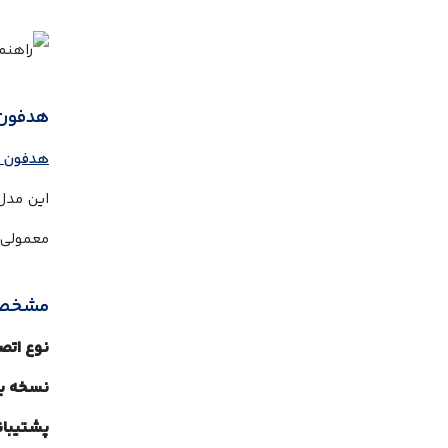
هدفون سو
هدفون سونی
این مدل 
معمولی 
مشخصا
نوع اتص
نسخه بل
پشتیبانی