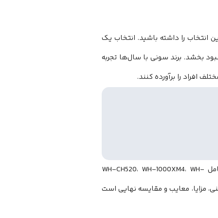
ان 1403 را بررسی میکنیم تا بهترین انتخاب را داشته باشید. انتخاب یک
ود بخشد. برند سونی با سال‌ها تجربه
لف افراد را برآورده کنند.
شامل WH-CH520، WH-1000XM4، WH-
خصات فنی، مزایا، معایب و مقایسه نهایی است