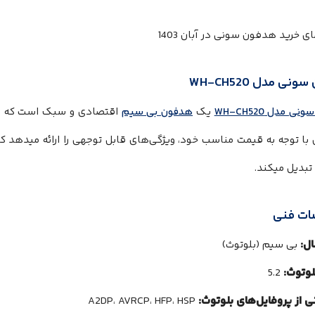
نی مدل WH-CH520
 مدل WH-CH520
یک
هدفون بی‌ سیم
اقتصادی و سبک است که برا
با توجه به قیمت مناسب خود، ویژگی‌های قابل توجهی را ارائه میدهد که آ
تبدیل میکند.
ت فنی
ال:
بی‌ سیم (بلوتوث)
وتوث:
5.2
 از پروفایل‌های بلوتوث:
A2DP، AVRCP، HFP، HSP