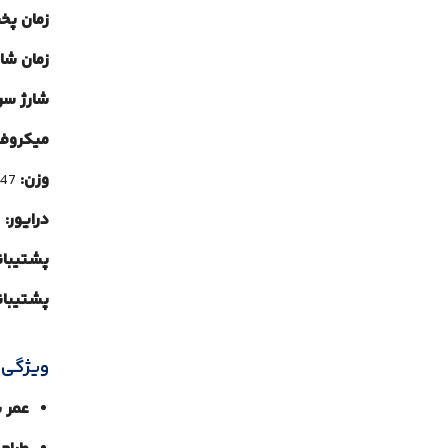
زمان پ
زمان شار
شارژ سر
میکروفو
وزن:
147 گرم
درایور:
30 میلی‌متر
پشتیبان
پشتیبانی از برنامه
ویژگی 
عمر ب