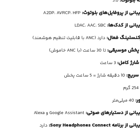
 بلوتوث:
5.0
انی از پروفایل‌های بلوتوث:
A2DP، AVRCP، HFP
انی از کدک‌ها:
LDAC، AAC، SBC
کنسلینگ فعال:
دارد (ANC با قابلیت تنظیم هوشمند)
 پخش موسیقی:
تا 30 ساعت (با ANC خاموش)
شارژ کامل:
3 ساعت
 سریع:
10 دقیقه شارژ = 5 ساعت پخش
254 گرم
ر:
40 میلی‌متر
بانی از دستیارهای صوتی:
Google Assistant و Alexa
 برنامه Sony Headphones Connect:
دارد