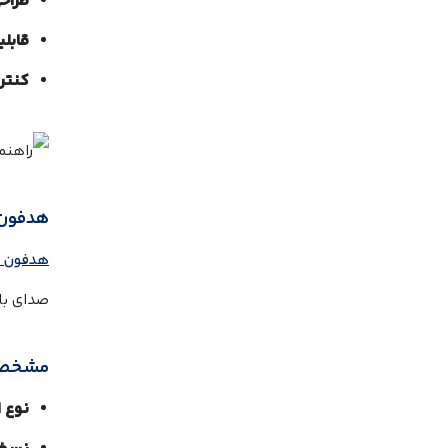
طراح
قابلی
کنتر
هدفون سون
هدفون سونی 
صدای بال
مشخصا
نوع ا