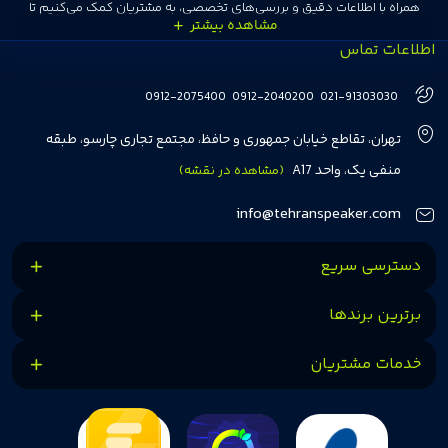
همراه با اطلاعات دقیق و بررسی‌های تخصصی، به مشتریان کمک می‌کنیم تا
اطلاعات تماس
انتخاب‌های درست و هوشمندانه‌ای داشته باشند. تهران اسپیکر با تجربه‌ای بیش از
هفت سال در این زمینه، بر ایجاد تجربه خریدی آسان، سریع و مطمئن تمرکز دارد تا
0912-2075400
0912-2040200
021-91303030
مشتریان بتوانند با خیالی آسوده از انتخاب خود لذت ببرند. ما به رضایت و اعتماد
تهران، تقاطع خیابان جمهوری و حافظ، مجتمع تجاری چارسو، طبقه
مشتریان اهمیت می‌دهیم و همواره در تلاشیم تا بهترین‌ها را برای آن‌ها فراهم
منفی یک، واحد A17
(مشاهده در نقشه)
کنیم.
info@tehranspeaker.com
دسترسی سریع
برترین برندها
خدمات مشتریان