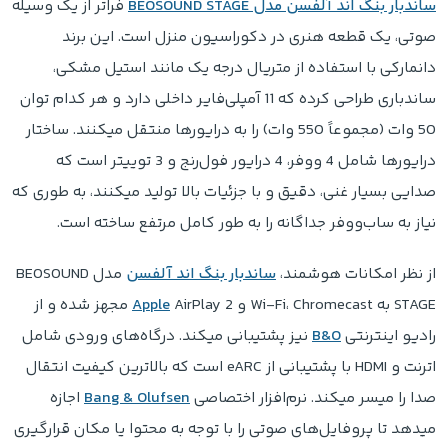
ساندبار بنگ اند آلفسن مدل BEOSOUND STAGE
فراتر از یک وسیله
صوتی، یک قطعه هنری در دکوراسیون منزل است. این برند
دانمارکی با استفاده از متریال درجه یک مانند استیل مشکی،
ساندباری طراحی کرده که 11 آمپلی‌فایر داخلی دارد و هر کدام توان
50 وات (مجموعاً 550 وات) را به درایورها منتقل میکنند. ساختار
درایورها شامل 4 ووفر، 4 درایور فول‌رنج و 3 توییتر است که
صدایی بسیار غنی، دقیق و با جزئیات بالا تولید میکنند، به طوری که
نیاز به ساب‌ووفر جداگانه را به طور کامل مرتفع ساخته است.
از نظر امکانات هوشمند،
ساندبار بنگ اند آلفسن
مدل BEOSOUND
STAGE به Wi-Fi، Chromecast و
Apple
AirPlay 2 مجهز شده و از
رادیو اینترنتی
B&O
نیز پشتیبانی میکند. درگاه‌های ورودی شامل
اترنت و HDMI با پشتیبانی از eARC است که بالاترین کیفیت انتقال
صدا را میسر میکند. نرم‌افزار اختصاصی
Bang & Olufsen
اجازه
میدهد تا پروفایل‌های صوتی را با توجه به محتوا یا مکان قرارگیری