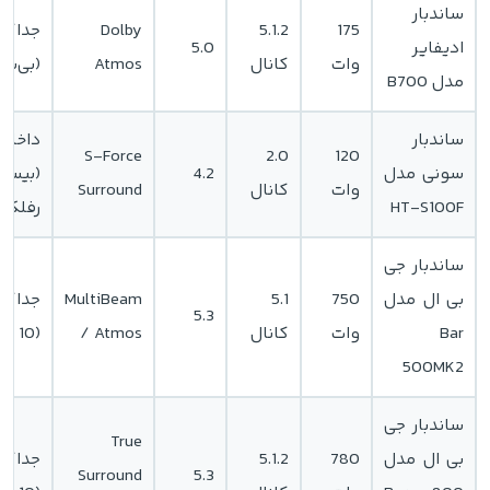
ساندبار
175
5.1.2
Dolby
جداگان
ادیفایر
5.0
وات
کانال
Atmos
(بی‌سی
مدل B700
ساندبار
داخلی
S-Force
2.0
120
سونی مدل
4.2
(بیس
وات
کانال
Surround
HT-S100F
رفلکس
ساندبار جی
بی ال مدل
750
5.1
MultiBeam
جداگان
5.3
Bar
وات
کانال
/ Atmos
(10 اینچ)
500MK2
ساندبار جی
True
بی ال مدل
780
5.1.2
جداگان
Surround
5.3