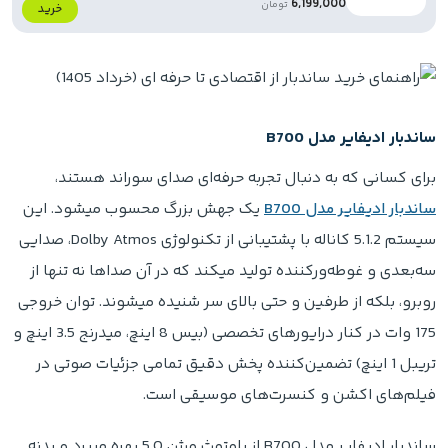
6,199,000
تومان
خرید
ساندبار ادیفایر مدل B700
برای کسانی که به دنبال تجربه حرفه‌ای صدای سوراند هستند،
ساندبار ادیفایر مدل B700
یک جهش بزرگ محسوب میشود. این
سیستم 5.1.2 کاناله با پشتیبانی از تکنولوژی Dolby Atmos، صدایی
سه‌بعدی و غوطه‌ورکننده تولید میکند که در آن صداها نه تنها از
روبرو، بلکه از طرفین و حتی بالای سر شنیده میشوند. توان خروجی
175 وات در کنار درایورهای تخصصی (بیس 8 اینچ، میدرنج 3.5 اینچ و
تریبل 1 اینچ) تضمین‌کننده پخش دقیق تمامی جزئیات صوتی در
فیلم‌های اکشن و کنسرت‌های موسیقی است.
ساندبار ادیفایر مدل B700 از بلوتوث ورژن 5.0 بهره میبرد و بدنه