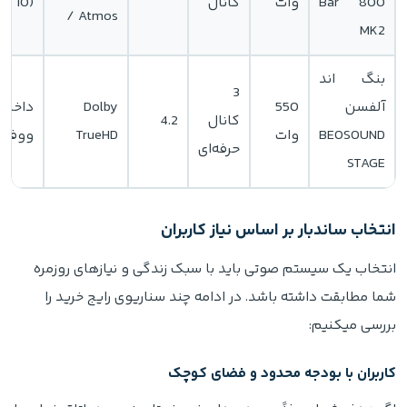
Bar 800
وات
کانال
(10 اینچ)
/ Atmos
MK2
بنگ اند
3
آلفسن
550
Dolby
کانال
4.2
BEOSOUND
وات
TrueHD
ووفر)
حرفه‌ای
STAGE
انتخاب ساندبار بر اساس نیاز کاربران
انتخاب یک سیستم صوتی باید با سبک زندگی و نیازهای روزمره
شما مطابقت داشته باشد. در ادامه چند سناریوی رایج خرید را
بررسی میکنیم:
کاربران با بودجه محدود و فضای کوچک