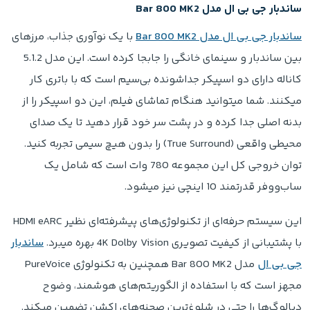
ساندبار جی بی ال مدل Bar 800 MK2
ساندبار جی بی ال مدل Bar 800 MK2
با یک نوآوری جذاب، مرزهای
بین ساندبار و سینمای خانگی را جابجا کرده است. این مدل 5.1.2
کاناله دارای دو اسپیکر جداشونده بی‌سیم است که با باتری کار
میکنند. شما میتوانید هنگام تماشای فیلم، این دو اسپیکر را از
بدنه اصلی جدا کرده و در پشت سر خود قرار دهید تا یک صدای
محیطی واقعی (True Surround) را بدون هیچ سیمی تجربه کنید.
توان خروجی کل این مجموعه 780 وات است که شامل یک
ساب‌ووفر قدرتمند 10 اینچی نیز میشود.
این سیستم حرفه‌ای از تکنولوژی‌های پیشرفته‌ای نظیر HDMI eARC
با پشتیبانی از کیفیت تصویری 4K Dolby Vision بهره میبرد.
ساندبار
جی بی ال
مدل Bar 800 MK2 همچنین به تکنولوژی PureVoice
مجهز است که با استفاده از الگوریتم‌های هوشمند، وضوح
دیالوگ‌ها را حتی در شلوغ‌ترین صحنه‌های اکشن تضمین میکند.