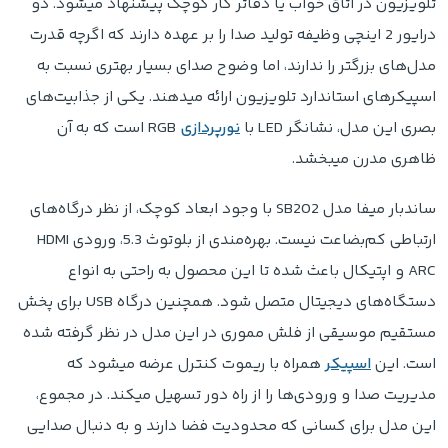
تلویزیون در اتاق خواب یا دفاتر کار کوچک پیشنهاد میشود. دو
درایور 2 اینچی وظیفه تولید صدا را بر عهده دارند که اگرچه قدرت
مدل‌های بزرگتر را ندارند، اما وضوح صدای بسیار بهتری نسبت به
اسپیکرهای استاندارد تلویزیون ارائه میدهند. یکی از جذابیت‌های
بصری این مدل، نشانگر LED با
نورپردازی
RGB است که به آن
ظاهری مدرن میبخشد.
ساندبار میفا مدل SB202 با وجود ابعاد کوچک، از نظر درگاه‌های
ارتباطی کم‌بضاعت نیست. بهره‌مندی از بلوتوث 5.3، ورودی HDMI
ARC و اپتیکال باعث شده تا این محصول به راحتی به انواع
دستگاه‌های دیجیتال متصل شود. همچنین درگاه USB برای پخش
مستقیم موسیقی از فلش مموری در این مدل در نظر گرفته شده
است. این
اسپیکر
همراه با ریموت کنترل عرضه میشود که
مدیریت صدا و ورودی‌ها را از راه دور تسهیل میکند. در مجموع،
این مدل برای کسانی که محدودیت فضا دارند و به دنبال صدایی