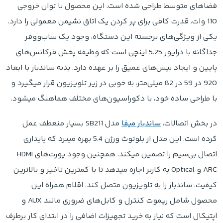
فضاهای متوسط طراحی شده است. این محصول با توان خروجی
110 وات، قدرت کافی برای پر کردن یک اتاق نشیمن معمولی را دارد.
یکی از ویژگی‌های برجسته این دستگاه، وجود یک ساب‌ووفر
جداگانه با درایور 5.25 اینچی است که وظیفه پخش فرکانس‌های
پایین و ایجاد بیس‌های عمیق را بر عهده دارد. بدنه ساندبار با ابعاد
920 در 59 در 82 میلی‌متر، به خوبی در زیر تلویزیون قرار میگیرد و
با طراحی ساده خود، با دکوراسیون‌های مختلف هماهنگ میشود.
در بخش اتصالات،
ساندبار میفا
مدل SB211 بسیار منعطف عمل
کرده است. این مدل از بلوتوث ورژن 5.4 بهره میبرد که پایداری
اتصال بی‌سیم را تضمین میکند. همچنین وجود پورت‌های HDMI
ARC و Optical به کاربر اجازه میدهد تا با کمترین تاخیر و بالاترین
کیفیت، ساندبار را به تلویزیون متصل کند. اقلام همراه این
محصول شامل ریموت کنترل و کابل‌های ضروری مانند AUX و
اپتیکال است که نیاز به خرید تجهیزات اضافی را در ابتدای کار برطرف