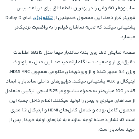
ساب‌ووفر 60 واتی را در بهترین نقطه اتاق برای دریافت بیس
قوی‌تر قرار دهد. این محصول همچنین از
تکنولوژی
Dolby Digital
پشتیبانی میکند که تجربه تماشای فیلم را به واقعیت نزدیک‌تر
میسازد.
صفحه نمایش LED روی بدنه ساندبار میفا مدل SB215 اطلاعات
دقیق‌تری از وضعیت دستگاه ارائه میدهد. این مدل به بلوتوث
ورژن 5.4 مجهز شده و از ورودی‌های متنوعی همچون HDMI ARC،
اپتیکال و AUX پشتیبانی میکند. درایورهای داخلی ساندبار با ابعاد
45 در 100 میلی‌متر به همراه ساب‌ووفر 5.25 اینچی، ترکیبی متعادل
از صداهای میدرنج و بیس را تولید میکنند. اقلام داخل جعبه این
محصول کامل بوده و شامل کابل‌های HDMI و اپتیکال 1.2 متری
است که نشان‌دهنده توجه سازنده به نیازهای اولیه خریدار پس از
خرید ساندبار است.