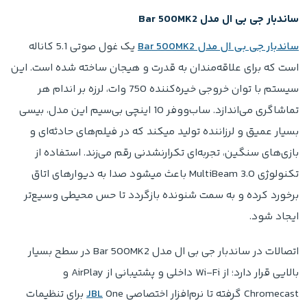
ساندبار جی بی ال مدل Bar 500MK2
ساندبار جی بی ال مدل Bar 500MK2
یک غول صوتی 5.1 کاناله
است که برای علاقه‌مندان به قدرت و هیجان ساخته شده است. این
سیستم با توان خروجی خیره‌کننده 750 وات، لرزه بر اندام هر
تماشاگری می‌اندازد. ساب‌ووفر 10 اینچی بی‌سیم این مدل، بیسی
بسیار عمیق و لرزاننده تولید میکند که در فیلم‌های حادثه‌ای و
بازی‌های سنگین، تجربه‌ای تکرارنشدنی رقم می‌زند. استفاده از
تکنولوژی MultiBeam 3.0 باعث میشود صدا به دیوارهای اتاق
برخورد کرده و به سمت شنونده بازگردد تا حس محیطی وسیع‌تر
ایجاد شود.
اتصالات در ساندبار جی بی ال مدل Bar 500MK2 در سطح بسیار
بالایی قرار دارد؛ از Wi-Fi داخلی و پشتیبانی از AirPlay و
Chromecast گرفته تا نرم‌افزار اختصاصی
JBL
One برای تنظیمات