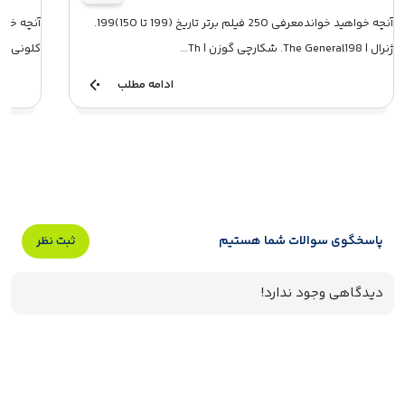
آنچه خواهید خواندمعرفی 250 فیلم برتر تاریخ (199 تا 150)199.
ژنرال | The General198. شکارچی گوزن | Th...
کلونی و 
ادامه مطلب
پاسخگوی سوالات شما هستیم
ثبت نظر
دیدگاهی وجود ندارد!