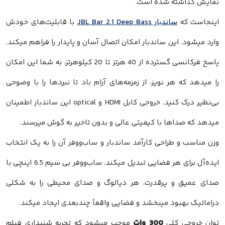
نمایش گذاشته شده است.
اینجاست که
ساندبار JBL Bar 2.1 Deep Bass
با قابلیت‌های خودش
وارد میشود. این ساندبار امکان اتصال آسان و پایدار را فراهم میکند.
پاسخ فرکانسی گسترده از 40 هرتز تا 20 کیلوهرتز، به شما این امکان
را میدهد که هر نویز، از زمزمه‌های آرام باد تا نبردها را با وضوحی
بی‌نظیر درک کنید. خروجی کابل HDMI و optical این ساندبار اطمینان
میدهد که صداها با کیفیتی عالی و بدون تاخیر به گوش میرسند.
وزن مناسب و طراحی کارآمد ساندبار و ساب‌ووفر آن را به یک انتخاب
ایده‌آل برای هر فضایی تبدیل میکند. ساب‌ووفر بی سیم 6.5 اینچی با
صدای عمیق و پرقدرت، هر دیالوگ و صدای محیطی را به شکلی
دراماتیک بهبود میبخشد و فضایی واقعاً چندبعدی ایجاد میکند.
300 وات
توان خروجی کلی
موجب میشود که تجربه شنیداری فیلم