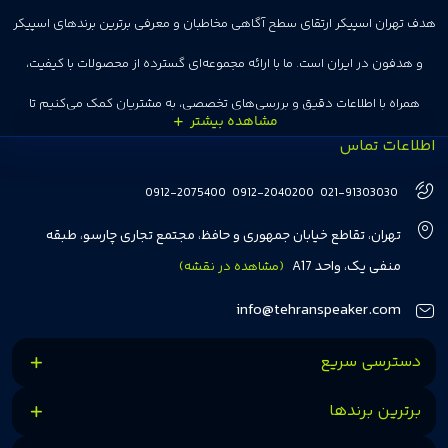
هدف تهران اسپیکر ارتقای سطح آگاهی مخاطبان و معرفی برترین برندهای اسپیکر
و هدفون در ایران است. ما با ارائه مجموعه‌ای گسترده از محصولات با کیفیت،
همراه با اطلاعات دقیق و بررسی‌های تخصصی، به مشتریان کمک می‌کنیم تا
اطلاعات تماس
انتخاب‌های درست و هوشمندانه‌ای داشته باشند. تهران اسپیکر با تجربه‌ای بیش از
هفت سال در این زمینه، بر ایجاد تجربه خریدی آسان، سریع و مطمئن تمرکز دارد تا
0912-2075400
0912-2040200
021-91303030
مشتریان بتوانند با خیالی آسوده از انتخاب خود لذت ببرند. ما به رضایت و اعتماد
تهران، تقاطع خیابان جمهوری و حافظ، مجتمع تجاری چارسو، طبقه
مشتریان اهمیت می‌دهیم و همواره در تلاشیم تا بهترین‌ها را برای آن‌ها فراهم
منفی یک، واحد A17
(مشاهده در نقشه)
کنیم.
info@tehranspeaker.com
دسترسی سریع
برترین برندها