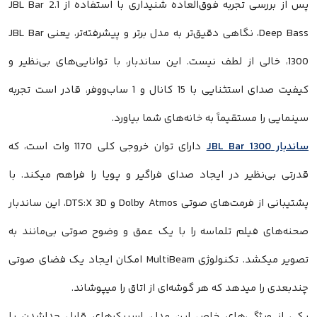
پس از بررسی تجربه فوق‌العاده شنیداری با استفاده از JBL Bar 2.1
Deep Bass، نگاهی دقیق‌تر به مدل برتر و پیشرفته‌تر، یعنی JBL Bar
1300، خالی از لطف نیست. این ساندبار، با توانایی‌های بی‌نظیر و
کیفیت صدای استثنایی با 15 کانال و 1 ساب‌ووفر، قادر است تجربه
سینمایی را مستقیماً به خانه‌های شما بیاورد.
ساندبار JBL Bar 1300
دارای توان خروجی کلی 1170 وات است، که
قدرتی بی‌نظیر در ایجاد صدای فراگیر و پویا را فراهم میکند. با
پشتیبانی از فرمت‌های صوتی Dolby Atmos و DTS:X 3D، این ساندبار
صحنه‌های فیلم تلماسه را با یک عمق و وضوح صوتی بی‌مانند به
تصویر میکشد. تکنولوژی MultiBeam امکان ایجاد یک فضای صوتی
چندبعدی را میدهد که هر گوشه‌ای از اتاق را میپوشاند.
یکی از ویژگی‌های خاص این مدل، اسپیکرهای قابل جداشدن یا