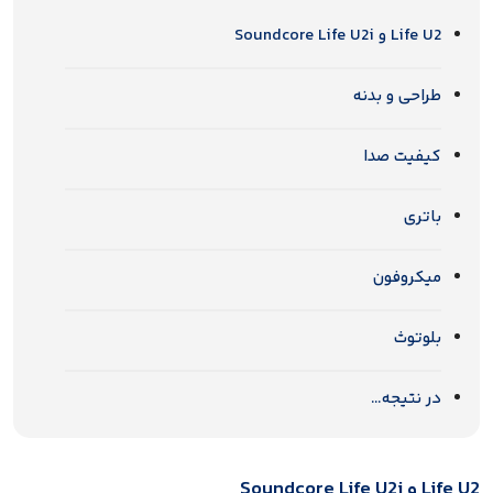
Life U2 و Soundcore Life U2i
طراحی و بدنه
کیفیت صدا
باتری
میکروفون
بلوتوث
در نتیجه…
Life U2 و Soundcore Life U2i