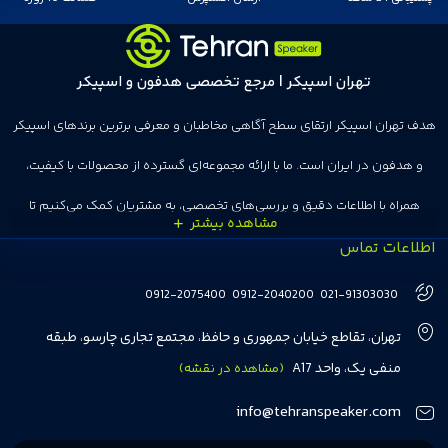
تهران اسپیکر | مرجع تخصصی هدفون و اسپیکر
هدف تهران اسپیکر ارتقای سطح آگاهی مخاطبان و معرفی برترین برندهای اسپیکر
و هدفون در ایران است. ما با ارائه مجموعه‌ای گسترده از محصولات با کیفیت،
همراه با اطلاعات دقیق و بررسی‌های تخصصی، به مشتریان کمک می‌کنیم تا
اطلاعات تماس
انتخاب‌های درست و هوشمندانه‌ای داشته باشند. تهران اسپیکر با تجربه‌ای بیش از
هفت سال در این زمینه، بر ایجاد تجربه خریدی آسان، سریع و مطمئن تمرکز دارد تا
0912-2075400
0912-2040200
021-91303030
مشتریان بتوانند با خیالی آسوده از انتخاب خود لذت ببرند. ما به رضایت و اعتماد
تهران، تقاطع خیابان جمهوری و حافظ، مجتمع تجاری چارسو، طبقه
مشتریان اهمیت می‌دهیم و همواره در تلاشیم تا بهترین‌ها را برای آن‌ها فراهم
منفی یک، واحد A17
(مشاهده در نقشه)
کنیم.
info@tehranspeaker.com