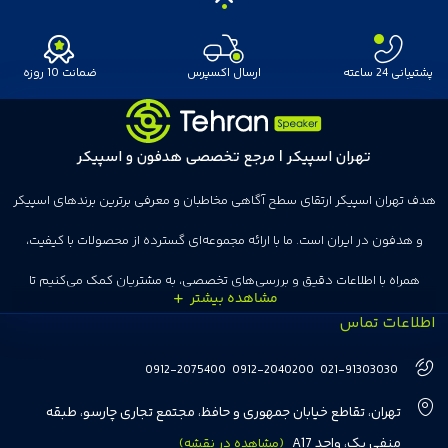
پشتیبانی 24 ساعته
ارسال اکسپرس
ضمانت 10 روزه
تهران اسپیکر | مرجع تخصصی هدفون و اسپیکر
هدف تهران اسپیکر ارتقای سطح آگاهی مخاطبان و معرفی برترین برندهای اسپیکر
و هدفون در ایران است. ما با ارائه مجموعه‌ای گسترده از محصولات با کیفیت،
همراه با اطلاعات دقیق و بررسی‌های تخصصی، به مشتریان کمک می‌کنیم تا
اطلاعات تماس
انتخاب‌های درست و هوشمندانه‌ای داشته باشند. تهران اسپیکر با تجربه‌ای بیش از
هفت سال در این زمینه، بر ایجاد تجربه خریدی آسان، سریع و مطمئن تمرکز دارد تا
0912-2075400
0912-2040200
021-91303030
مشتریان بتوانند با خیالی آسوده از انتخاب خود لذت ببرند. ما به رضایت و اعتماد
تهران، تقاطع خیابان جمهوری و حافظ، مجتمع تجاری چارسو، طبقه
مشتریان اهمیت می‌دهیم و همواره در تلاشیم تا بهترین‌ها را برای آن‌ها فراهم
منفی یک، واحد A17
(مشاهده در نقشه)