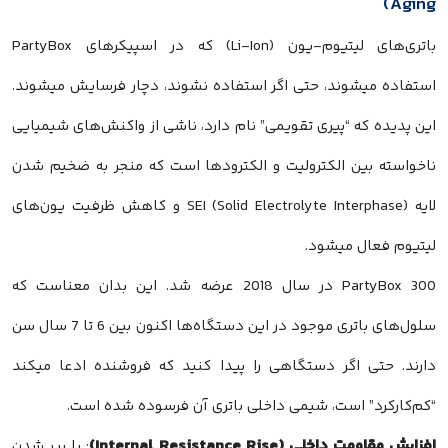
Aging)
باتری‌های لیتیوم-یون (Li-Ion) که در اسپیکرهای PartyBox
استفاده میشوند، حتی اگر استفاده نشوند، دچار فرسایش میشوند.
این پدیده که “پیری تقویمی” نام دارد، ناشی از واکنش‌های شیمیایی
ناخواسته بین الکترولیت و الکترودها است که منجر به ضخیم شدن
لایه SEI (Solid Electrolyte Interphase) و کاهش ظرفیت یون‌های
لیتیوم فعال میشود.
PartyBox 300 در سال 2018 عرضه شد. این بدان معناست که
سلول‌های باتری موجود در این دستگاه‌ها اکنون بین 6 تا 7 سال سن
دارند. حتی اگر دستگاهی را پیدا کنید که فروشنده ادعا میکند
“کم‌کارکرد” است، شیمی داخلی باتری آن فرسوده شده است.
افزایش مقاومت داخلی (Internal Resistance Rise)
: با پیر شدن