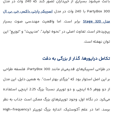
باعث میشود بسیاری از خریداران تصور کند که 240 وات در مدل
PartyBox 300 با 240 وات در مدل
اسپیکر پارتی باکس جی بی ال
مدل Stage 320
برابر است. اما واقعیت مهندسی صوت بسیار
پیچیده‌تر است. تفاوت اصلی در “نحوه تولید”، “مدیریت” و “توزیع” این
توان نهفته است.
تکامل درایورها، گذار از بزرگی به دقت
در طراحی اسپیکرهای قدیمی‌تر مانند PartyBox 300، فلسفه طراحی
بر این اصل استوار بود که “بزرگتر، بهتر است”. به همین دلیل، این مدل
از دو ووفر 6.5 اینچی و دو توییتر نسبتاً بزرگ 2.25 اینچی استفاده
می‌کرد. در نگاه اول، وجود توییترهای بزرگ ممکن است جذاب به نظر
برسد، اما در علم آکوستیک، اندازه بزرگ توییتر (High-frequency