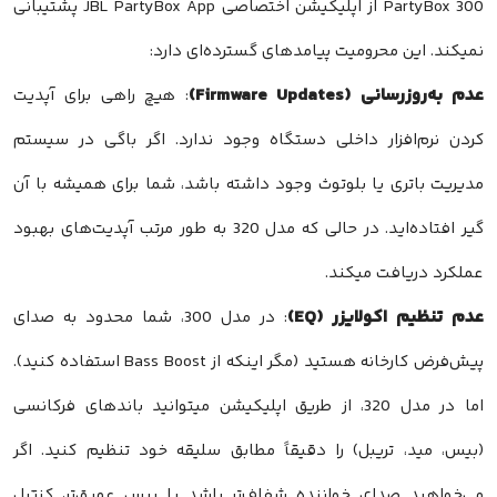
PartyBox 300 از اپلیکیشن اختصاصی JBL PartyBox App پشتیبانی
نمیکند. این محرومیت پیامدهای گسترده‌ای دارد:
عدم به‌روزرسانی (Firmware Updates)
: هیچ راهی برای آپدیت
کردن نرم‌افزار داخلی دستگاه وجود ندارد. اگر باگی در سیستم
مدیریت باتری یا بلوتوث وجود داشته باشد، شما برای همیشه با آن
گیر افتاده‌اید. در حالی که مدل 320 به طور مرتب آپدیت‌های بهبود
عملکرد دریافت میکند.
عدم تنظیم اکولایزر (EQ)
: در مدل 300، شما محدود به صدای
پیش‌فرض کارخانه هستید (مگر اینکه از Bass Boost استفاده کنید).
اما در مدل 320، از طریق اپلیکیشن میتوانید باندهای فرکانسی
(بیس، مید، تریبل) را دقیقاً مطابق سلیقه خود تنظیم کنید. اگر
می‌خواهید صدای خواننده شفاف‌تر باشد یا بیس عمیق‌تر، کنترل