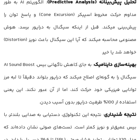
تحلیل پیش‌بینانه (Predictive Analysis)
: الگوریتم AI به طور
مداوم حرکت مخروط اسپیکر (Cone Excursion) و پاسخ توان را
پیش‌بینی میکند. قبل از اینکه سیگنال به درایور برسد، هوش
مصنوعی محاسبه میکند که آیا این سیگنال باعث نویز (Distortion)
خواهد شد یا خیر.
بهینه‌سازی داینامیک
: به جای کاهش ناگهانی بیس، AI Sound Boost
سیگنال را به گونه‌ای اصلاح میکند که درایور بتواند دقیقاً تا لبه مرز
توانایی فیزیکی خود حرکت کند، اما از آن عبور نکند. این یعنی
استفاده از 100٪ ظرفیت درایور بدون آسیب دیدن.
نتیجه شنیداری
: نتیجه این تکنولوژی، دستیابی به صدایی بلندتر، با
بیس عمیق‌تر و نویز کمتر است. تست‌های صوتی نشان داده‌اند که
مدل 320 توانایی تولید فشار صوتی (SPL) تا 116.6 دسی‌بل را دارد، در