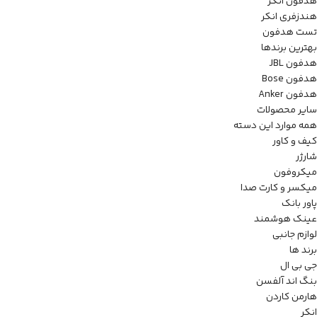
هدفون انکر
هندزفری انکر
تست هدفون
بهترین برندها
هدفون JBL
هدفون Bose
هدفون Anker
سایر محصولات
همه موارد این دسته
کیف و کاور
شارژر
میکروفون
میکسر و کارت صدا
پاور بانک
عینک هوشمند
لوازم جانبی
برند ها
جی بی ال
بنگ اند آلفسن
هارمن کاردن
انکر