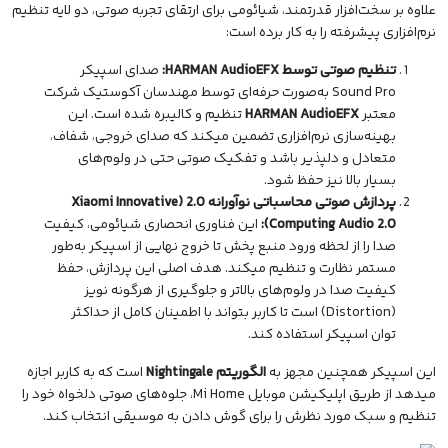
علاوه بر سخت‌افزار قدرتمند، شیائومی برای ارتقای تجربه صوتی، دو لایه تنظیم
نرم‌افزاری پیشرفته را به کار برده است:
تنظیم صوتی توسط HARMAN AudioEFX:
صدای اسپیکر
Sound Pro به‌صورت حرفه‌ای توسط مهندسان آکوستیک شرکت
معتبر
HARMAN AudioEFX
تنظیم و کالیبره شده است. این
بهینه‌سازی نرم‌افزاری تضمین میکند که صدای خروجی، شفاف،
متعادل و دلپذیر باشد و تفکیک صوتی حتی در ولوم‌های
بسیار بالا نیز حفظ شود.
پردازش صوتی محاسباتی نوآورانه 2.0 (Xiaomi Innovative
Computing Audio 2.0):
این فناوری انحصاری شیائومی، کیفیت
صدا را از لحظه ورود منبع پخش تا خروج نهایی از اسپیکر به‌طور
مستمر نظارت و تنظیم میکند. هدف اصلی این پردازش، حفظ
کیفیت صدا در ولوم‌های بالاتر و جلوگیری از هرگونه نویز
(Distortion) است تا کاربر بتواند با اطمینان کامل از حداکثر
توان اسپیکر استفاده کند.
این اسپیکر همچنین مجهز به
الگوریتم Nightingale
است که به کاربر اجازه
میدهد از طریق
اپلیکیشن
موبایل Mi Home، جلوه‌های صوتی دلخواه خود را
تنظیم و سبک مورد نظرش را برای گوش دادن به موسیقی انتخاب کند.