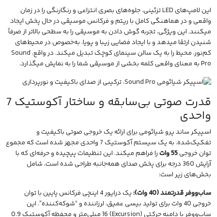
این لامپ‌های LED تزئینی، جلوه‌های بصری انتزاعی و رنگارنگی را در زمان
واقعی و در هماهنگی کامل با ریتم و فرکانس
موسیقی
در حال پخش ایجاد
میکنند. این ویژگی، تجربه گوش دادن به موسیقی را به سطحی بالاتر از صرفاً
شنیدن ارتقا میدهد و با ایجاد فضایی زیبا و پویا، به‌خصوص در محیط‌های
کم‌نور، محیط را به یک سالن سینمای کوچک تبدیل میکند. در واقع، Sound
Pro به معنای واقعی کلمه بخشی از موسیقی شما را به نمایش میگذارد.
قدرت صوتی بی‌سابقه و ساختار آکوستیک 7
واحدی
اسپیکر ساند پرو شیائومی برای ارائه یک خروجی صوتی باکیفیت و
تفکیک‌شده، به یک سیستم آکوستیک 7 واحدی مجهز شده است که مجموع
توان خروجی
55 وات
را فراهم میکند. این تنظیمات پیچیده و حرفه‌ای که با
آرایش 360 درجه برای پخش صدای همه‌جانبه طراحی شده است، شامل
بخش‌های زیر است:
ساب‌ووفر قدرتمند (40 وات):
یک درایور 4 اینچی فرکانس پایین با توان
خروجی 40 وات برای تولید بیسی عمیق، لرزاننده و “شوکه‌کننده”. این
ساب‌ووفر با دامنه حرکتی (Excursion) 16 میلی‌متر و محفظه آکوستیک 0.9