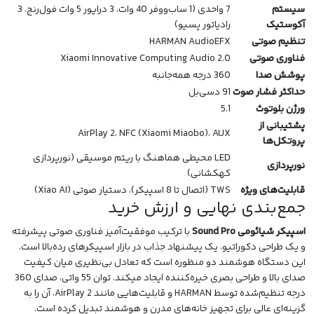
سیستم
7 واحدی (1 ساب‌ووفر 40 وات، 3 درایور 5 وات فول‌رنج، 3
آکوستیک
رادیاتور پسیو)
تنظیم صوتی
HARMAN AudioEFX
فناوری صوتی
Xiaomi Innovative Computing Audio 2.0
پوشش صدا
360 درجه همه‌جانبه
حداکثر فشار صوت
91 دسی‌بل
ورژن بلوتوث
5.1
پشتیبانی از
AirPlay 2، NFC (Xiaomi Miaobo)، AUX
پروتکل‌ها
LED محیطی هماهنگ با ریتم موسیقی (نورپردازی
نورپردازی
کهکشانی)
قابلیت‌های ویژه
TWS (اتصال تا 8 اسپیکر)، دستیار صوتی (Xiao AI)
جمع‌بندی نهایی و ارزش خرید
اسپیکر شیائومی Sound Pro
با ترکیب موفقیت‌آمیز فناوری صوتی پیشرفته
و یک طراحی دکوراتیو، یک پیشنهاد جذاب در بازار اسپیکرهای رده‌بالا است.
این دستگاه هوشمند دو منظوره است که تعادل بی‌نظیری میان کیفیت
صدای بالا و طراحی بصری خیره‌کننده ایجاد میکند. توان 55 واتی،
صدای 360
درجه
تنظیم‌شده توسط HARMAN و قابلیت‌هایی مانند AirPlay 2، آن را به
گزینه‌ای عالی برای تجهیز خانه‌های مدرن و هوشمند تبدیل کرده است.