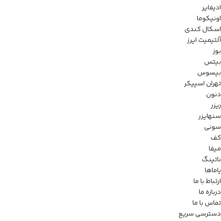
ادیفایر
اونیکوما
اسکال کندی
آلتیمیت ایرز
بوز
بیتس
بیسوس
تهران اسپیکر
دنون
ریزر
سنهایزر
سونی
کف
میفا
ناتینگ
یاماها
ارتباط با ما
درباره ما
تماس با ما
دسترسی سریع