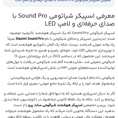
معرفی اسپیکر شیائومی Sound Pro با صدای حرفه‌ای و لامپ LED
معرفی اسپیکر شیائومی Sound Pro با
صدای حرفه‌ای و لامپ LED
اسپیکر شیائومی Sound Pro که یک اسپیکر هوشمند باکیفیت توصیف
شده: جدیدترین
اسپیکر
رده‌بالای شیائومی با نام
Xiaomi Sound Pro
صرفاً
یک واحد صوتی قدرتمند نیست؛ بلکه یک المان دکوراتیو هوشمند است که
با
نورپردازی
محیطی LED خود، جلوه‌ای بصری و هنری به تجربه شنیداری شما
میبخشد. این محصول که در دسامبر 2022 در کنار پرچمداران سری 13
شیائومی معرفی شد، نشان‌دهنده گام بلند شیائومی در رقابت با غول‌های
تولیدکننده سیستم‌های صوتی HiFi در بخش اسپیکرهای هوشمند است.
شیائومی با ادغام کیفیت صدای استودیویی و یک طراحی مینیمالیستی
چشم‌نواز، هدف خود را بر ارائه یک تجربه جامع صوتی-بصری قرار داده است.
اگر به دنبال اسپیکری هستید که نه تنها اتاق شما را با صدایی غنی، شفاف و
پرحجم پر کند، بلکه به یک نقطه کانونی چشم‌نواز در دکوراسیون شما تبدیل
شود، بررسی تخصصی
اسپیکر هوشمند شیائومی ساند پرو
را از دست
ندهید. این دستگاه به‌خوبی ثابت میکند که یک محصول هوشمند میتواند
همزمان عملکرد عالی صوتی و زیبایی ظاهری را در بالاترین سطح ارائه دهد.