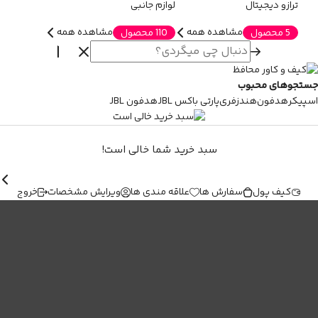
ترازو دیجیتال
لوازم جانبی
مشاهده همه
مشاهده همه
5 محصول
110 محصول
جستجوهای محبوب
اسپیکر
هدفون
هندزفری
پارتی باکس JBL
هدفون JBL
سبد خرید شما خالی است!
کیف پول
سفارش ها
علاقه مندی ها
ویرایش مشخصات
خروج