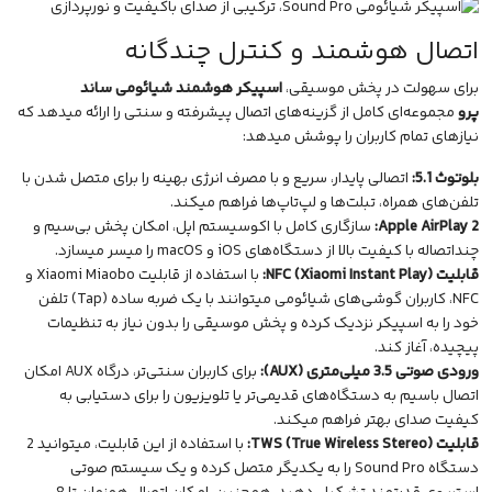
اتصال هوشمند و کنترل چندگانه
برای سهولت در پخش موسیقی،
اسپیکر هوشمند شیائومی ساند
پرو
مجموعه‌ای کامل از گزینه‌های اتصال پیشرفته و سنتی را ارائه میدهد که
نیازهای تمام کاربران را پوشش میدهد:
بلوتوث 5.1:
اتصالی پایدار، سریع و با مصرف انرژی بهینه را برای متصل شدن با
تلفن‌های همراه، تبلت‌ها و لپ‌تاپ‌ها فراهم میکند.
Apple AirPlay 2:
سازگاری کامل با اکوسیستم اپل، امکان پخش بی‌سیم و
چنداتصاله با کیفیت بالا از دستگاه‌های iOS و macOS را میسر میسازد.
قابلیت NFC (Xiaomi Instant Play):
با استفاده از قابلیت Xiaomi Miaobo و
NFC، کاربران گوشی‌های شیائومی میتوانند با یک ضربه ساده (Tap) تلفن
خود را به اسپیکر نزدیک کرده و پخش موسیقی را بدون نیاز به تنظیمات
پیچیده، آغاز کند.
ورودی صوتی 3.5 میلی‌متری (AUX):
برای کاربران سنتی‌تر، درگاه AUX امکان
اتصال باسیم به دستگاه‌های قدیمی‌تر یا تلویزیون را برای دستیابی به
کیفیت صدای بهتر فراهم میکند.
قابلیت TWS (True Wireless Stereo):
با استفاده از این قابلیت، میتوانید 2
دستگاه Sound Pro را به یکدیگر متصل کرده و یک سیستم صوتی