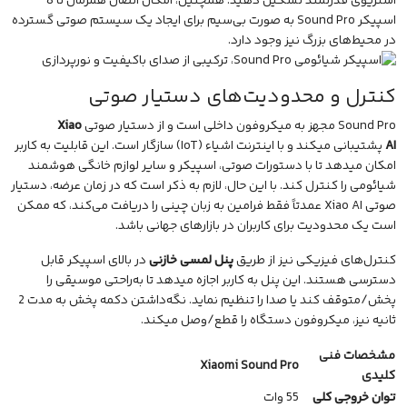
استریوی قدرتمند تشکیل دهید. همچنین، امکان اتصال همزمان تا 8
اسپیکر Sound Pro به صورت بی‌سیم برای ایجاد یک سیستم صوتی گسترده
در محیط‌های بزرگ نیز وجود دارد.
کنترل و محدودیت‌های دستیار صوتی
Sound Pro مجهز به
میکروفون
داخلی است و از دستیار صوتی
Xiao
AI
پشتیبانی میکند و با اینترنت اشیاء (IoT) سازگار است. این قابلیت به کاربر
امکان میدهد تا با دستورات صوتی، اسپیکر و سایر لوازم خانگی هوشمند
شیائومی را کنترل کند. با این حال، لازم به ذکر است که در زمان عرضه، دستیار
صوتی Xiao AI عمدتاً فقط فرامین به زبان چینی را دریافت می‌کند، که ممکن
است یک محدودیت برای کاربران در بازارهای جهانی باشد.
کنترل‌های فیزیکی نیز از طریق
پنل لمسی خازنی
در بالای اسپیکر قابل
دسترسی هستند. این پنل به کاربر اجازه میدهد تا به‌راحتی موسیقی را
پخش/متوقف کند یا صدا را تنظیم نماید. نگه‌داشتن دکمه پخش به مدت 2
ثانیه نیز، میکروفون دستگاه را قطع/وصل میکند.
مشخصات فنی
Xiaomi Sound Pro
کلیدی
توان خروجی کلی
55 وات