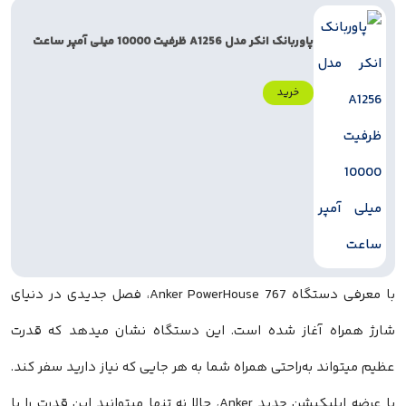
پاوربانک انکر مدل A1256 ظرفیت 10000 میلی آمپر ساعت
خرید
با معرفی دستگاه Anker PowerHouse 767، فصل جدیدی در دنیای
شارژ همراه آغاز شده است. این دستگاه نشان میدهد که قدرت
عظیم میتواند به‌راحتی همراه شما به هر جایی که نیاز دارید سفر کند.
با عرضه اپلیکیشن جدید Anker، حالا نه تنها میتوانید این قدرت را با