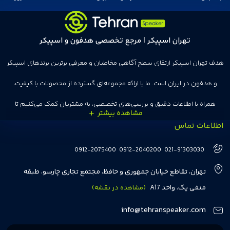
تهران اسپیکر | مرجع تخصصی هدفون و اسپیکر
هدف تهران اسپیکر ارتقای سطح آگاهی مخاطبان و معرفی برترین برندهای اسپیکر
و هدفون در ایران است. ما با ارائه مجموعه‌ای گسترده از محصولات با کیفیت،
همراه با اطلاعات دقیق و بررسی‌های تخصصی، به مشتریان کمک می‌کنیم تا
اطلاعات تماس
انتخاب‌های درست و هوشمندانه‌ای داشته باشند. تهران اسپیکر با تجربه‌ای بیش از
هفت سال در این زمینه، بر ایجاد تجربه خریدی آسان، سریع و مطمئن تمرکز دارد تا
0912-2075400
0912-2040200
021-91303030
مشتریان بتوانند با خیالی آسوده از انتخاب خود لذت ببرند. ما به رضایت و اعتماد
تهران، تقاطع خیابان جمهوری و حافظ، مجتمع تجاری چارسو، طبقه
مشتریان اهمیت می‌دهیم و همواره در تلاشیم تا بهترین‌ها را برای آن‌ها فراهم
منفی یک، واحد A17
(مشاهده در نقشه)
کنیم.
info@tehranspeaker.com