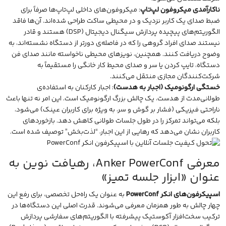
ناکارآمدی میکروفون لپ‌تاپ
: میکروفون‌های داخلی لپ‌تاپ‌ها صرفاً برای
ضبط صدای یک کاربر نزدیک و در محیطی ساکت طراحی شده‌اند. آن‌ها فاقد
الگوریتم‌های پیچیده پردازش سیگنال دیجیتال (DSP) هستند و قادر
نیستند صدای افراد گروهی را که در فاصله‌ی دورتر از دستگاه نشسته‌اند، به
وضوح دریافت کنند. همچنین، نویزهای محیطی ناخواسته مانند صدای فن
دستگاه، تایپ کردن یا سر و صدای محیط کار خانگی را مستقیماً به
شرکت‌کنندگان مجازی منتقل می‌کنند.
خستگی ارگونومیک (اجبار به هدست)
: اجبار کارکنان به استفاده‌ی
طولانی‌مدت از هدست، یک چالش بزرگ ارگونومیک است. این امر نه تنها باعث
ناراحتی فیزیکی (فشار بر گوش و سر، به ویژه برای کاربران عینک) می‌شود،
بلکه می‌تواند تمرکز را در طول جلسات طولانی کاهش دهد. بازخوردهای
کاربران نشان می‌دهد که رهایی از این اجبار، “لذت‌بخش” توصیف شده است.
معرفی Anker PowerConf، رهیافت نوین به
عنوان «ابزار جلسه تمیز»
اسپیکرفون‌های انکر PowerConf
به عنوان یک راه‌حل تخصصی، برای رفع این
چهار چالش به طور همزمان معرفی می‌شوند. قدرت اصلی این دستگاه‌ها در
ترکیب سخت‌افزار آکوستیک پیشرفته با الگوریتم‌های سفارشی پردازش