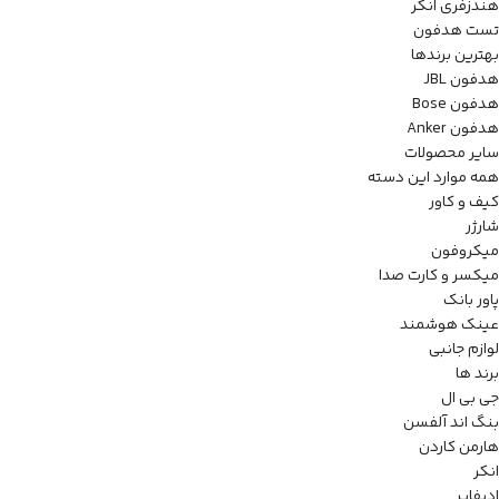
هندزفری انکر
تست هدفون
بهترین برندها
هدفون JBL
هدفون Bose
هدفون Anker
سایر محصولات
همه موارد این دسته
کیف و کاور
شارژر
میکروفون
میکسر و کارت صدا
پاور بانک
عینک هوشمند
لوازم جانبی
برند ها
جی بی ال
بنگ اند آلفسن
هارمن کاردن
انکر
ادیفایر