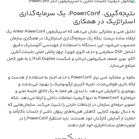
نتیجه‌گیری، PowerConf، یک سرمایه‌گذاری
استراتژیک در همکاری
تحلیل فنی و عملیاتی نشان می‌دهد که اسپیکرفون Anker PowerConf یک
ارتقاء ساده نیست، بلکه یک سرمایه‌گذاری استراتژیک در همکاری سازمان
محسوب می‌شود. این دستگاه با استفاده از مهندسی آکوستیک دقیق
(شامل DSP سفارشی و حذف اکوی قوی)، چهار چالش اصلی جلسات آنلاین
(اکو، نویز، ضعف میکروفون لپ‌تاپ و شکست Full Duplex) را به طور کامل
مرتفع می‌سازد.
علاوه بر عملکرد فنی برتر، PowerConf با حذف اجبار به استفاده از هدست و
ارائه باتری طولانی‌مدت، تجربه کاربری ارگونومیک را بهبود می‌بخشد و
بهره‌وری را افزایش می‌دهد. با تبدیل هر فضا به یک «اتاق جلسه تمیز و
حرفه‌ای»، PowerConf نه تنها کیفیت تعاملات داخلی را ارتقا می‌دهد، بلکه
تصویر حرفه‌ای سازمان در ارتباطات خارجی را تثبیت می‌کند. سازمان‌هایی که
به دنبال بهبود کارایی، کاهش هزینه‌های پنهان ناشی از جلسات ناکارآمد و
حمایت از آسایش کارکنان خود هستند، باید استقرار PowerConf را در
اولویت‌های سخت‌افزاری خود قرار دهند.