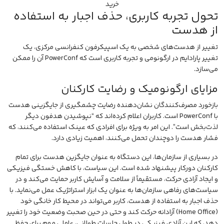
خرید
تحول تجربه کاربری، حذف اجبار به استفاده
از هدست
تغییر از هدست‌های شخصی به یک اسپیکرفون کنفرانسی مرکزی، یک
تغییر پارادایم در ارگونومی و تجربه کاربری است که PowerConf آن را ممکن
می‌سازد.
مزایای ارگونومیک و رضایت کارکنان
بازخورد مصرف‌کنندگان نشان‌دهنده رضایت چشمگیری از جایگزینی
هدست
با PowerConf است. کاربران اعلام کرده‌اند که “نپوشیدن هدفون دیگر
لذت‌بخش است”. این امر به ویژه برای افرادی که عینک استفاده می‌کنند، که
فشار هدست را دوچندان تحمل می‌کنند، اهمیت زیادی دارد.
در بسیاری از سازمان‌ها، این دستگاه به عنوان جایگزین هدست برای تمام
کارکنان دورکار پیشنهاد شده است. این سیاست، با کاهش خستگی فیزیکی
و ایجاد آزادی حرکت، مستقیماً از سلامت و آسایش کاربر حمایت می‌کند و در
سیاست‌های رفاهی سازمان‌ها به عنوان یک ابزار استراتژیک عمل می‌نماید. با
حذف اجبار به استفاده از هدست، کاربر می‌تواند در محیط کار خانگی خود
(Home Office) آزادانه حرکت کند و حتی در حین صحبت وضعیت خود را تغییر
دهد، که این آزادی فیزیکی در طول جلسات طولانی، عاملی مهم برای حفظ