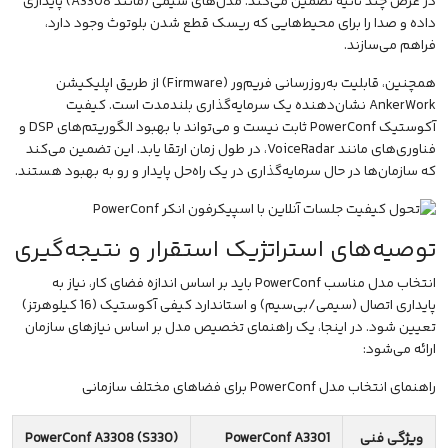
در عرض چند ثانیه تضمین می‌کند. مدل‌های سیمی (مانند A3308) پایداری
داده و صدا را برای محیط‌هایی که ریسک قطع شدن بلوتوث وجود دارد،
فراهم می‌سازند.
همچنین، قابلیت به‌روزرسانی فریم‌ور (Firmware) از طریق اپلیکیشن
AnkerWork نشان‌دهنده یک سرمایه‌گذاری بلندمدت است. کیفیت
آکوستیک PowerConf ثابت نیست و می‌تواند با بهبود الگوریتم‌های DSP و
فناوری‌های مانند VoiceRadar، در طول زمان ارتقا یابد. این تضمین می‌کند
که سازمان‌ها در حال سرمایه‌گذاری در یک راه‌حل پایدار و رو به بهبود هستند.
توصیه‌های استراتژیک استقرار و نتیجه‌گیری
انتخاب مدل مناسب PowerConf باید بر اساس اندازه فضای کار، نیاز به
پایداری اتصال (سیمی/بی‌سیم) و استاندارد کیفی آکوستیک (16 کیلوهرتز)
تعیین شود. در اینجا، یک راهنمای تخصیص مدل بر اساس نیازهای سازمان
ارائه می‌شود:
راهنمای انتخاب مدل PowerConf برای فضاهای مختلف سازمانی
ویژگی فنی
PowerConf A3301
PowerConf A3308 (S330)