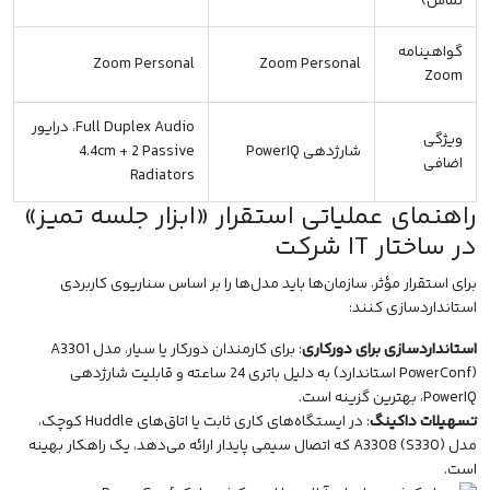
تماس)
گواهینامه
Zoom Personal
Zoom Personal
Zoom
Full Duplex Audio، درایور
ویژگی
شارژدهی PowerIQ
4.4cm + 2 Passive
اضافی
Radiators
راهنمای عملیاتی استقرار «ابزار جلسه تمیز»
در ساختار IT شرکت
برای استقرار مؤثر، سازمان‌ها باید مدل‌ها را بر اساس سناریوی کاربردی
استانداردسازی کنند:
استانداردسازی برای دورکاری
: برای کارمندان دورکار یا سیار، مدل A3301
(PowerConf استاندارد) به دلیل باتری 24 ساعته و قابلیت شارژدهی
PowerIQ، بهترین گزینه است.
تسهیلات داکینگ
: در ایستگاه‌های کاری ثابت یا اتاق‌های Huddle کوچک،
مدل A3308 (S330) که اتصال سیمی پایدار ارائه می‌دهد، یک راهکار بهینه
است.