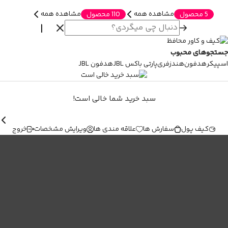
مشاهده همه
مشاهده همه
5 محصول
110 محصول
جستجوهای محبوب
اسپیکر
هدفون
هندزفری
پارتی باکس JBL
هدفون JBL
سبد خرید شما خالی است!
کیف پول
سفارش ها
علاقه مندی ها
ویرایش مشخصات
خروج