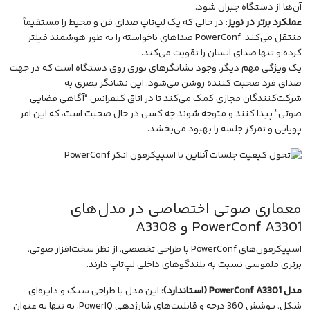
آن‌ها از دستگاه جبران شود.
عملکرد برتر در نویز
: در حالی که یک لپ‌تاپ صدای فن و محیط را مستقیماً
منتقل می‌کند، PowerConf صداهای ناخواسته را به طور هوشمند فیلتر
کرده و تنها صدای انسان را تقویت می‌کند.
یک ویژگی مهم دیگر، وجود نشانگرهای نوری روی دستگاه است که در جهت
صدای فرد صحبت کننده روشن می‌شود. این نشانگر بصری به
شرکت‌کنندگان مجازی کمک می‌کند تا در اتاق کنفرانس “آگاهی فضایی
صوتی” پیدا کنند و متوجه شوند چه کسی در حال صحبت است، که این امر
پویایی و تمرکز جلسه را بهبود می‌بخشد.
معماری صوتی اختصاصی در مدل‌های
PowerConf A3301 و A3308
اسپیکرفون‌های PowerConf با طراحی تخصصی، از نظر سخت‌افزار صوتی،
برتری ملموسی نسبت به بلندگوهای داخلی لپ‌تاپ دارند.
مدل PowerConf A3301 (استاندارد)
: این مدل با طراحی سبک و دایره‌ای
شکل، پوشش 360 درجه و قابلیت‌های شارژدهی PowerIQ، نه تنها به عنوان