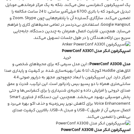
یک اسپیکرفون کنفرانسی عمل می‌کند، بلکه به یک مرکز فرماندهی موبایل
تبدیل می‌شود که با باتری 6700 میلی‌آمپر ساعتی، تا 24 ساعت مکالمه را
تضمین می‌کند. سازگاری گسترده آن با پلتفرم‌هایی چون Zoom، Skype و
Google Hangout، استفاده‌ی بی‌دردسر در تمامی محیط‌های کاری را فراهم
می‌سازد. همچنین، قابلیت اتصال همزمان به چندین دستگاه، جابه‌جایی
سریع بین ارائه‌دهندگان را در طول جلسات تسهیل می‌کند.
اسپیکرفون انکر مدل PowerConf A3301
خرید
مدل PowerConf A3308 :
این مدل سیمی که برای محیط‌های شخصی و
اتاق‌های Huddle کوچک (تا 6 نفر) بهینه‌سازی شده، بر کیفیت و پایداری صدا
تمرکز دارد. این اسپیکرفون با ابعاد جمع‌وجور، مجهز به درایور صوتی 4.4
سانتی‌متری همراه با دو پسیو بیس رادیاتور است. این ترکیب، قدرت و عمق
صدای خروجی را افزایش داده و تجربه‌ی شنیداری را برای کنفرانس‌ها و حتی
پخش موسیقی بهبود می‌بخشد. همچنین، این دستگاه از فناوری Smart
Voice Enhancement برای کاهش نویز پس‌زمینه و حذف اکو بهره می‌برد و
اتصال سیمی آن از طریق USB-C و مبدل USB-A، بالاترین کیفیت صدای
بی‌نقص را تضمین می‌کند.
اسپیکرفون انکر مدل PowerConf A3308