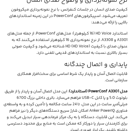
نرخ نمونه‌برداری و وضوح صدای انسان
کیفیت صدای انسان در جلسات کنفرانس، با نرخ نمونه‌برداری میکروفون
تعریف می‌شود. اسپیکرفون‌های PowerConf در این زمینه استانداردهای
بالایی را ارائه می‌دهند:
استاندارد HD Voice (16 کیلوهرتز): مدل‌های PowerConf، از جمله مدل‌های
A3301 و A3308، از نرخ نمونه‌برداری 16 کیلوهرتز استفاده می‌کنند که به
عنوان صدای با کیفیت HD (HD Voice) شناخته می‌شود و کیفیت صوتی
بسیار بالاتری نسبت به استانداردهای قدیمی تلفنی دارد.
پایداری و اتصال چندگانه
قابلیت اتصال آسان و پایدار یک شرط اساسی برای سخت‌افزار همکاری
سازمانی است.
مدل PowerConf A3301 (استاندارد)
: این مدل اتصال آسان و پایدار را از طریق
بلوتوث 5.0 و یا کابل USB-C فراهم می‌سازد. باتری داخلی بزرگ 6700
میلی‌آمپر ساعت در این مدل، تا 24 ساعت مکالمه را تأمین کرده و به واسطه‌ی
فناوری Anker PowerIQ امکان شارژ سریع دستگاه‌های دیگر را نیز فراهم
می‌کند. این قابلیت، دستگاه را به یک مرکز فرماندهی سیار تبدیل می‌کند و
برای کارمندان سیار یا دورکار که ممکن است به منابع برق محدود دسترسی
داشته باشند، یک ابزار ضروری است.