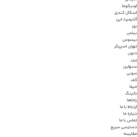
اونیکوما
اسکال کندی
آلتیمیت ایرز
بوز
بیتس
بیسوس
تهران اسپیکر
دنون
ریزر
سنهایزر
سونی
کف
میفا
ناتینگ
یاماها
ارتباط با ما
درباره ما
تماس با ما
دسترسی سریع
مقایسه