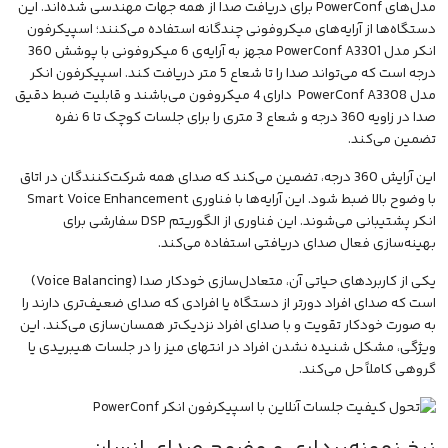
مدل‌های PowerConf برای دریافت صدا از همه جهات مهندسی شده‌اند. این
دستگاه‌ها از آرایه‌های میکروفونی چندگانه استفاده می‌کنند؛
اسپیکرفون
انکر مدل PowerConf A3301
مجهز به آرایه‌ی 6 میکروفونی با پوشش 360
درجه است که می‌تواند صدا را تا شعاع 5 متر دریافت کند.
اسپیکرفون انکر
مدل PowerConf A3308
دارای 4 میکروفون می‌باشند و قابلیت ضبط دقیق
صدا در زاویه 360 درجه و شعاع 3 متری را برای جلسات کوچک تا 6 نفره
تضمین می‌کند.
این آرایش 360 درجه، تضمین می‌کند که صدای همه شرکت‌کنندگان در اتاق
با وضوح بالا ضبط شود. این آرایه‌ها با فناوری Smart Voice Enhancement
انکر پشتیبانی می‌شوند. این فناوری از الگوریتم DSP سفارشی برای
بهینه‌سازی فعال صدای دریافتی استفاده می‌کند.
یکی از کاربردهای حیاتی آن، متعادل‌سازی خودکار صدا (Voice Balancing)
است که صدای افراد دورتر از دستگاه یا افرادی که صدای ضعیف‌تری دارند را
به صورت خودکار تقویت و با صدای افراد نزدیک‌تر همسان‌سازی می‌کند. این
ویژگی، مشکل شنیده نشدن افراد در انتهای میز را در جلسات هیبریدی یا
گروهی کاملاً حل می‌کند.