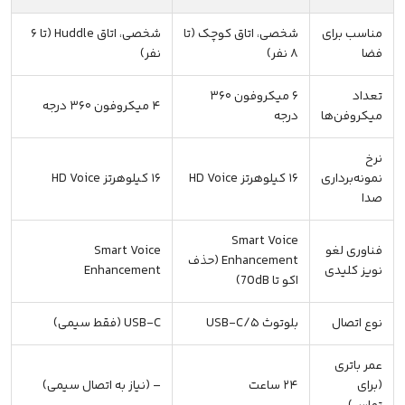
مناسب برای
شخصی، اتاق کوچک (تا
شخصی، اتاق Huddle (تا ۶
فضا
۸ نفر)
نفر)
تعداد
۶ میکروفون ۳۶۰
۴ میکروفون ۳۶۰ درجه
میکروفن‌ها
درجه
نرخ
نمونه‌برداری
۱۶ کیلوهرتز HD Voice
۱۶ کیلوهرتز HD Voice
صدا
Smart Voice
فناوری لغو
Smart Voice
Enhancement (حذف
نویز کلیدی
Enhancement
اکو تا 70dB)
نوع اتصال
بلوتوث ۵/USB-C
USB-C (فقط سیمی)
عمر باتری
(برای
۲۴ ساعت
– (نیاز به اتصال سیمی)