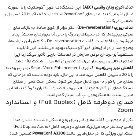
حذف اکوی زمان واقعی (AEC)
: این دستگاه‌ها اکوی آکوستیک را به صورت
فعال لغو می‌کنند. مدل‌های PowerConf استاندارد حذف اکو تا 70 دسی‌بل را
تضمین می‌کنند.
حذف ریورب (De-reverberation)
: انکر فراتر از اکوی ساده، به بازتاب‌های
صوتی پیچیده‌تر که در محیط‌های بزرگ یا خالی (با دیوارهای سخت) ایجاد
می‌شود، پرداخته است. قابلیت De-reverberation با کاهش این بازتاب‌ها،
وضوح صدا را در اتاق‌های غیر آکوستیک بهبود می‌بخشد. این قابلیت
مستقیماً بر حرفه‌ای بودن سازمان در تعاملات خارجی تأثیر می‌گذارد؛ زیرا
صدای توخالی و ریورب‌دار می‌تواند تصویری آماتوری از شرکت ارائه دهد.
کاهش نویز پس‌زمینه
: فناوری Smart Voice Enhancement نویز پس‌زمینه
را تا 20 دسی‌بل کاهش می‌دهد. با این حال، باید توجه داشت که در حالی که
صدای فن یا کولر به طور کامل فیلتر می‌شود، ممکن است کمی از صدای
دستگاه‌های بزرگ‌تر همچنان به پس‌زمینه صدای سخنران نفوذ کند، اما این
میزان نسبت به میکروفون لپ‌تاپ بسیار کمتر است.
صدای دوطرفه کامل (Full Duplex) و استاندارد
Zoom
یکی از مهم‌ترین قابلیت‌های فنی برای رفع مشکل «شنیده نشدن صدا
وقتی چند نفر حرف می‌زنن»، صدای دوطرفه کامل (Full Duplex Audio)
است. این ویژگی که در مدل‌هایی مانند
PowerConf A3308
تضمین شده