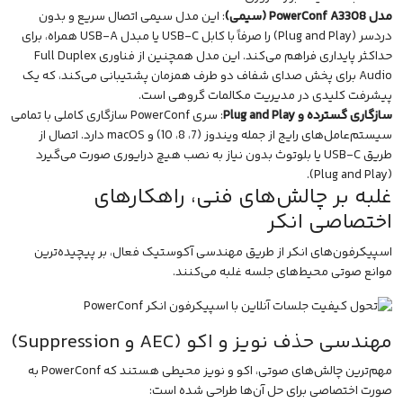
مدل PowerConf A3308 (سیمی)
: این مدل سیمی اتصال سریع و بدون
دردسر (Plug and Play) را صرفاً با کابل USB-C یا مبدل USB-A همراه، برای
حداکثر پایداری فراهم می‌کند. این مدل همچنین از فناوری Full Duplex
Audio برای پخش صدای شفاف دو طرف همزمان پشتیبانی می‌کند، که یک
پیشرفت کلیدی در مدیریت مکالمات گروهی است.
سازگاری گسترده و Plug and Play
: سری PowerConf سازگاری کاملی با تمامی
سیستم‌عامل‌های رایج از جمله ویندوز (7، 8، 10) و macOS دارد. اتصال از
طریق USB-C یا بلوتوث بدون نیاز به نصب هیچ درایوری صورت می‌گیرد
(Plug and Play).
غلبه بر چالش‌های فنی، راهکارهای
اختصاصی انکر
اسپیکرفون‌های انکر از طریق مهندسی آکوستیک فعال، بر پیچیده‌ترین
موانع صوتی محیط‌های جلسه غلبه می‌کنند.
مهندسی حذف نویز و اکو (AEC و Suppression)
مهم‌ترین چالش‌های صوتی، اکو و نویز محیطی هستند که PowerConf به
صورت اختصاصی برای حل آن‌ها طراحی شده است: