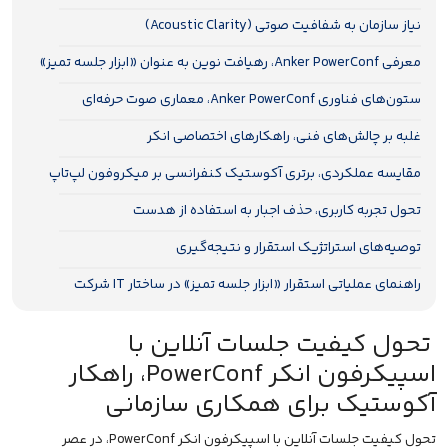
نیاز سازمان به شفافیت صوتی (Acoustic Clarity)
معرفی Anker PowerConf، رهیافت نوین به عنوان «ابزار جلسه تمیز»
ستون‌های فناوری Anker PowerConf، معماری صوت حرفه‌ای
غلبه بر چالش‌های فنی، راهکارهای اختصاصی انکر
مقایسه عملکردی، برتری آکوستیک کنفرانسی بر میکروفون لپ‌تاپ
تحول تجربه کاربری، حذف اجبار به استفاده از هدست
توصیه‌های استراتژیک استقرار و نتیجه‌گیری
راهنمای عملیاتی استقرار «ابزار جلسه تمیز» در ساختار IT شرکت
تحول کیفیت جلسات آنلاین با
اسپیکرفون انکر PowerConf، راهکار
آکوستیک برای همکاری سازمانی
تحول کیفیت جلسات آنلاین با اسپیکرفون انکر PowerConf، در عصر