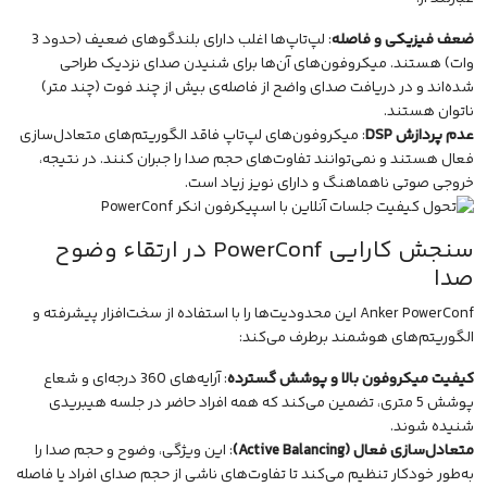
ضعف فیزیکی و فاصله
: لپ‌تاپ‌ها اغلب دارای بلندگوهای ضعیف (حدود 3
وات) هستند. میکروفون‌های آن‌ها برای شنیدن صدای نزدیک طراحی
شده‌اند و در دریافت صدای واضح از فاصله‌ی بیش از چند فوت (چند متر)
ناتوان هستند.
عدم پردازش DSP
: میکروفون‌های لپ‌تاپ فاقد الگوریتم‌های متعادل‌سازی
فعال هستند و نمی‌توانند تفاوت‌های حجم صدا را جبران کنند. در نتیجه،
خروجی صوتی ناهماهنگ و دارای نویز زیاد است.
سنجش کارایی PowerConf در ارتقاء وضوح
صدا
Anker PowerConf این محدودیت‌ها را با استفاده از سخت‌افزار پیشرفته و
الگوریتم‌های هوشمند برطرف می‌کند:
کیفیت میکروفون بالا و پوشش گسترده
: آرایه‌های 360 درجه‌ای و شعاع
پوشش 5 متری، تضمین می‌کند که همه افراد حاضر در جلسه هیبریدی
شنیده شوند.
متعادل‌سازی فعال (Active Balancing)
: این ویژگی، وضوح و حجم صدا را
به‌طور خودکار تنظیم می‌کند تا تفاوت‌های ناشی از حجم صدای افراد یا فاصله