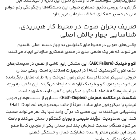
الگوریتم‌های هوشمند DSP، وعده‌ی تحول این تجربه را می‌دهند. این
گزارش، به بررسی دقیق معماری صوتی این دستگاه‌ها و چگونگی رفع موانع
فنی در مسیر همکاری شفاف سازمانی می‌پردازد.
تعریف بحران صوت در محیط کار هیبریدی،
شناسایی چهار چالش اصلی
چالش‌های صوتی در محیط‌های کنفرانس به چهار دسته اصلی تقسیم
می‌شوند که هر یک مانعی جدی در مسیر همکاری سازمانی ایجاد می‌کنند:
اکو و فیدبک (AEC Failure)
: این مشکل رایج ناشی از نقص در سیستم‌های
حذف اکوی آکوستیک (AEC) در تجهیزات استاندارد است. وقتی صدای
خروجی اسپیکر مجدداً توسط میکروفون دریافت و به طرف مقابل بازگردانده
می‌شود، پدیده‌ی اکو و فیدبک آزاردهنده ایجاد می‌گردد. این نقص، به ویژه
در لپ‌تاپ‌ها که فاصله بلندگو و میکروفون کمی دارند، مشهود است.
شکست در مکالمه همزمان (Half-Duplex)
: بسیاری از سیستم‌های صوتی
لپ‌تاپ یا میکروفون‌های ساده، صرفاً از حالت نیمه‌دوطرفه (Half-Duplex)
پشتیبانی می‌کنند؛ به این معنی که در آن واحد تنها یک نفر می‌تواند صحبت
کند. این محدودیت، فرآیند طبیعی و پویای گفتگو را مختل می‌کند و باعث
می‌شود هنگام صحبت همزمان چند نفر، صدای یکی از طرفین کاملاً قطع
شود. این نقص منجر به عدم مشارکت فعال و خستگی ذهنی
شرکت‌کنندگان می‌شود.