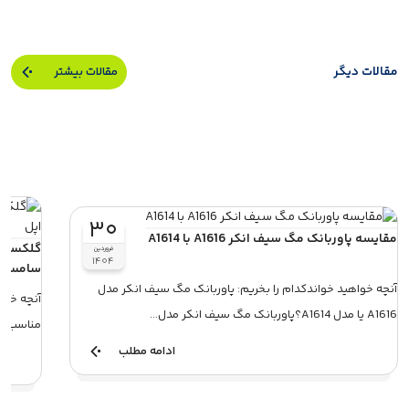
مقالات دیگر
مقالات بیشتر
۳۰
مقایسه پاوربانک مگ سیف انکر A1616 با A1614
گلکسی و
فروردین
۱۴۰۴
سامسون
آنچه خواهید خواندکدام را بخریم: پاوربانک مگ سیف انکر مدل
آنچه خوا
A1616 یا مدل A1614؟پاوربانک مگ سیف انکر مدل...
مناسب‌تر 
ادامه مطلب