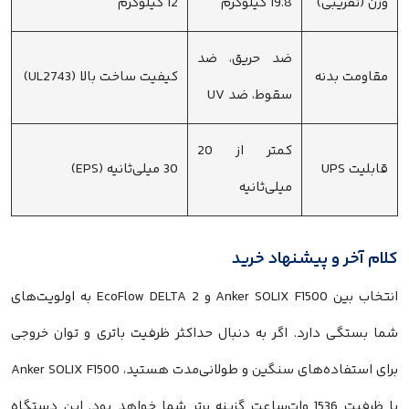
وزن (تقریبی)
19.8 کیلوگرم
12 کیلوگرم
ضد حریق، ضد
مقاومت بدنه
کیفیت ساخت بالا (UL2743)
سقوط، ضد UV
کمتر از 20
قابلیت UPS
30 میلی‌ثانیه (EPS)
میلی‌ثانیه
کلام آخر و پیشنهاد خرید
انتخاب بین Anker SOLIX F1500 و EcoFlow DELTA 2 به اولویت‌های
شما بستگی دارد. اگر به دنبال حداکثر ظرفیت باتری و توان خروجی
برای استفاده‌های سنگین و طولانی‌مدت هستید، Anker SOLIX F1500
با ظرفیت 1536 وات‌ساعت گزینه برتر شما خواهد بود. این دستگاه