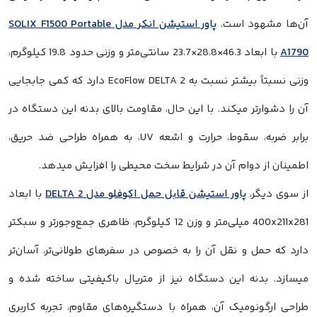
آن‌ها مشهود است.
پاور استیشن انکر مدل SOLIX F1500 Portable
A1790
با ابعاد 46.3×28.8×23.7 سانتی‌متر و وزنی حدود 19.8 کیلوگرم،
وزنی نسبتاً بیشتر نسبت به EcoFlow DELTA 2 دارد که کمی جابجایی
آن را دشوارتر میکند. با این حال، مقاومت بالای بدنه این دستگاه در
برابر ضربه، سقوط، حرارت و اشعه UV، به همراه طراحی ضد حریق،
اطمینان از دوام آن در شرایط سخت محیطی را افزایش میدهد.
از سوی دیگر،
پاور استیشن قابل حمل اکوفلو مدل DELTA 2
با ابعاد
400x211x281 میلی‌متر و وزن 12 کیلوگرم، ظاهری جمع‌وجورتر و سبکتر
دارد که حمل و نقل آن را به خصوص در سفرهای طولانی‌تر، آسان‌تر
میسازد. بدنه این دستگاه نیز از متریال باکیفیتی ساخته شده و
طراحی ارگونومیک آن، همراه با دستگیره‌های مقاوم، تجربه کاربری