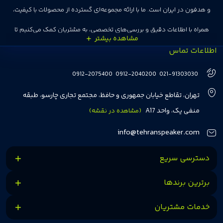
و هدفون در ایران است. ما با ارائه مجموعه‌ای گسترده از محصولات با کیفیت،
همراه با اطلاعات دقیق و بررسی‌های تخصصی، به مشتریان کمک می‌کنیم تا
اطلاعات تماس
انتخاب‌های درست و هوشمندانه‌ای داشته باشند. تهران اسپیکر با تجربه‌ای بیش از
هفت سال در این زمینه، بر ایجاد تجربه خریدی آسان، سریع و مطمئن تمرکز دارد تا
0912-2075400
0912-2040200
021-91303030
مشتریان بتوانند با خیالی آسوده از انتخاب خود لذت ببرند. ما به رضایت و اعتماد
تهران، تقاطع خیابان جمهوری و حافظ، مجتمع تجاری چارسو، طبقه
مشتریان اهمیت می‌دهیم و همواره در تلاشیم تا بهترین‌ها را برای آن‌ها فراهم
منفی یک، واحد A17
(مشاهده در نقشه)
کنیم.
info@tehranspeaker.com
دسترسی سریع
برترین برندها
خدمات مشتریان