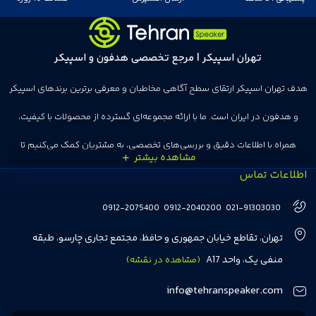
تهران اسپیکر | مرجع تخصصی هدفون و اسپیکر
هدف تهران اسپیکر ارتقای سطح آگاهی مخاطبان و معرفی برترین برندهای اسپیکر
و هدفون در ایران است. ما با ارائه مجموعه‌ای گسترده از محصولات با کیفیت،
همراه با اطلاعات دقیق و بررسی‌های تخصصی، به مشتریان کمک می‌کنیم تا
اطلاعات تماس
انتخاب‌های درست و هوشمندانه‌ای داشته باشند. تهران اسپیکر با تجربه‌ای بیش از
هفت سال در این زمینه، بر ایجاد تجربه خریدی آسان، سریع و مطمئن تمرکز دارد تا
0912-2075400
0912-2040200
021-91303030
مشتریان بتوانند با خیالی آسوده از انتخاب خود لذت ببرند. ما به رضایت و اعتماد
تهران، تقاطع خیابان جمهوری و حافظ، مجتمع تجاری چارسو، طبقه
مشتریان اهمیت می‌دهیم و همواره در تلاشیم تا بهترین‌ها را برای آن‌ها فراهم
منفی یک، واحد A17
(مشاهده در نقشه)
کنیم.
info@tehranspeaker.com