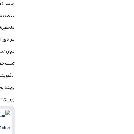
Lossless به این معنی است که شما فایل‌
منحصربه‌
در دور ا
میان تما
تست فوق‌
الگوریت
پیروزی د