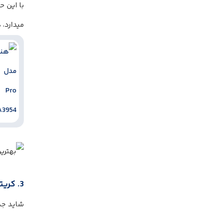
میدارد، 
3. کریتیو Aurvana Ace، جادوی xMEMS با طعم صدای خرد شده در طوفان