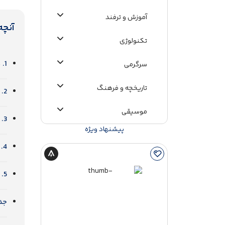
آموزش و ترفند
آنچه
تکنولوژی
1. هواوی Freebuds Pro، جادوی هوش مصنوعی در سکوت مطلق
سرگرمی
تاریخچه و فرهنگ
2. اپل AirPods Pro، نوآوری فضایی با وسواس بیش از حد در نویز کنسلینگ
موسیقی
3. کریتیو Aurvana Ace، جادوی xMEMS با طعم صدای خرد شده در طوفان
پیشنهاد ویژه
اطلاعات عمومی
4. ساوندپیتس Air Pro Plus و H، شگفتی‌سازان اقتصادی با ارگونومی عالی
5. هواوی Freebuds Pro، امپراتور بلامنازع و مدافع عنوان قهرمانی
جد