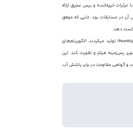
هواوی با پشتیبانی از کدک‌های L2HC و LDAC، صدایی با جزئیات خیره‌کنده و بیس عمیق ارائه
ی آن در مسابقات بود. جایی که موفق
صدایی رباتیک و مدل دیگر صدایی به شدت خفه (Mumbly) تولید میکردند، الگوریتم‌های
 پس‌زمینه فیلتر و تقویت کند. این
اه کیس) را نوید میدهد و گواهی مقاومت در برابر پاشش آب،