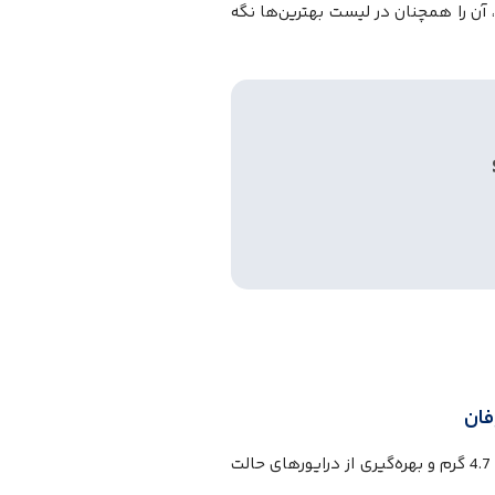
 و اکوسیستم بی‌رقیب اپل، آن را همچنان در لیست بهترین‌ها نگه
شاید جذاب‌ترین شگفتی، هدفون Creative Aurvana Ace بود. این هدفون با وزن 4.7 گرم و بهره‌گیری از درایورهای حالت