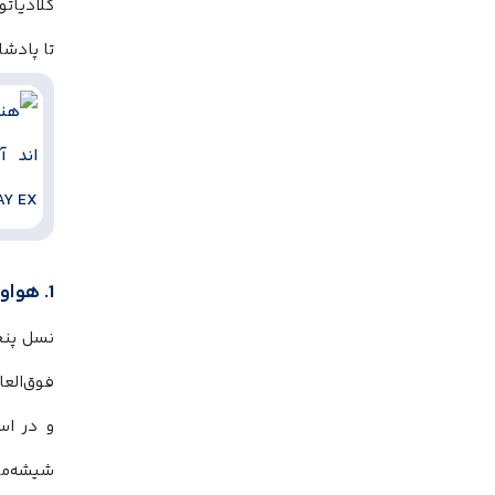
گلادیاتو
تا پادشا
1. هواوی Freebuds Pro، جادوی هوش مصنوعی در سکوت مطلق
نسل پنج
فوق‌العاده سبک
و در اس
شیشه‌ما