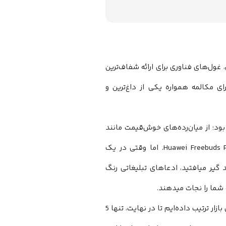
 5 پرچمدار سال 2026 است که در آن، غول‌های فناوری برای ارائه شفاف‌ترین
ی مکالمه همواره یکی از داغ‌ترین و
د؛ از میان‌رده‌های خوش‌قیمت مانند
OnePlus Buds گرفته تا هیولاهای لوکس و پریمیوم نظیر AirPods Pro و Huawei Freebuds Pro. اما وقتی در یک
گیر میافتید، ادعاهای تبلیغاتی رنگ
شما را نجات میدهند.
در این مقاله، ما یک رقابت حذفی بی‌رحمانه میان 12 مورد از جدیدترین هدفون‌های بازار ترتیب داده‌ایم تا در نهایت، تنها 5