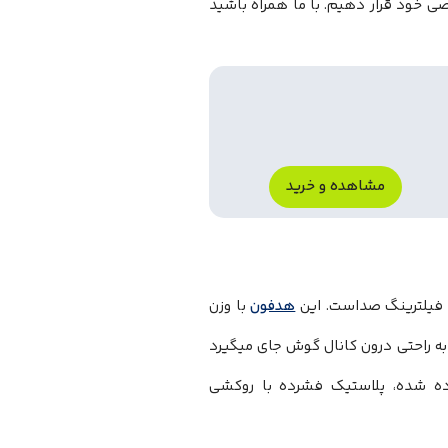
خصصی خود قرار دهیم. با ما همراه باشید
مشاهده و خرید
 فیلترینگ صداست. این
هدفون
با وزن
احی ارگونومیک قطره‌ای (Teardrop)، به راحتی درون کانال گوش جای میگیرد
اده شده، پلاستیک فشرده با روکشی