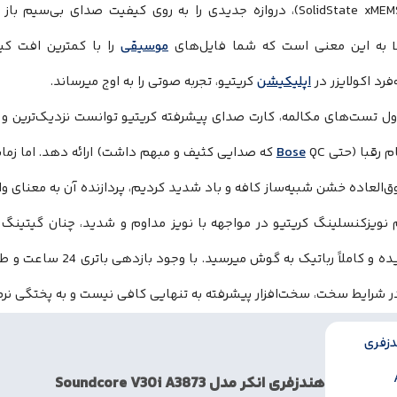
های
موسیقی
را با کمترین افت ک
فرد اکولایزر در
اپلیکیشن
کریتیو، تجربه صوتی را به اوج میرساند.
ول تست‌های مکالمه، کارت صدای پیشرفته کریتیو توانست نزدیک‌ترین و 
م رقبا (حتی
Bose
QC که صدایی کثیف و مبهم داشت) ارائه دهد. اما زمان
العاده خشن شبیه‌ساز کافه و باد شدید کردیم، پردازنده آن به معنای وا
م نویزکنسلینگ کریتیو در مواجهه با نویز مداوم و شدید، چنان گیتینگ
بریده بریده و کاملاً ربات
ر شرایط سخت، سخت‌افزار پیشرفته به تنهایی کافی نیست و به پختگی نرم‌ا
هندزفری انکر مدل Soundcore V30i A3873