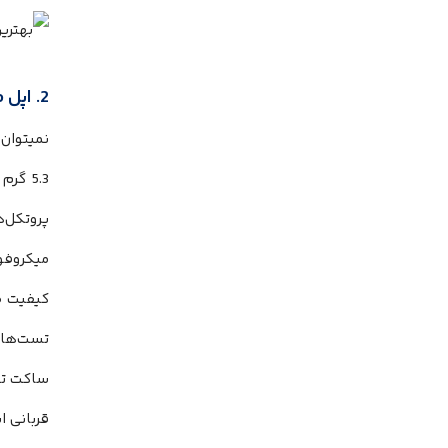
2. اپل AirPods Pro، نوآوری فضایی با وسواس بیش از حد در نویز کنسلینگ
نمیتوان 
5.3 گ
پروتکل‌های اس
میکروفون
کیفیت ص
تست‌های
قربانی 