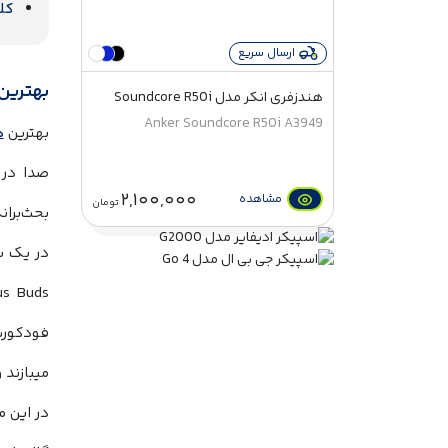
کلا
ارسال سریع
بهترین هن
هندزفری انکر مدل Soundcore R50i
A3949
Anker Soundcore R50i A3949
بهترین
ه
صدا در 
2,100,000
مشاهده
تومان
بحث‌بران
در یک س
فودکورت
میبازند 