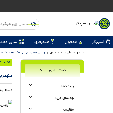
اسپیکر
هدفون
هندزفری
سایر محص
خانه
راهنمای خرید هندزفری
بهترین هندزفری برای مکالمه در شلوغی، نبرد 5 پرچمدار
02 تیر 1405
دسته بندی مقالات
بهترین 
رویدادها
دسته بند
راهنمای خرید
مقایسه