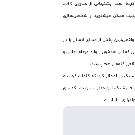
جامد (SolidState xMEMS)، دروازه جدیدی را به روی کیفیت صدای بی‌سیم باز کرده است. پشتیبانی از فناوری aptX
یفیت ممکن میشنوید و شخصی‌سازی
واقعی‌ترین پخش از صدای انسان را در
ی که این هدفون را وارد مرحله نهایی و
قعی کلمه از هم پاشید.
 سنگینی اعمال کرد که کلمات گوینده
یک به گوش میرسید. با وجود بازدهی باتری 24 ساعت و طراحی شیک، این مدل نشان داد که برای
فزاری نیاز است.