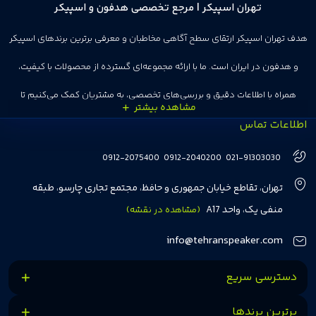
تهران اسپیکر | مرجع تخصصی هدفون و اسپیکر
هدف تهران اسپیکر ارتقای سطح آگاهی مخاطبان و معرفی برترین برندهای اسپیکر
و هدفون در ایران است. ما با ارائه مجموعه‌ای گسترده از محصولات با کیفیت،
همراه با اطلاعات دقیق و بررسی‌های تخصصی، به مشتریان کمک می‌کنیم تا
اطلاعات تماس
انتخاب‌های درست و هوشمندانه‌ای داشته باشند. تهران اسپیکر با تجربه‌ای بیش از
هفت سال در این زمینه، بر ایجاد تجربه خریدی آسان، سریع و مطمئن تمرکز دارد تا
0912-2075400
0912-2040200
021-91303030
مشتریان بتوانند با خیالی آسوده از انتخاب خود لذت ببرند. ما به رضایت و اعتماد
تهران، تقاطع خیابان جمهوری و حافظ، مجتمع تجاری چارسو، طبقه
مشتریان اهمیت می‌دهیم و همواره در تلاشیم تا بهترین‌ها را برای آن‌ها فراهم
منفی یک، واحد A17
(مشاهده در نقشه)
کنیم.
info@tehranspeaker.com
دسترسی سریع
برترین برندها