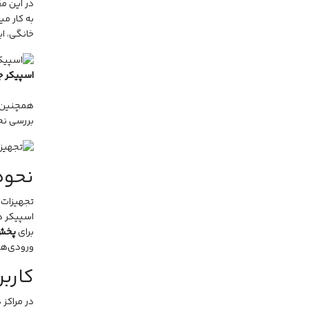
در این مق
به کار م
خانگی، ای
اسپیکر جی 
همچنین، د
بررسی نحو
نحوه
تجهیزات 
اسپیکر
در
برای
پخش 
ورودی‌ها
کارب
در مراکز 