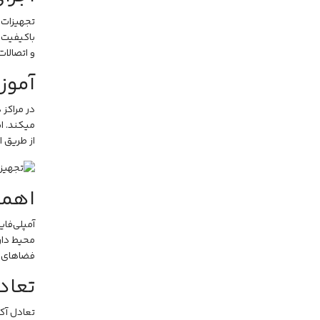
تجهیزات 
باکیفیت ا
و اتصالا
آموز
در مراکز 
میکند. ای
از طریق ا
اهمی
آمپلی‌فا
محیط دارن
فضاهای چن
تعاد
تعادل آک