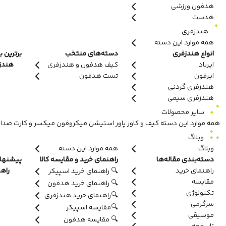
هدفون ورزشی
هدست
هندزفری
همه موارد این دسته
انواع هندزفری
دسته‌های منتخب
برترین ب
ایرباد
کیف هدفون و هندزفری
هندزفر
ایرفون
تست هدفون
هندزفری گردنی
هندزفری سیمی
سایر محصولات
همه موارد این دسته
کیف و کاور
پاور استیشن
میکروفون
میکسر و کارت صدا
وبلاگ
وبلاگ
همه موارد این دسته
دسته‌بندی مقاله‌ها
راهنمای خرید و مقایسه کالا
پیشنهاد
راهنمای خرید
راه
🔍 راهنمای خرید اسپیکر
مقایسه
🔍 راهنمای خرید هدفون
تکنولوژی
🔍راهنمای خرید هندزفری
سرگرمی
🔍مقایسه اسپیکر
موسیقی
🔍 مقایسه هدفون