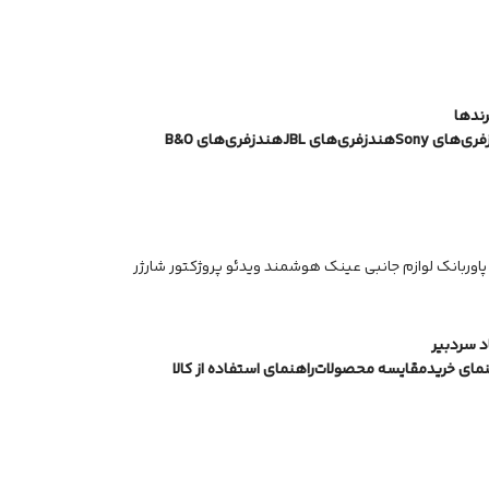
رندها
ی‌های Sony
هندزفری‌های JBL
هندزفری‌های B&O
پاوربانک
لوازم جانبی
عینک هوشمند
ویدئو پروژکتور
شارژر
 سردبیر
نمای خرید
مقایسه محصولات
راهنمای استفاده از کالا