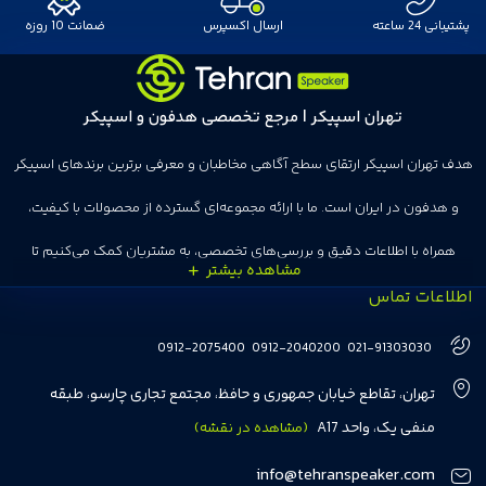
پشتیبانی 24 ساعته
ارسال اکسپرس
ضمانت 10 روزه
تهران اسپیکر | مرجع تخصصی هدفون و اسپیکر
هدف تهران اسپیکر ارتقای سطح آگاهی مخاطبان و معرفی برترین برندهای اسپیکر
و هدفون در ایران است. ما با ارائه مجموعه‌ای گسترده از محصولات با کیفیت،
همراه با اطلاعات دقیق و بررسی‌های تخصصی، به مشتریان کمک می‌کنیم تا
اطلاعات تماس
انتخاب‌های درست و هوشمندانه‌ای داشته باشند. تهران اسپیکر با تجربه‌ای بیش از
هفت سال در این زمینه، بر ایجاد تجربه خریدی آسان، سریع و مطمئن تمرکز دارد تا
0912-2075400
0912-2040200
021-91303030
مشتریان بتوانند با خیالی آسوده از انتخاب خود لذت ببرند. ما به رضایت و اعتماد
تهران، تقاطع خیابان جمهوری و حافظ، مجتمع تجاری چارسو، طبقه
مشتریان اهمیت می‌دهیم و همواره در تلاشیم تا بهترین‌ها را برای آن‌ها فراهم
منفی یک، واحد A17
(مشاهده در نقشه)
کنیم.
info@tehranspeaker.com