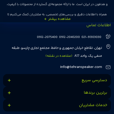
و هدفون در ایران است. ما با ارائه مجموعه‌ای گسترده از محصولات با کیفیت،
همراه با اطلاعات دقیق و بررسی‌های تخصصی، به مشتریان کمک می‌کنیم تا
اطلاعات تماس
انتخاب‌های درست و هوشمندانه‌ای داشته باشند. تهران اسپیکر با تجربه‌ای بیش از
هفت سال در این زمینه، بر ایجاد تجربه خریدی آسان، سریع و مطمئن تمرکز دارد تا
0912-2075400
0912-2040200
021-91303030
مشتریان بتوانند با خیالی آسوده از انتخاب خود لذت ببرند. ما به رضایت و اعتماد
تهران، تقاطع خیابان جمهوری و حافظ، مجتمع تجاری چارسو، طبقه
مشتریان اهمیت می‌دهیم و همواره در تلاشیم تا بهترین‌ها را برای آن‌ها فراهم
منفی یک، واحد A17
(مشاهده در نقشه)
کنیم.
info@tehranspeaker.com
دسترسی سریع
برترین برندها
خدمات مشتریان