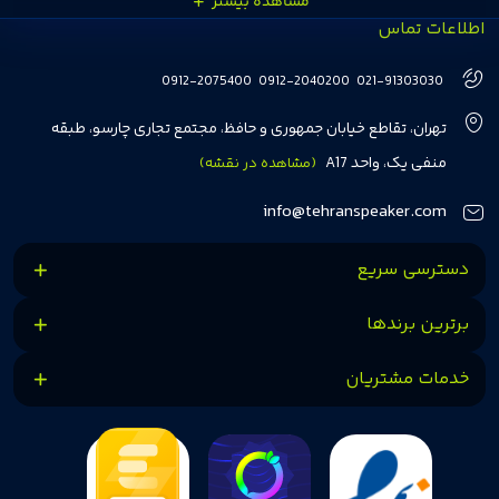
اطلاعات تماس
انتخاب‌های درست و هوشمندانه‌ای داشته باشند. تهران اسپیکر با تجربه‌ای بیش از
هفت سال در این زمینه، بر ایجاد تجربه خریدی آسان، سریع و مطمئن تمرکز دارد تا
0912-2075400
0912-2040200
021-91303030
مشتریان بتوانند با خیالی آسوده از انتخاب خود لذت ببرند. ما به رضایت و اعتماد
تهران، تقاطع خیابان جمهوری و حافظ، مجتمع تجاری چارسو، طبقه
مشتریان اهمیت می‌دهیم و همواره در تلاشیم تا بهترین‌ها را برای آن‌ها فراهم
منفی یک، واحد A17
(مشاهده در نقشه)
کنیم.
info@tehranspeaker.com
دسترسی سریع
برترین برندها
خدمات مشتریان