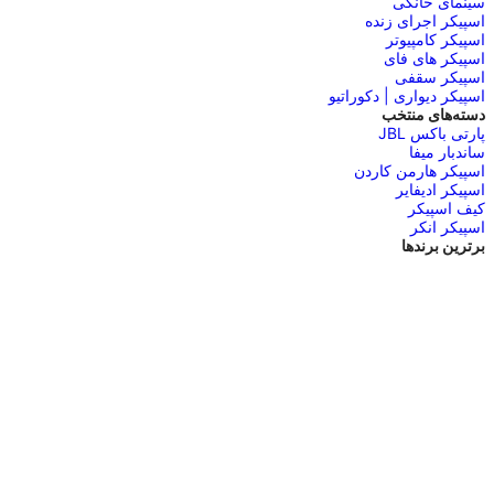
سینمای خانگی
اسپیکر اجرای زنده
اسپیکر کامپیوتر
اسپیکر های فای
اسپیکر سقفی
اسپیکر دیواری | دکوراتیو
دسته‌های منتخب
پارتی باکس JBL
ساندبار میفا
اسپیکر هارمن کاردن
اسپیکر ادیفایر
کیف اسپیکر
اسپیکر انکر
برترین برندها