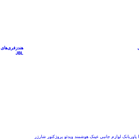
هندزفری‌های
JBL
پاوربانک
لوازم جانبی
عینک هوشمند
ویدئو پروژکتور
شارژر