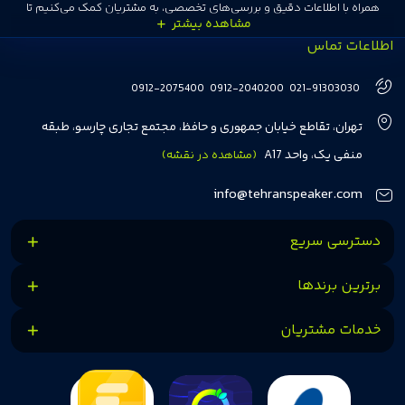
همراه با اطلاعات دقیق و بررسی‌های تخصصی، به مشتریان کمک می‌کنیم تا
اطلاعات تماس
انتخاب‌های درست و هوشمندانه‌ای داشته باشند. تهران اسپیکر با تجربه‌ای بیش از
هفت سال در این زمینه، بر ایجاد تجربه خریدی آسان، سریع و مطمئن تمرکز دارد تا
0912-2075400
0912-2040200
021-91303030
مشتریان بتوانند با خیالی آسوده از انتخاب خود لذت ببرند. ما به رضایت و اعتماد
تهران، تقاطع خیابان جمهوری و حافظ، مجتمع تجاری چارسو، طبقه
مشتریان اهمیت می‌دهیم و همواره در تلاشیم تا بهترین‌ها را برای آن‌ها فراهم
منفی یک، واحد A17
(مشاهده در نقشه)
کنیم.
info@tehranspeaker.com
دسترسی سریع
برترین برندها
خدمات مشتریان