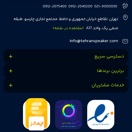
هفت سال در این زمینه، بر ایجاد تجربه خریدی آسان، سریع و مطمئن تمرکز دارد تا
0912-2075400
0912-2040200
021-91303030
مشتریان بتوانند با خیالی آسوده از انتخاب خود لذت ببرند. ما به رضایت و اعتماد
تهران، تقاطع خیابان جمهوری و حافظ، مجتمع تجاری چارسو، طبقه
مشتریان اهمیت می‌دهیم و همواره در تلاشیم تا بهترین‌ها را برای آن‌ها فراهم
منفی یک، واحد A17
(مشاهده در نقشه)
کنیم.
info@tehranspeaker.com
دسترسی سریع
برترین برندها
خدمات مشتریان