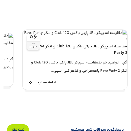
۰۶
مقایسه اسپیکر BL Go 4
دی
مقایسه اسپیکر JBL پارتی باکس Club 120 و انکر Rave
۱۴۰۳
Party 2
آنچه خواهید خواندمقایسه اسپیکر JBL پارتی باکس Club 120 و
Plusطراحی و کیفیت ساخت: دو فلسفه متفاوت در ...
انکر Rave Party 2 باهمطراحی و ظاهر کلی اسپی...
ادامه مطلب
پاسخگوی سوالات شما هستیم
ثبت نظر