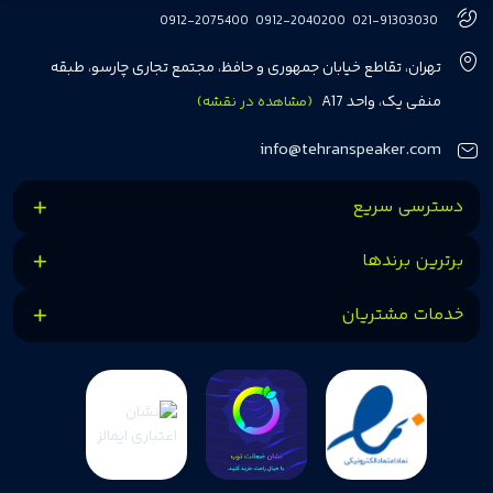
هفت سال در این زمینه، بر ایجاد تجربه خریدی آسان، سریع و مطمئن تمرکز دارد تا
0912-2075400
0912-2040200
021-91303030
مشتریان بتوانند با خیالی آسوده از انتخاب خود لذت ببرند. ما به رضایت و اعتماد
تهران، تقاطع خیابان جمهوری و حافظ، مجتمع تجاری چارسو، طبقه
مشتریان اهمیت می‌دهیم و همواره در تلاشیم تا بهترین‌ها را برای آن‌ها فراهم
منفی یک، واحد A17
(مشاهده در نقشه)
کنیم.
info@tehranspeaker.com
دسترسی سریع
برترین برندها
خدمات مشتریان