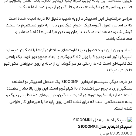
تزیین شده‌اند. این بدنه چوبی صرفاً جنبه زیبایی ندارد، بلکه نقش بسزایی در
جذب رزونانس‌های ناخواسته بدنه و جلوگیری از نویز صدا ایفا میکند.
طراحی فرانت‌پنل این اسپیکر با زاویه شیب دقیق 10 درجه انجام شده است
که بر اساس اصول آکوستیک، امواج فرکانس بالا را به طور مستقیم به سمت
گوش شنونده هدایت میکند تا زمان رسیدن فرکانس‌ها کاملاً متمایز و
هماهنگ باشد.
ابعاد و وزن این دو محصول نیز تفاوت‌های ساختاری آن‌ها را آشکارتر میسازد.
اسپیکر آئورا استودیو 5 با وزن 4.2 کیلوگرم و ابعاد جمع‌وجور خود، یک راه‌حل
تک‌کابینه‌ای است که به راحتی در هر گوشه‌ای از خانه یا روی میزهای دکوراتیو
جا خوش میکند.
در طرف دیگر، سیستم ادیفایر S1000MKII یک متصل اسپیکر بوک‌شلف
سنگین‌وزن با جرم خیره‌کننده 16.7 کیلوگرم است. این وزن بالا نشان‌دهنده
استفاده از ترانسفورماتورهای قدرت سنگین، درایورهای مغناطیسی بزرگ و
بدنه مستحکمی است که برای ثبات کامل روی پایه‌ها یا میزهای کار طراحی
شده است.
اسپیکر ادیفایر مدل S1000MKII
69,990,000
تومان