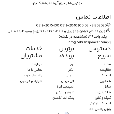
بهترین‌ها را برای آن‌ها فراهم کنیم.
اطلاعات تماس
0912-2075400
0912-2040200
021-91303030
تهران، تقاطع خیابان جمهوری و حافظ، مجتمع تجاری چارسو، طبقه منفی
یک، واحد A17
(مشاهده در نقشه)
info@tehranspeaker.com
دسترسی
برترین
خدمات
سریع
برندها
مشتریان
مجله
بوز
درباره ما
مقایسه
انکر
تماس با ما
اسپیکر
سونی
راهنمای خرید
هدفون
جی بی ال
شرایط و قوانین
شارژر
آلتیمیت ایرز
هندزفری
هارمن کاردن
کیف و کاور
بنگ اند آلفسن
اسپیکر بلوتوثی
پارتی باکس JBL