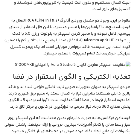
جهت اتصال مستقیم و بدون افت کیفیت به تلویزیون‌های هوشمند و
کنسول‌های بازی است.
علاوه بر این، وجود دو متصل ورودی آنالوگ RCA (Line In 1 & 2) اتصال به
فونو-استیج‌ها یا گرامافون‌ها را میسر میسازد. با این حال ادیفایر از دنیای
بی‌سیم غافل نبوده و با مجهز کردن اسپیکر به بلوتوث ورژن 5.0 با کدک
پیشرفته Qualcomm aptX HD، انتقال صدا با وضوح بالا و تاخیر کم را تضمین
کرده است. این سیستم فاقد نرم‌افزار موبایلی است اما یک ریموت کنترل
فیزیکی خوش‌ساخت تمام تغییرات را مقدور میسازد.
تغذیه الکتریکی و الگوی استقرار در فضا
هر دو اسپیکر به عنوان تجهیزات صوتی ثابت خانگی طراحی شده‌اند و فاقد
باتری داخلی هستند؛ بنابراین نیاز به اتصال ممتد به منبع برق شهری دارند.
اما نحوه استقرار آن‌ها در فضا کاملاً متفاوت است. آئورا استودیو 5 با الگوی
پخش صدای 360 درجه، نیاز مبرمی به قرارگیری در کانون یا مرکز اتاق دارد.
فرستادن فرکانس‌ها به صورت دایره‌ای بدین معناست که این اسپیکر روی
میز وسط سالن یا کانتر آشپزخانه بهترین خروجی را ارائه میدهد. پاشش صوتی
یکنواخت آن مانع ایجاد نقاط مرده صوتی در محیط‌های باز خانگی میشود.