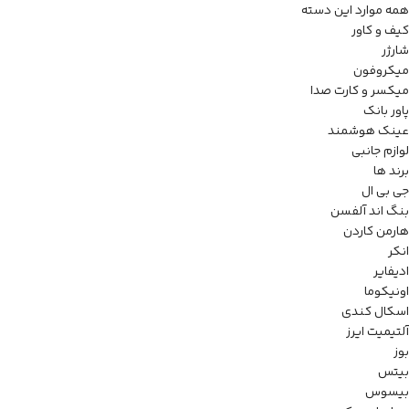
همه موارد این دسته
کیف و کاور
شارژر
میکروفون
میکسر و کارت صدا
پاور بانک
عینک هوشمند
لوازم جانبی
برند ها
جی بی ال
بنگ اند آلفسن
هارمن کاردن
انکر
ادیفایر
اونیکوما
اسکال کندی
آلتیمیت ایرز
بوز
بیتس
بیسوس