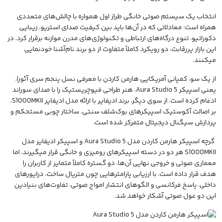
انتخاب یک سیستم صوتی خانگی طراز اول همواره با چالش‌های متعددی
همراه است؛ معادلاتی که در آن‌ها باید بین کیفیت صدای استریو، زیبایی
دکوراتیو، تنوع درگاه‌های ارتباطی و تکنولوژی‌های مدرن موازنه برقرار کرد. در
این بازار پررقابت، دو رویکرد کاملاً متفاوت از دو برند نام‌آشنا خودنمایی
میکنند.
از یک سو، کمپانی آمریکایی
هارمن کاردن
با معرفی نسل پنجم سری آئورا،
یعنی
اسپیکر
Aura Studio 5، هنر طراحی فیوچریستیک را با صدای سوراند
ادغام کرده است. از سوی دیگر، برند
ادیفایر
با ارائه مدل ادیفایر S1000MKII،
بر اصالت آکوستیک اسپیکرهای بوک‌شلف سنتی، ساختار چوبی مستحکم و
پردازش سیگنال دیجیتال متمرکز شده است.
گرچه
اسپیکر هارمن کاردن مدل Aura Studio 5
و
اسپیکر ادیفایر مدل
S1000MKII
هر دو در دسته اسپیکرهای رومیزی و خانگی قرار میگیرند، اما
معماری صوتی و خروجی نهایی آن‌ها، دو گستره کاملاً متمایز از کاربران را
هدف قرار داده است. با ارزیابی پارامترهایی چون متریال ساخت، درایورهای
داخلی، پاسخ فرکانسی و الگوهای انتشار امواج صوتی، تفاوت‌های بنیادین
این دو غول صوتی آشکار خواهد شد.