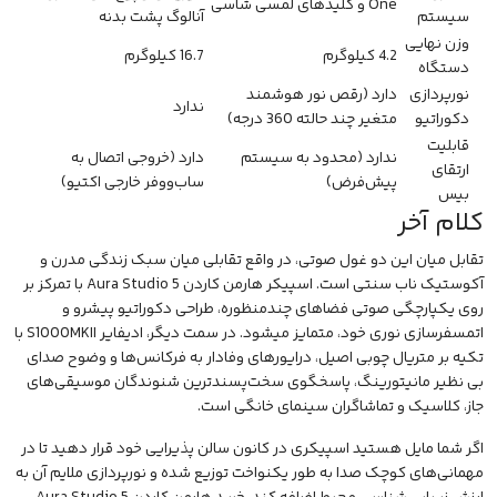
One و کلیدهای لمسی شاسی
سیستم
آنالوگ پشت بدنه
وزن نهایی
4.2 کیلوگرم
16.7 کیلوگرم
دستگاه
نورپردازی
دارد
(رقص نور هوشمند
ندارد
دکوراتیو
متغیر چند حالته 360 درجه)
قابلیت
ندارد
(محدود به سیستم
دارد
(خروجی اتصال به
ارتقای
پیش‌فرض)
ساب‌ووفر خارجی اکتیو)
بیس
کلام آخر
تقابل میان این دو غول صوتی، در واقع تقابلی میان سبک زندگی مدرن و
آکوستیک ناب سنتی است. اسپیکر هارمن کاردن Aura Studio 5 با تمرکز بر
روی یکپارچگی صوتی فضاهای چندمنظوره، طراحی دکوراتیو پیشرو و
اتمسفرسازی نوری خود، متمایز میشود. در سمت دیگر، ادیفایر S1000MKII با
تکیه بر متریال چوبی اصیل، درایورهای وفادار به فرکانس‌ها و وضوح صدای
بی نظیر مانیتورینگ، پاسخگوی سخت‌پسندترین شنوندگان موسیقی‌های
جاز، کلاسیک و تماشاگران
سینمای خانگی
است.
اگر شما مایل هستید اسپیکری در کانون سالن پذیرایی خود قرار دهید تا در
مهمانی‌های کوچک صدا به طور یکنواخت توزیع شده و نورپردازی ملایم آن به