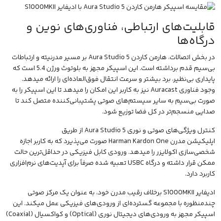
قابلیت‌های ارتباطی، فناوری‌های نوین و
درگاه‌ها
در بخش اتصالات، هارمن کاردن Aura Studio 5 بر مسیر مدرنیته و ارتباطات
بی‌سیم قدم برداشته است. این اسپیکر مجهز به بلوتوث ورژن 5.4 است که
پایداری بی‌نظیر، برد بیشتر و سرعت انتقال فوق‌العاده‌ای را ارائه میدهد.
وجود فناوری Auracast نیز به کاربر این امکان را میدهد تا این اسپیکر را به
صورت بی‌سیم به سایر سیستم‌های صوتی پشتیبانی‌کننده متصل کند تا
صدایی منسجم‌تر در کل فضا توزیع شود.
کنترل ویژگی‌های صوتی و نوری Aura Studio 5 از طریق
اپلیکیشن
مدرن
Harman Kardon
One صورت می‌پذیرد که به کاربر اجازه
شخصی‌سازی اکولایزر را میدهد. ورودی کابل فیزیکی در حداقل‌ترین حالت
ممکن قرار داشته و درگاه USBC تعبیه شده صرفاً برای آپدیت‌های نرم‌افزاری
کاربرد دارد.
ادیفایر S1000MKII برخلاف رقیب مدرن خود، به عنوان یک مرکز صوتی
چندمنظوره با مجموعه گسترده‌ای از ورودی‌های فیزیکی عمل میکند. این
اسپیکر مجهز به ورودی‌های دیجیتال نوری (Optical) و کواکسیال (Coaxial)