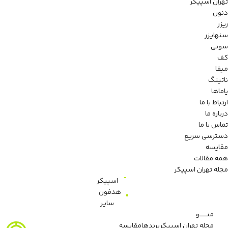
تهران اسپیکر
دنون
ریزر
سنهایزر
سونی
کف
میفا
ناتینگ
یاماها
ارتباط با ما
درباره ما
تماس با ما
دسترسی سریع
مقایسه
همه مقالات
مجله تهران اسپیکر
اسپیکر
هدفون
سایر
منـــــــو
مجله تهران اسپیکر
برندها
مقایسه