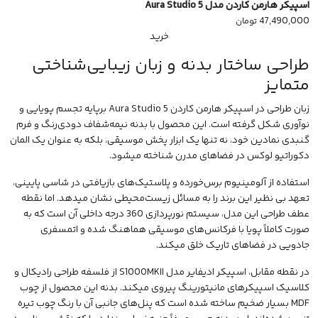
اسپیکر هارمن کاردن مدل Aura Studio 5
47,490,000
تومان
خرید
طراحی ساختار بدنه و زبان زیبایی‌شناختی
متمایز
زبان طراحی در
اسپیکر هارمن کاردن
Aura Studio 5 برپایه تجسم پویایی و
نوآوری شکل گرفته است. این محصول با بدنه نیمه‌شفاف دودی‌رنگ و فرم
گنبدی نمادین خود، نه تنها یک ابزار پخش موسیقی، بلکه به عنوان یک المان
دکوراتیو لوکس در فضاهای مدرن شناخته میشود.
استفاده از آلومینیوم برس‌خورده و پلاستیک‌های بازیافتی در شاسی پایینی،
تعهد بی نظیر این برند را به مسائل زیست‌محیطی نشان میدهد. اما نقطه
عطف طراحی این مدل، سیستم
نورپردازی
360 درجه داخلی آن است که به
صورت کاملاً پویا با فرکانس‌های
موسیقی
هماهنگ شده و اتمسفری
جادویی در فضاهای تاریک خلق میکند.
در نقطه مقابل، اسپیکر ادیفایر مدل S1000MKII از فلسفه طراحی رادیکال و
کلاسیک اسپیکرهای مانیتورینگ پیروی میکند. بدنه این محصول از چوب
MDF بسیار ضخیم ساخته شده است که پنل‌های جانبی آن با رنگ چوب تیره