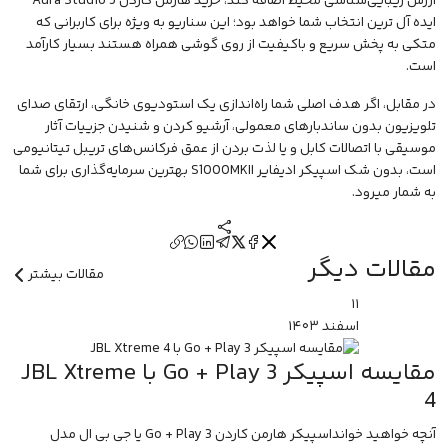
ارزش زیبایی‌شناسی محیط اضافه کند، خرید هارمن کاردن Aura Studio 5
ایده آل ترین انتخاب شما خواهد بود؛ این سناریو به ویژه برای کاربرانی که
متکی به پخش سریع و باکیفیت از روی گوشی همراه هستند بسیار کارآمد
است.
در مقابل، اگر هدف اصلی شما راه‌اندازی یک استودیوی خانگی، ارتقای صدای
تلویزیون بدون ساندبارهای معمولی، آرشیو کردن و شنیدن جزییات آثار
موسیقی با اتصالات کابل و یا لذت بردن از عمق فرکانس‌های تریبل تیتانیومی
است، بدون شک اسپیکر ادیفایر S1000MKII بهترین سرمایه‌گذاری برای شما
به شمار میرود.
مقالات دیگر
مقالات بیشتر
۱۱
اسفند
۱۴۰۳
مقایسه اسپیکر Go + Play 3 با JBL Xtreme
4
آنچه خواهید خوانداسپیکر هارمن کاردن Go + Play 3 یا جی بی ال مدل