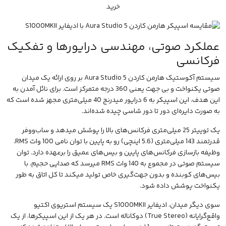
خرید
عملکرد صوتی، مهندسی درایورها و تفکیک
فرکانسی
سیستم آکوستیک هارمن کاردن Aura Studio 5 بر روی ارائه یک میدان
صوتی یکنواخت و بی جهت یعنی 360 درجه متمرکز است. برای نائل آمدن به
این هدف، این اسپیکر به 6 درایور میدرنج 40 میلی‌متری مجهز شده است که
به صورت دایره‌ای دور تا دور شاسی چیده شده‌اند.
یک توییتر 25 میلی‌متری فرکانس‌های بالا را پوشش میدهد و ساب‌ووفر
قدرتمند 143 میلی‌متری (5.6 اینچی) رو به پایین با توان نامی 100 وات RMS،
وظیفه بازسازی فرکانس‌های پایین و بیس‌های عمیق را برعهده دارد. توان
سیستم صوتی در مجموع به 140 وات RMS میرسد که صدایی حجیم، با
بیس‌های کوبنده و بدون جهت‌گیری خاص تولید میکند تا کل اتاق به طور
یکنواخت پوشش داده شود.
سوی دیگر میدان، ادیفایر S1000MKII یک سیستم استریوی اکتیو
واقع‌گرایانه (True Stereo) دوکاناله است. در هر یک از این اسپیکرها، از یک