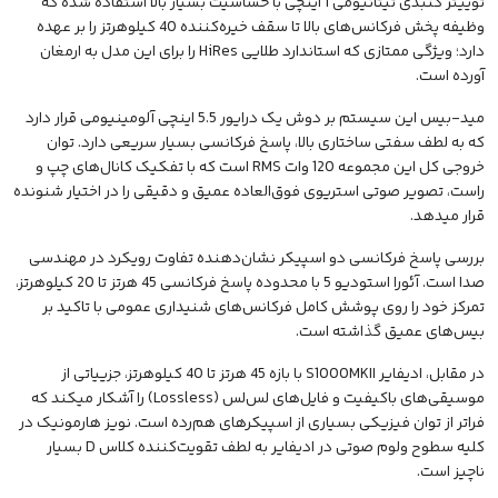
توییتر گنبدی تیتانیومی 1 اینچی با حساسیت بسیار بالا استفاده شده که
وظیفه پخش فرکانس‌های بالا تا سقف خیره‌کننده 40 کیلوهرتز را بر عهده
دارد؛ ویژگی ممتازی که استاندارد طلایی HiRes را برای این مدل به ارمغان
آورده است.
مید-بیس این سیستم بر دوش یک درایور 5.5 اینچی آلومینیومی قرار دارد
که به لطف سفتی ساختاری بالا، پاسخ فرکانسی بسیار سریعی دارد. توان
خروجی کل این مجموعه 120 وات RMS است که با تفکیک کانال‌های چپ و
راست، تصویر صوتی استریوی فوق‌العاده عمیق و دقیقی را در اختیار شنونده
قرار میدهد.
بررسی پاسخ فرکانسی دو اسپیکر نشان‌دهنده تفاوت رویکرد در مهندسی
صدا است. آئورا استودیو 5 با محدوده پاسخ فرکانسی 45 هرتز تا 20 کیلوهرتز،
تمرکز خود را روی پوشش کامل فرکانس‌های شنیداری عمومی با تاکید بر
بیس‌های عمیق گذاشته است.
در مقابل، ادیفایر S1000MKII با بازه 45 هرتز تا 40 کیلوهرتز، جزییاتی از
موسیقی‌های باکیفیت و فایل‌های لس‌لس (Lossless) را آشکار میکند که
فراتر از توان فیزیکی بسیاری از اسپیکرهای هم‌رده است. نویز هارمونیک در
کلیه سطوح ولوم صوتی در ادیفایر به لطف تقویت‌کننده کلاس D بسیار
ناچیز است.