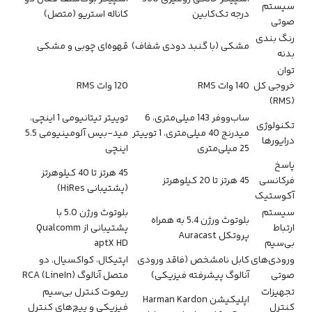
سیستم
درجه تک‌کابین
کاناله استریو (متصل)
صوتی
رنگ بندی
مشکی (با گنبد دودی شفاف)
قهوه‌ای چوبی و مشکی
بدنه
توان
خروجی کل
140 وات RMS
120 وات RMS
(RMS)
ساب‌ووفر 143 میلی‌متری، 6
توییتر تیتانیومی 1 اینچی،
تکنولوژی
میدرنج 40 میلی‌متری، 1 توییتر
مید-بیس آلومینیومی 5.5
درایورها
25 میلی‌متری
اینچی
پاسخ
45 هرتز تا 40 کیلوهرتز
فرکانسی
45 هرتز تا 20 کیلوهرتز
(پشتیبانی HiRes)
آکوستیک
سیستم
بلوتوث ورژن 5.0 با
بلوتوث ورژن 5.4 به همراه
ارتباط
پشتیبانی از Qualcomm
پروتکل Auracast
بی‌سیم
aptX HD
ورودی‌های
کابل نامشخص (فاقد ورودی
اپتیکال، کواکسیال، دو
صوتی
آنالوگ پیشرفته فیزیکی)
متصل آنالوگ RCA (LineIn)
تجهیزات
ریموت کنترل بی‌سیم
اپلیکیشن Harman Kardon
کنترل
فیزیکی و پیچ‌های کنترل