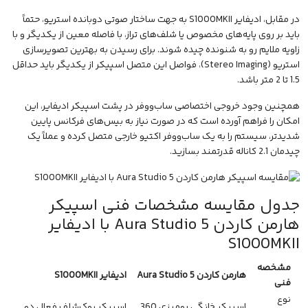
در مقابل، ادیفایر S1000MKII به جهت ساختار صوتی دوبانده استریو، حتماً
باید بر روی پایه‌های مخصوص یا شلف‌های تراز، با فاصله معین از یکدیگر و با
زاویه ملایم رو به شنونده چیده شوند. برای رسیدن به بهترین تصویرسازی
استریو (Stereo Imaging)، فواصل این متصل اسپیکر از یکدیگر باید حداقل
1.5 تا 2 متر باشد.
همچنین وجود خروجی اختصاصی ساب‌ووفر در پشت اسپیکر ادیفایر، این
امکان را فراهم آورده است که در صورت نیاز به بیس‌های فرکانس پایین
شدیدتر، سیستم را به یک ساب‌ووفر اکتیو خارجی متصل کرده و عملاً یک
چیدمان 2.1 کاناله قدرتمند بسازید.
جدول مقایسه مشخصات فنی اسپیکر
هارمن کاردن Aura Studio 5 با ادیفایر
S1000MKII
مشخصه
هارمن کاردن Aura Studio 5
ادیفایر S1000MKII
فنی
نوع
اسپیکر خانگی رومیزی 360
اسپیکر بوک‌شلف فعال دو