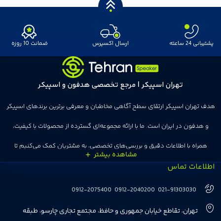
پشتیبانی 24 ساعته
ارسال اکسپرس
ضمانت 10 روزه
تهران اسپیکر | مرجع تخصصی هدفون و اسپیکر
هدف تهران اسپیکر ارتقای سطح آگاهی مخاطبان و معرفی برترین برندهای اسپیکر
و هدفون در ایران است. ما با ارائه مجموعه‌ای گسترده از محصولات با کیفیت،
همراه با اطلاعات دقیق و بررسی‌های تخصصی، به مشتریان کمک می‌کنیم تا
اطلاعات تماس
انتخاب‌های درست و هوشمندانه‌ای داشته باشند. تهران اسپیکر با تجربه‌ای بیش از
هفت سال در این زمینه، بر ایجاد تجربه خریدی آسان، سریع و مطمئن تمرکز دارد تا
0912-2075400
0912-2040200
021-91303030
مشتریان بتوانند با خیالی آسوده از انتخاب خود لذت ببرند. ما به رضایت و اعتماد
تهران، تقاطع خیابان جمهوری و حافظ، مجتمع تجاری چارسو، طبقه