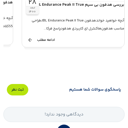
۲۸
هدفون بی‌ سیم  S5
بررسی هدفون بی سیم JBL Endurance Peak II True
اسفند
۱۴۰۰
آنچه خواهید خواندهدفون JBL Endurance Peak II Trueطراحی
S5کلام آخربررسی هدفون بی‌ سیم Edifier Stax ...
مناسب هدفون‌هاکنترل ای کاربردی هدفونپاسخ فرکا...
ادامه مطلب
پاسخگوی سوالات شما هستیم
ثبت نظر
دیدگاهی وجود ندارد!