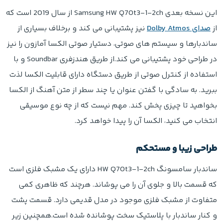
این نسخه بعدی Samsung HW Q70t3-1-2ch از سال 2019 است که
از
صدای Dolby Atmos
نیز پشتیبانی می کند و برخلاف بسیاری از
ساندبارها و سیستم های صوتی، دستیار صوتی الکسا آمازون را نیز
در طراحی خود پشتیبانی می کند.از طریق هندزفری Soundbar و با
استفاده از کنترل صوتی از طریق دستگاه دارای قابلیت الکسا لذت
ببرید. به سادگی با گفتن عنوان یا چند سطر از متن آهنگ از الکسا
بخواهید تا چیزی پخش کند. مهم نیست که از چه نوع موسیقی
انتخاب می کنید، الکسا آن را پیدا خواهد کرد.
طراحی زیبا و مستحکم
ساندبار سامسونگ HW Q70t3-1-2ch دارای یک مشبک فلزی است
که قسمت بالا و جلوی آن را می پوشاند. هرچند که ظاهری کمی
متفاوت از مشبک فلزی موجود در مدل قدیمی دارد. قسمت پشت
و کنار ساندبار با پلاستیک سخت پوشانده شده است.همچنین زیر