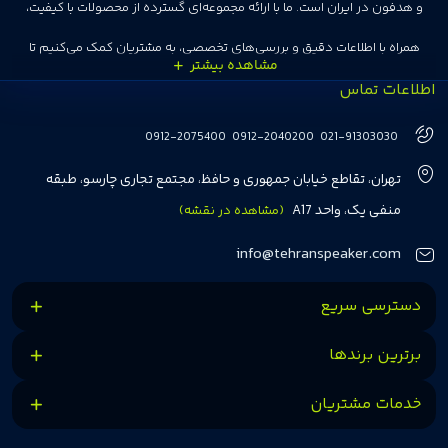
و هدفون در ایران است. ما با ارائه مجموعه‌ای گسترده از محصولات با کیفیت،
همراه با اطلاعات دقیق و بررسی‌های تخصصی، به مشتریان کمک می‌کنیم تا
اطلاعات تماس
انتخاب‌های درست و هوشمندانه‌ای داشته باشند. تهران اسپیکر با تجربه‌ای بیش از
هفت سال در این زمینه، بر ایجاد تجربه خریدی آسان، سریع و مطمئن تمرکز دارد تا
0912-2075400
0912-2040200
021-91303030
مشتریان بتوانند با خیالی آسوده از انتخاب خود لذت ببرند. ما به رضایت و اعتماد
تهران، تقاطع خیابان جمهوری و حافظ، مجتمع تجاری چارسو، طبقه
مشتریان اهمیت می‌دهیم و همواره در تلاشیم تا بهترین‌ها را برای آن‌ها فراهم
منفی یک، واحد A17
(مشاهده در نقشه)
کنیم.
info@tehranspeaker.com
دسترسی سریع
برترین برندها
خدمات مشتریان