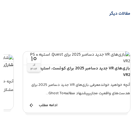
مقالات دیگر
۱۰
شارژر Baseus GaN5 Mini 30w، دلایل عدم فست شارژ
آذر
بازی‌های VR جدید دسامبر 2025 برای کوئست، استیم و PS
۱۴۰۴
VR2
آنچه خواهید خواندمعرفی بازی‌های VR جدید دسامبر 2025 برای
مشکل فست
هدست‌های واقعیت مجازیپیشنهاد مطالعهGhost To...
ادامه مطلب