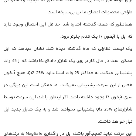
برای عرضه قرار دارند، بی‌سابقه است، همانطور که کیفیت و گستردگی
طراحی محصولات اعضای ما نیز بی‌سابقه است.
همانطور که هفته گذشته اشاره شد، حداقل این احتمال وجود دارد
که اپل با آیفون 17 یک قدم جلوتر برود.
یک لیست نظارتی که ماه گذشته دیده شد، نشان میدهد که اپل
ممکن است در حال کار بر روی یک شارژر MagSafe باشد که از 45 وات
پشتیبانی میکند، نه حداکثر 25 وات استاندارد Qi2 25W. هیچ آیفون
فعلی از این سرعت پشتیبانی نمی‌کند، اما ممکن است این ویژگی در
سری آیفون 17 وجود داشته باشد. اگر اینطور باشد، این سرعت توسط
شارژرهای Qi2 25W پشتیبانی نخواهد شد و به یک شارژر جدید اپل
نیاز خواهد داشت.
این حرکت نباید تعجب‌آور باشد: اپل در واگذاری MagSafe به برندهای