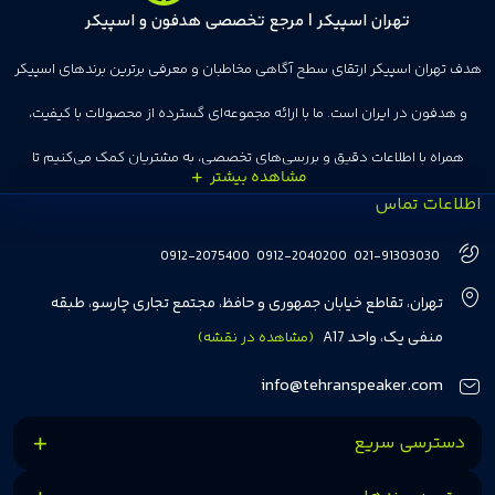
تهران اسپیکر | مرجع تخصصی هدفون و اسپیکر
هدف تهران اسپیکر ارتقای سطح آگاهی مخاطبان و معرفی برترین برندهای اسپیکر
و هدفون در ایران است. ما با ارائه مجموعه‌ای گسترده از محصولات با کیفیت،
همراه با اطلاعات دقیق و بررسی‌های تخصصی، به مشتریان کمک می‌کنیم تا
اطلاعات تماس
انتخاب‌های درست و هوشمندانه‌ای داشته باشند. تهران اسپیکر با تجربه‌ای بیش از
هفت سال در این زمینه، بر ایجاد تجربه خریدی آسان، سریع و مطمئن تمرکز دارد تا
0912-2075400
0912-2040200
021-91303030
مشتریان بتوانند با خیالی آسوده از انتخاب خود لذت ببرند. ما به رضایت و اعتماد
تهران، تقاطع خیابان جمهوری و حافظ، مجتمع تجاری چارسو، طبقه
مشتریان اهمیت می‌دهیم و همواره در تلاشیم تا بهترین‌ها را برای آن‌ها فراهم
منفی یک، واحد A17
(مشاهده در نقشه)
کنیم.
info@tehranspeaker.com
دسترسی سریع