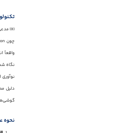
تکنولو
IXI مدعی است که این محصول «اولین عینک جهان با
واقعاً ا
نگاه شما
نوآوری ا
دلیل مص
گوشی‌های هو
نحوه عم
لا