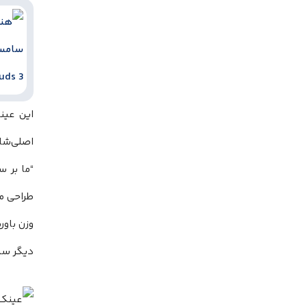
این عین
“ما بر 
طراحی م
وزن باور
دیگر سبک