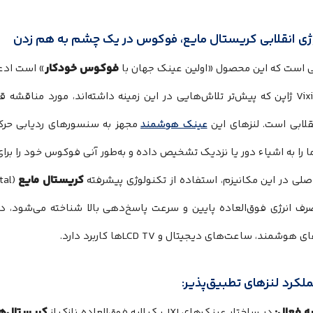
ژی انقلابی کریستال مایع، فوکوس در یک چشم به هم زدن
فوکوس خودکار
» است ادع
نقلابی است. لنزهای این
عینک هوشمند
مجهز به سنسورهای ردیابی حرک
 را به اشیاء دور یا نزدیک تشخیص داده و به‌طور آنی فوکوس خود را بر
کریستال مایع
صلی در این مکانیزم، استفاده از تکنولوژی پیشرفته
رف انرژی فوق‌العاده پایین و سرعت پاسخ‌دهی بالا شناخته می‌شود، د
شمند، ساعت‌های دیجیتال و LCD TVها کاربرد دارد.
لکرد لنزهای تطبیق‌پذیر:
یه فعال:
کریستال‌ه
در ساختار عینک‌های IXI، یک لایه فوق‌العاده نازک از