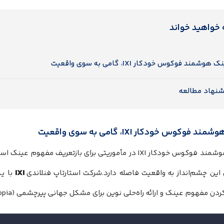
 خواهید خواند
 هوشمند فوکوس خودکار IXI، گامی به سوی واقعیت
شنهاد مطالعه
 فوکوس خودکار IXI، گامی به سوی واقعیت
عینک هوشمند فوکوس خودکار IXI در مأموریتی برای بازتعریف 
IXI
 این چشم‌انداز به واقعیت فاصله دارد.شرکت استارتاپ فنلاندی
با یک
ن مفهوم عینک و ارائه راه‌حلی نوین برای مشکل جهانی پیرچشمی (Presbyopia).