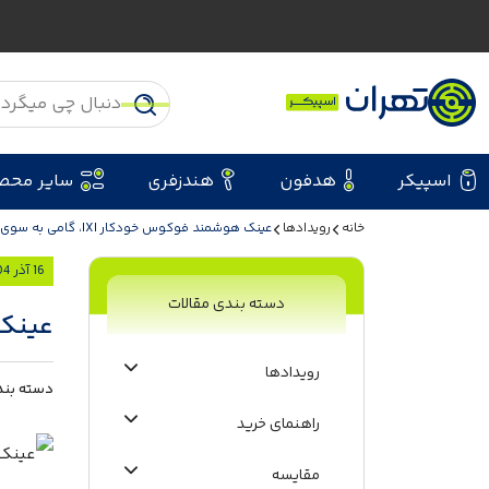
اسپیکر
هدفون
هندزفری
سایر محص
خانه
رویدادها
عینک هوشمند فوکوس خودکار IXI، گامی به سوی واقعیت
16 آذر 1404
دسته بندی مقالات
عینک هوش
رویدادها
دسته بند
راهنمای خرید
مقایسه