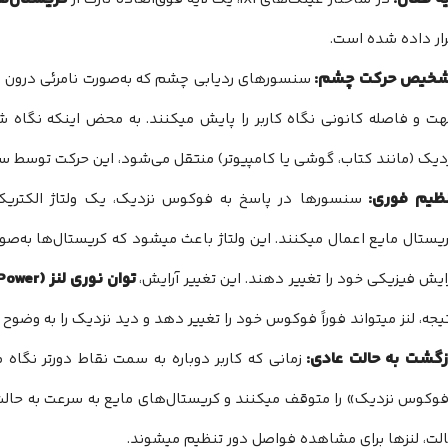
ار داده شده است.
شخیص حرکت چشم:
سنسورهای ردیابی چشم که به‌صورت نامرئی درون فری
ت و فاصله کانونی نگاه کاربر را پایش میکنند. به محض اینکه نگاه
دیک (مانند کتاب، گوشی یا کامپیوتر) منتقل می‌شود، این حرکت توسط س
ظیم فوری:
سنسورها در پاسخ به فوکوس نزدیک، یک ولتاژ الکتریک
یستال مایع اعمال میکنند. این ولتاژ باعث میشود که کریستال‌ها به‌صور
توان نوری لنز (Optical Power)
ایش فیزیکی خود را تغییر دهند. این تغییر آرایش،
یجه، لنز میتواند فوراً فوکوس خود را تغییر دهد و دید نزدیک را به وضوح 
زگشت به حالت عادی:
زمانی که کاربر دوباره به سمت نقاط دورتر نگاه
وکوس نزدیک» را متوقف میکنند و کریستال‌های مایع به سرعت به حالت آ
لت، لنزها برای مشاهده فواصل دور تنظیم میشوند.