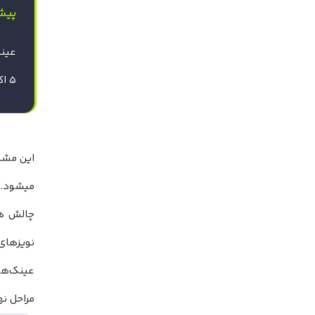
پیش
عینک 
۵ اکسسوری عینک هوشمند متا ریبن که باید بشناسید
این مشک
چالش هس
نویز‌های
عینک‌ه
مراحل نه