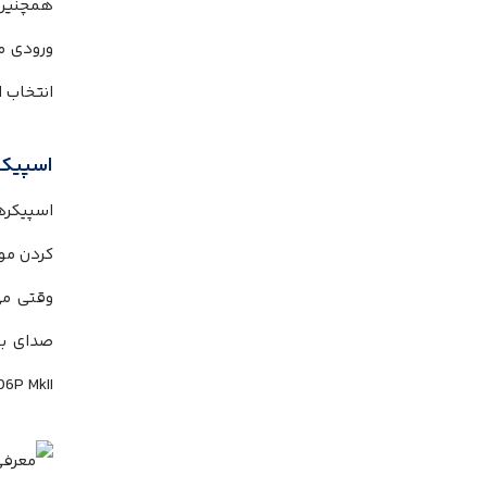
انتخاب است ک
اسپیکر
کردن موسیقی در نرم افزار DAW،
وقتی می‌‌‌
306P MkII توانایی تولید صدای بسیار چشمگیر را د