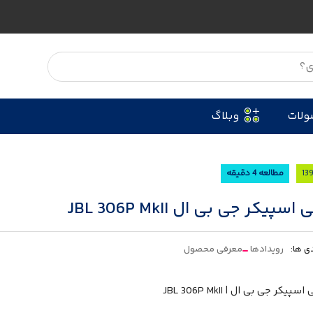
ولات
وبلاگ
مطالعه 4 دقیقه
سپیکر جی بی ال JBL 306P MkII
ی ها:
رویدادها
معرفی محصول