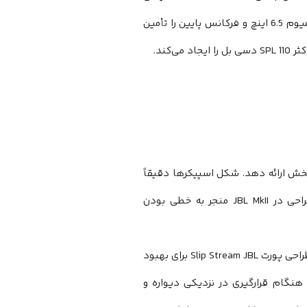
306P MkII دارای تقویت کننده های 56W Class-D دوگانه است، که توییتر نئودیمیوم 6.5 اینچ و فرکانس پایین را تأمین
در تمام سطح پخش ارائه دهد. شکل اسپیکرها دقیقاً
برای فرکانس پایین بیشتر و کاهش تلاطم طراحی شده است. پیشرفت‌‌‌‌‌‌‌‌‌‌‌‌‌‌‌‌‌‌‌‌‌‌‌‌‌‌‌‌‌‌‌‌‌‌‌‌‌‌‌‌های طراحی در JBL MkII منجر به خطی بودن
این دستگاه از فناوری Image Control Waveguide JBL برای تولید صوتی دقیق و طراحی پورت Slip Stream JBL برای بهبود
306 مجهز به EQ برای کنترل پاسخ فرکانس پایین هنگام قرارگیری در نزدیکی دیواره و