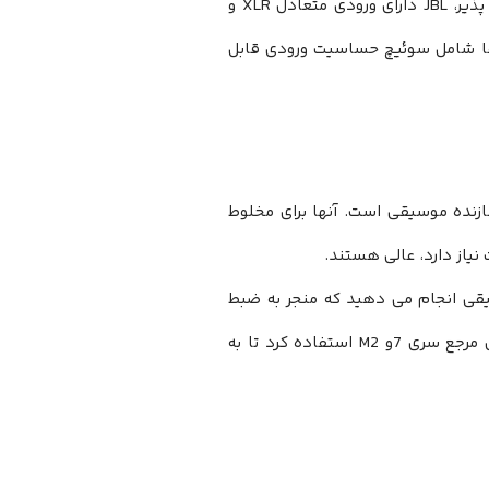
همچنین یک سوئیچ اصلاح 3 موقعیتی HF است.برای اطمینان از اتصال انعطاف پذیر، JBL دارای ورودی متعادل XLR و
‌‌‌‌‌‌‌‌‌‌‌‌‌‌‌‌‌‌‌‌‌‌‌‌‌‌‌‌ها شامل سوئیچ حساسیت ورودی قابل
س صوتی یا سازنده موسیقی است. آنها برای مخلوط
قضاوت صوتی دقیقی انجام می دهید که منجر به ضبط
صدای بهتر می‌‌‌‌‌‌‌‌‌‌‌‌‌‌‌‌‌‌‌‌‌‌‌‌‌‌‌‌‌‌‌‌‌‌‌‌‌‌‌‌شود. به همین منظور، JBL عناصر ابتکاری خود را از دستگاه‌‌‌‌‌‌‌‌‌‌‌‌‌‌‌‌‌‌‌‌‌‌‌‌‌‌‌‌‌‌‌‌‌‌‌‌‌‌‌‌های مرجع سری 7و M2 استفاده کرد تا به