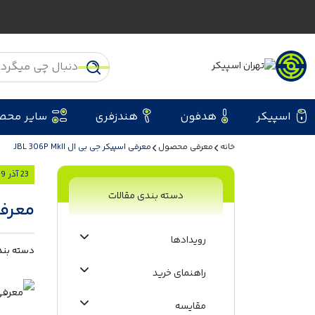
اسپیکر
هدفون
هندزفری
سایر محص
خانه
معرفی محصول
معرفی اسپیکر جی بی ال JBL 306P MkII
23 آذر 1399
دسته بندی مقالات
معرفی ا
رویدادها
دسته بند
راهنمای خرید
مقایسه