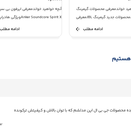
هید خواندمعرفی محصولات گیمینگ
آنچه خواهید خواندمعرفی ایرفون بی سی
جدید JBLمحصولات جدید گیمینگ JBLمعرفی
Anker Soundcore Spirit Xویژگی هاد
ینگ جدید JBL J...
های قدرتمند و با کیفیتبد...
ادامه مطلب
ادامه مطلب
 هستیم
ه محصولات جی بی ال این مدلشم که با توان بالاش و کیفیتش ترکونده
بر