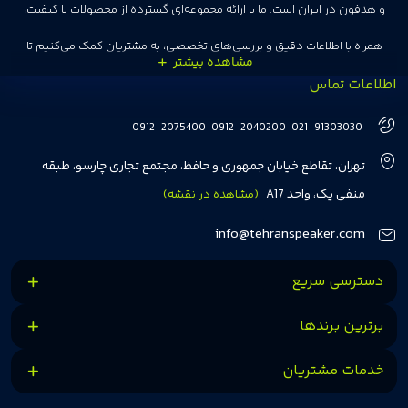
و هدفون در ایران است. ما با ارائه مجموعه‌ای گسترده از محصولات با کیفیت،
همراه با اطلاعات دقیق و بررسی‌های تخصصی، به مشتریان کمک می‌کنیم تا
اطلاعات تماس
انتخاب‌های درست و هوشمندانه‌ای داشته باشند. تهران اسپیکر با تجربه‌ای بیش از
هفت سال در این زمینه، بر ایجاد تجربه خریدی آسان، سریع و مطمئن تمرکز دارد تا
0912-2075400
0912-2040200
021-91303030
مشتریان بتوانند با خیالی آسوده از انتخاب خود لذت ببرند. ما به رضایت و اعتماد
تهران، تقاطع خیابان جمهوری و حافظ، مجتمع تجاری چارسو، طبقه
مشتریان اهمیت می‌دهیم و همواره در تلاشیم تا بهترین‌ها را برای آن‌ها فراهم
منفی یک، واحد A17
(مشاهده در نقشه)
کنیم.
info@tehranspeaker.com
دسترسی سریع
برترین برندها
خدمات مشتریان