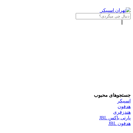
جستجوهای محبوب
اسپیکر
هدفون
هندزفری
پارتی باکس JBL
هدفون JBL