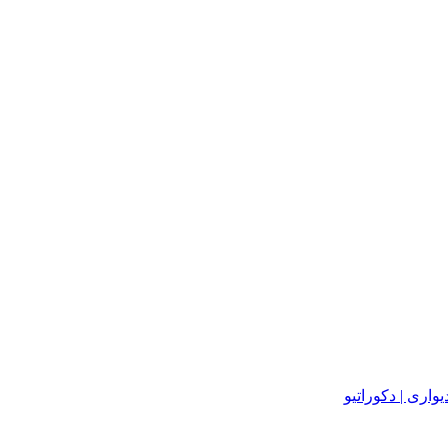
یواری | دکوراتیو