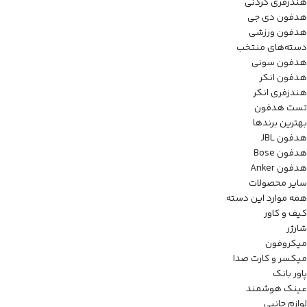
هندزفری گردنی
هدفون دی جی
هدفون ورزشی
دسته‌های منتخب
هدفون سونی
هدفون انکر
هندزفری انکر
تست هدفون
بهترین برندها
هدفون JBL
هدفون Bose
هدفون Anker
سایر محصولات
همه موارد این دسته
کیف و کاور
شارژر
میکروفون
میکسر و کارت صدا
پاور بانک
عینک هوشمند
لوازم جانبی