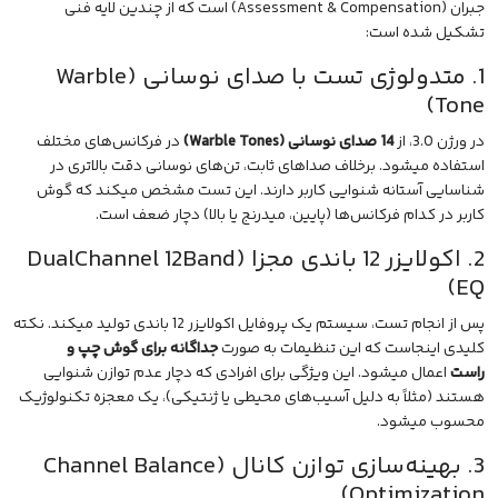
جبران (Assessment & Compensation) است که از چندین لایه فنی
تشکیل شده است:
1. متدولوژی تست با صدای نوسانی (Warble
Tone)
در ورژن 3.0، از
14 صدای نوسانی (Warble Tones)
در فرکانس‌های مختلف
استفاده میشود. برخلاف صداهای ثابت، تن‌های نوسانی دقت بالاتری در
شناسایی آستانه شنوایی کاربر دارند. این تست مشخص میکند که گوش
کاربر در کدام فرکانس‌ها (پایین، میدرنج یا بالا) دچار ضعف است.
2. اکولایزر 12 باندی مجزا (DualChannel 12Band
EQ)
پس از انجام تست، سیستم یک پروفایل اکولایزر 12 باندی تولید میکند. نکته
کلیدی اینجاست که این تنظیمات به صورت
جداگانه برای گوش چپ و
راست
اعمال میشود. این ویژگی برای افرادی که دچار عدم توازن شنوایی
هستند (مثلاً به دلیل آسیب‌های محیطی یا ژنتیکی)، یک معجزه تکنولوژیک
محسوب میشود.
3. بهینه‌سازی توازن کانال (Channel Balance
Optimization)