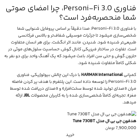
فناوری Personi-Fi 3.0، چرا امضای صوتی
شما منحصر‌به‌فرد است؟
با فناوری Personi-Fi 3.0، صدا دقیقاً بر اساس پروفایل شنوایی شما
شخصی‌سازی میشود تا جزئیات
موسیقی
شفاف‌تر و بالانس فرکانسی
طبیعی‌تر شنیده شود. شنیدن، مانند اثر انگشت، برای هر انسان متفاوت
است. تفاوت در ساختار فیزیکی کانال گوش، حساسیت سلول‌های موئی در
حلزون گوش و حتی سن افراد باعث میشود که یک آهنگ واحد برای دو نفر به
شکلی کاملاً متفاوت شنیده شود.
کمپانی
HARMAN International
با درک این چالش بیولوژیکی، فناوری
Personi-Fi 3.0 را توسعه داده است. این پلتفرم با هدف پر کردن فاصله
میان «صدای تولید شده توسط سخت‌افزار» و «صدای دریافت شده توسط
مغز»، تجربه‌ای کاملاً شخصی‌سازی شده را به کاربران محصولات
JBL
ارائه
میدهد.
هدفون جی بی ال مدل Tune 730BT
7,900,000
تومان
خرید