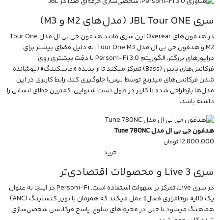
سری JBL Tour ONE (مدل‌های M2 و M3)
در هدفون‌های Overear این سری مانند
هدفون جی بی ال مدل Tour One
M2
و
هدفون جی بی ال مدل Tour One M3
، به دلیل فضای بیشتر برای
درایورهای بزرگتر، الگوریتم Personi-Fi 3.0 با دقت بیشتری روی
فرکانس‌های پایین (Bass) تمرکز میکند تا از پدیده «ماسکینگ» (پوشانده
شدن فرکانس‌های میدرنج توسط بیس) جلوگیری کند. رابط کاربری در این
مدل‌ها بازطراحی شده تا کاربر در طول تست شنوایی، کمترین خطای انسانی را
داشته باشد.
هدفون جی بی ال مدل Tune 780NC
12,800,000
تومان
خرید
سری Live 3 و محصولات اقتصادی‌تر
در سری Live، تمرکز بر سهولت استفاده است. Personi-Fi در اینجا به عنوان
یک «لایه نرم‌افزاری فعال» عمل میکند که همزمان با
نویز کنسلینگ
(ANC)
هماهنگ میشود تا حتی در محیط‌های شلوغ، پاسخ فرکانسی شخصی‌سازی