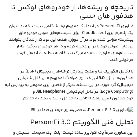
تاریخچه و ریشه‌ها، از خودروهای لوکس تا
هدفون‌های جیبی
فناوری Personi-Fi در ابتدا یک مفهوم آزمایشگاهی نبود؛ بلکه به عنوان
یک پلتفرم ابری (Cloudbased) برای سیستم‌های صوتی خودروهای
پیشرفته طراحی شده بود. در آن دوران، هدف این بود که رانندگان بتوانند
پروفایل صوتی خود را در ابر ذخیره کرده و در هر خودروی دیگری که از
سیستم‌های هارمن استفاده می‌کند، بلافاصله تنظیمات ایده‌آل خود را
فراخوانی کند.
با تکامل الگوریتم‌ها و قدرت پردازش تراشه‌های دیجیتال (DSP) در
هدفون‌ها، ورژن
3.0
این فناوری صراحتاً با مفهوم «پروفایل شنوایی
دیجیتال» گره خورد. در این نسخه، تمرکز از فضای ابری عمومی به پردازش لبه
(Edge Computing) در داخل
اپلیکیشن
JBL Headphones
و
خودِ
هدفون
تغییر یافت تا تاخیر به حداقل برسد و دقت به حداکثر.
تحلیل فنی الگوریتم PersoniFi 3.0
این فناوری صرفاً یک اکولایزر ساده نیست، بلکه یک سیستم سنجش و