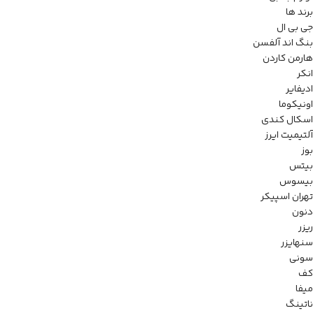
برند ها
جی بی ال
بنگ اند آلفسن
هارمن کاردن
انکر
ادیفایر
اونیکوما
اسکال کندی
آلتیمیت ایرز
بوز
بیتس
بیسوس
تهران اسپیکر
دنون
ریزر
سنهایزر
سونی
کف
میفا
ناتینگ