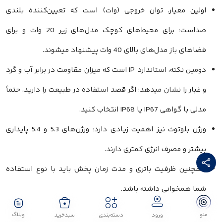
اولین معیار، توان خروجی (وات) است که تعیین‌کننده بلندی
صداست؛ برای محیط‌های کوچک مدل‌های زیر 20 وات و برای
فضاهای باز مدل‌های بالای 40 وات پیشنهاد میشوند.
دومین نکته، استاندارد IP است که میزان مقاومت در برابر آب و گرد
و غبار را نشان میدهد؛ اگر قصد استفاده در طبیعت را دارید، حتماً
مدلی با گواهی IP67 یا IP68 انتخاب کنید.
ورژن بلوتوث نیز اهمیت زیادی دارد؛ ورژن‌های 5.3 و 5.4 پایداری
بیشتر و مصرف انرژی کمتری دارند.
همچنین ظرفیت باتری و مدت زمان پخش باید با نوع استفاده
شما همخوانی داشته باشد.
در نهایت، وجود فناوری‌هایی مانند Auracast یا PartyBoost برای
منو
وبلاگ
ورود
دسته‌بندی
سبدخرید