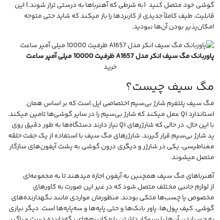
گوشی خود متصل کنید (به شرطی که آهنرباها به درستی تراز شوند.) این
قابلیت، طیف کاملاً جدیدی از کاربردها را باز میکند که شاید حتی متوجه
امکان‌پذیر بودن آن‌ها نبودید.
پاوربانک مگ سیف انکر مدل A1657 ظرفیت 10000 میلی آمپر ساعت
خرید
مگ سیف چیست؟
مگ سیف پلتفرم شارژ بی‌سیم اختصاصی اپل است که بر اساس همان
استاندارد Qi عمل میکند که شارژ بی‌سیم را در سایر گوشی‌ها تامین میکند.
با این حال، در حالی که شارژرهای Qi نیاز دارند دستگاه‌ها به طور دقیق روی
پد شارژ بی‌سیم قرار گیرند، شارژرهای مگ سیف با استفاده از یک جفت حلقه
مغناطیسی، یکی در
شارژر
و دیگری درون گوشی به پشت آیفون‌های سازگار
متصل میشوند.
آهنرباهای مگ سیف همچنین به آیفون اجازه میدهند تا به مجموعه‌ای
از
لوازم جانبی
مختلف متصل شود که در غیر این صورت به کاورهای
مخصوص یا چسب‌ها متکی بودند. منظورمان مواردی مانند نگهدارنده‌های
گوشی، کیف پول‌ها، پاور بانک‌ها و حتی پایه‌ها و سه‌پایه‌ها است. دیگر نیازی
به چسباندن آن‌ها یا سروکار داشتن با مکانیزم‌های نگه‌دارنده دست و پاگیر