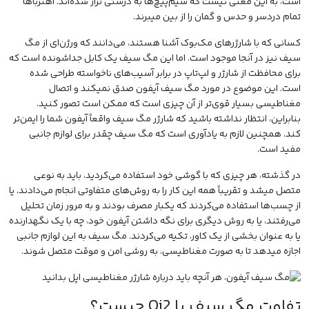
است، به این معنی نیست که سیم‌پیچ‌ها به درستی تراز شده‌اند. آهنرباها
تمام دردسر و حدس و گمان را از بین میبرند.
کسانی که با شارژرهای مک‌بوک آشنا هستند، می‌دانند که ورژن‌ای از مگ
سیف نیز در آنجا موجود است. اما این مگ سیف یک کابل جداشونده است که
برای محافظت از شارژر و لپ‌تاپ در برابر آسیب‌های ناخواسته طراحی شده
است. این موضوع در مورد مگ سیف آیفون صدق نمیکند و اتصال
مغناطیسی بسیار قوی‌تر از آن چیزی است که ممکن است تصور کنید.
بنابراین، انتظار نداشته باشید که شارژر مگ سیف واقعاً آیفون شما را ایمن‌تر
کند. همچنین لازم به یادآوری است که مگ سیف چقدر برای لوازم جانبی
مفید است.
در گذشته، هر چیزی که با گوشی خود استفاده می‌کردید، باید به نوعی
متصل میشد و تقریباً همه این کار را به روش‌های متفاوتی انجام می‌دادند. یا
از چسب‌ها استفاده می‌کردند که یکبار مصرف بودند و به مرور زمان تحلیل
می‌رفتند، یا به روش دیگری برای نگه داشتن آیفون خود، چه با یک نگهدارنده
یا به عنوان بخشی از یک کاور، تکیه می‌کردند. مگ سیف به این لوازم جانبی
اجازه میدهد تا به صورت مغناطیسی، به روشی امن و موقت متصل شوند.
تفاوت مگ سیف با Qi2 چیست؟