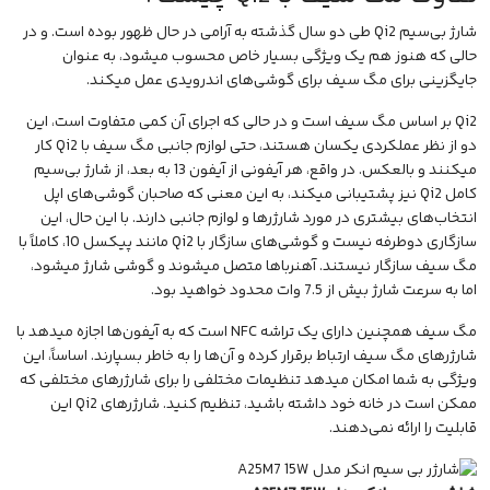
شارژ بی‌سیم Qi2 طی دو سال گذشته به آرامی در حال ظهور بوده است. و در
حالی که هنوز هم یک ویژگی بسیار خاص محسوب میشود، به عنوان
جایگزینی برای مگ سیف برای گوشی‌های اندرویدی عمل میکند.
Qi2 بر اساس مگ سیف است و در حالی که اجرای آن کمی متفاوت است، این
دو از نظر عملکردی یکسان هستند، حتی لوازم جانبی مگ سیف با Qi2 کار
میکنند و بالعکس. در واقع، هر آیفونی از آیفون 13 به بعد، از شارژ بی‌سیم
کامل Qi2 نیز پشتیبانی میکند، به این معنی که صاحبان گوشی‌های اپل
انتخاب‌های بیشتری در مورد شارژرها و لوازم جانبی دارند. با این حال، این
سازگاری دوطرفه نیست و گوشی‌های سازگار با Qi2 مانند پیکسل 10، کاملاً با
مگ سیف سازگار نیستند. آهنرباها متصل میشوند و گوشی شارژ میشود،
اما به سرعت شارژ بیش از 7.5 وات محدود خواهید بود.
مگ سیف همچنین دارای یک تراشه NFC است که به آیفون‌ها اجازه میدهد با
شارژرهای مگ سیف ارتباط برقرار کرده و آن‌ها را به خاطر بسپارند. اساساً، این
ویژگی به شما امکان میدهد تنظیمات مختلفی را برای شارژرهای مختلفی که
ممکن است در خانه خود داشته باشید، تنظیم کنید. شارژرهای Qi2 این
قابلیت را ارائه نمی‌دهند.