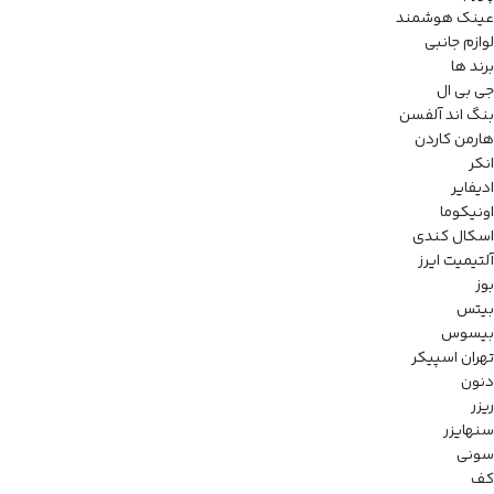
عینک هوشمند
لوازم جانبی
برند ها
جی بی ال
بنگ اند آلفسن
هارمن کاردن
انکر
ادیفایر
اونیکوما
اسکال کندی
آلتیمیت ایرز
بوز
بیتس
بیسوس
تهران اسپیکر
دنون
ریزر
سنهایزر
سونی
کف