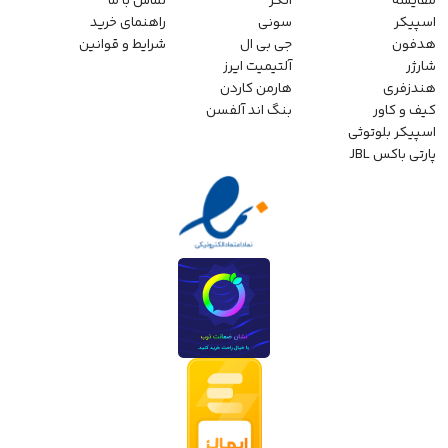
مقایسه
انکر
تماس با ما
اسپیکر
سونی
راهنمای خرید
هدفون
جی بی ال
شرایط و قوانین
شارژر
آلتیمیت ایرز
هندزفری
هارمن کاردن
کیف و کاور
بنگ اند آلفسن
اسپیکر بلوتوثی
پارتی باکس JBL